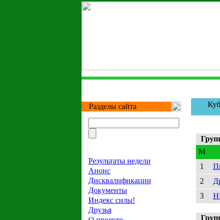
Куб
Разделы сайта
Груп
M
Результаты недели
1
П
Анонс
Дисквалификации
2
Д
Документы
3
Н
Индекс силы!
Друзья
Груп
О проекте