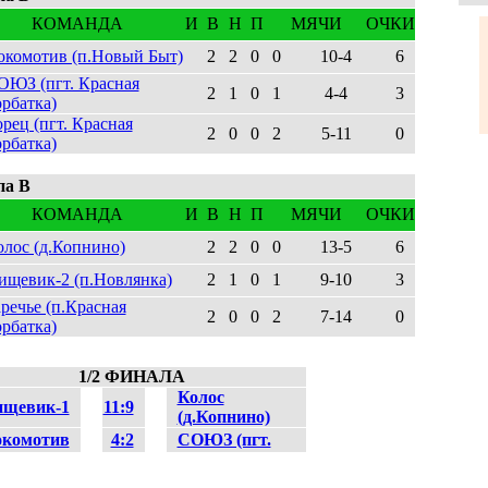
КОМАНДА
И
В
Н
П
МЯЧИ
ОЧКИ
окомотив (п.Новый Быт)
2
2
0
0
10-4
6
ОЮЗ (пгт. Красная
2
1
0
1
4-4
3
орбатка)
рец (пгт. Красная
2
0
0
2
5-11
0
орбатка)
па В
КОМАНДА
И
В
Н
П
МЯЧИ
ОЧКИ
олос (д.Копнино)
2
2
0
0
13-5
6
ищевик-2 (п.Новлянка)
2
1
0
1
9-10
3
речье (п.Красная
2
0
0
2
7-14
0
орбатка)
1/2 ФИНАЛА
Колос
щевик-1
11:9
(д.Копнино)
комотив
4:2
СОЮЗ (пгт.