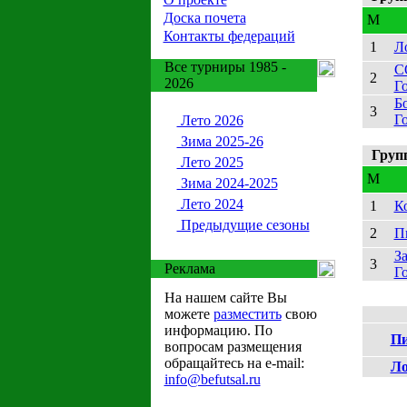
Доска почета
M
Контакты федераций
1
Л
Все турниры 1985 -
С
2
2026
Г
Бо
3
Г
Лето 2026
Зима 2025-26
Груп
Лето 2025
M
Зима 2024-2025
Лето 2024
1
К
Предыдущие сезоны
2
П
За
3
Реклама
Г
На нашем сайте Вы
можете
разместить
свою
информацию. По
Пи
вопросам размещения
обращайтесь на e-mail:
Ло
info@befutsal.ru