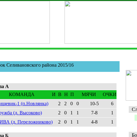
ок Селивановского района 2015/16
па A
КОМАНДА
И
В
Н
П
МЯЧИ
ОЧКИ
ищевик-1 (п.Новлянка)
2
2
0
0
10-5
6
Сл
ружба (д. Высоково)
2
0
1
1
7-8
1
ИВА (д. Переложниково)
2
0
1
1
4-8
1
Бо
па Б