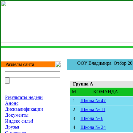
ООУ Владимира. Отбор 20
Разделы сайта
Группа А
M
КОМАНДА
Результаты недели
1
Школа № 47
Анонс
Дисквалификации
2
Школа № 11
Документы
3
Школа № 6
Индекс силы!
Друзья
4
Школа № 24
О проекте