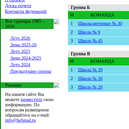
Доска почета
Группа Б
Контакты федераций
M
КОМАНДА
Все турниры 1985 -
1
Школа-интернат № 30
2026
2
Школа № 9
Лето 2026
3
Школа № 45
Зима 2025-26
Лето 2025
Группа В
Зима 2024-2025
M
КОМАНДА
Лето 2024
1
Школа № 39
Предыдущие сезоны
2
Школа № 26
Реклама
3
Школа № 20
На нашем сайте Вы
можете
разместить
свою
информацию. По
вопросам размещения
обращайтесь на e-mail:
info@befutsal.ru