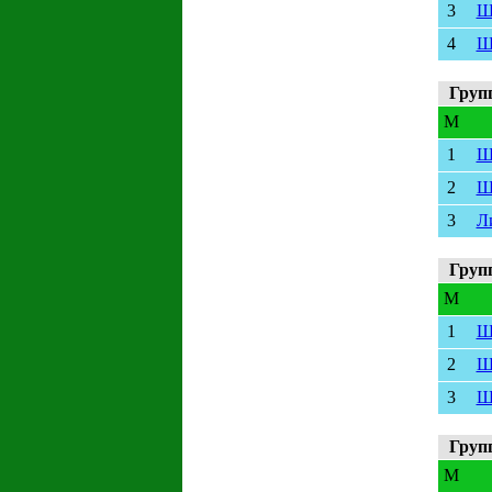
3
Ш
4
Ш
Груп
M
1
Ш
2
Ш
3
Л
Груп
M
1
Ш
2
Ш
3
Ш
Груп
M