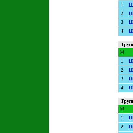
1
П
2
Ш
3
Ш
4
Ш
Груп
M
1
Ш
2
Ш
3
Ш
4
Ш
Груп
M
1
Ш
2
Ш