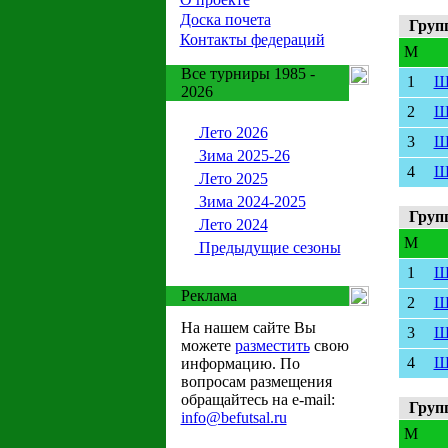
Доска почета
Груп
Контакты федераций
M
Все турниры 1985 -
1
Ш
2026
2
Ш
Лето 2026
3
Ш
Зима 2025-26
4
Ш
Лето 2025
Зима 2024-2025
Груп
Лето 2024
M
Предыдущие сезоны
1
Ш
Реклама
2
Ш
На нашем сайте Вы
3
Ш
можете
разместить
свою
4
Ш
информацию. По
вопросам размещения
обращайтесь на e-mail:
Груп
info@befutsal.ru
M