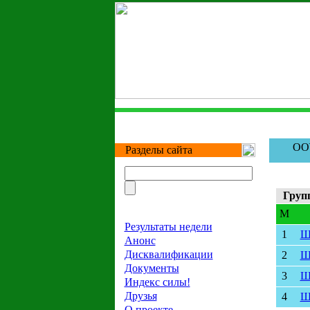
ООУ
Разделы сайта
Груп
M
Результаты недели
1
Ш
Анонс
Дисквалификации
2
Ш
Документы
3
Ш
Индекс силы!
Друзья
4
Ш
О проекте