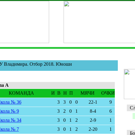
 Владимира. Отбор 2018. Юноши
па А
КОМАНДА
И
В
Н
П
МЯЧИ
ОЧКИ
кола № 36
3
3
0
0
22-1
9
Сл
кола № 9
3
2
0
1
8-4
6
кола № 34
3
0
1
2
2-9
1
кола № 7
3
0
1
2
2-20
1
Бо