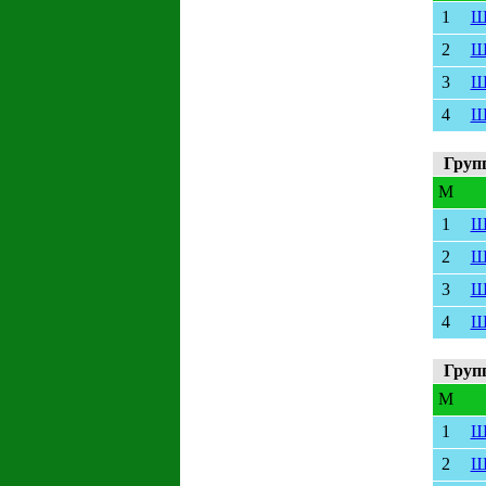
1
Ш
2
Ш
3
Ш
4
Ш
Груп
M
1
Ш
2
Ш
3
Ш
4
Ш
Груп
M
1
Ш
2
Ш