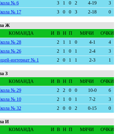
кола № 6
3
1
0
2
4-19
3
кола № 17
3
0
0
3
2-18
0
па Ж
КОМАНДА
И
В
Н
П
МЯЧИ
ОЧКИ
кола № 28
2
1
1
0
4-1
4
кола № 26
2
1
0
1
2-4
3
ицей-интернат № 1
2
0
1
1
2-3
1
па З
КОМАНДА
И
В
Н
П
МЯЧИ
ОЧКИ
кола № 29
2
2
0
0
10-0
6
кола № 10
2
1
0
1
7-2
3
кола № 32
2
0
0
2
0-15
0
па И
КОМАНДА
И
В
Н
П
МЯЧИ
ОЧКИ