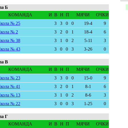
па Б
КОМАНДА
И
В
Н
П
МЯЧИ
ОЧКИ
кола № 25
3
3
0
0
19-4
9
кола № 2
3
2
0
1
18-4
6
кола № 38
3
1
0
2
5-11
3
кола № 43
3
0
0
3
3-26
0
па В
КОМАНДА
И
В
Н
П
МЯЧИ
ОЧКИ
кола № 23
3
3
0
0
15-0
9
кола № 41
3
2
0
1
8-1
6
кола № 13
3
1
0
2
8-6
3
кола № 22
3
0
0
3
1-25
0
па Г
КОМАНДА
И
В
Н
П
МЯЧИ
ОЧКИ