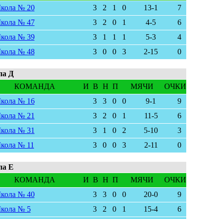
кола № 20
3
2
1
0
13-1
7
кола № 47
3
2
0
1
4-5
6
кола № 39
3
1
1
1
5-3
4
кола № 48
3
0
0
3
2-15
0
па Д
КОМАНДА
И
В
Н
П
МЯЧИ
ОЧКИ
кола № 16
3
3
0
0
9-1
9
кола № 21
3
2
0
1
11-5
6
кола № 31
3
1
0
2
5-10
3
кола № 11
3
0
0
3
2-11
0
па Е
КОМАНДА
И
В
Н
П
МЯЧИ
ОЧКИ
кола № 40
3
3
0
0
20-0
9
кола № 5
3
2
0
1
15-4
6