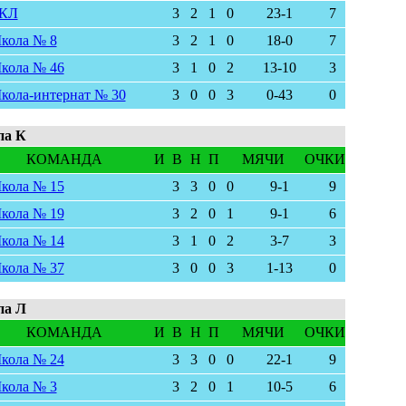
КЛ
3
2
1
0
23-1
7
кола № 8
3
2
1
0
18-0
7
кола № 46
3
1
0
2
13-10
3
кола-интернат № 30
3
0
0
3
0-43
0
па К
КОМАНДА
И
В
Н
П
МЯЧИ
ОЧКИ
кола № 15
3
3
0
0
9-1
9
кола № 19
3
2
0
1
9-1
6
кола № 14
3
1
0
2
3-7
3
кола № 37
3
0
0
3
1-13
0
па Л
КОМАНДА
И
В
Н
П
МЯЧИ
ОЧКИ
кола № 24
3
3
0
0
22-1
9
кола № 3
3
2
0
1
10-5
6