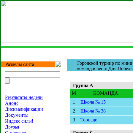
Городской турнир по мини
Разделы сайта
команд в честь Дня Побед
Группа A
M
КОМАНДА
Результаты недели
1
Школа № 15
Анонс
Дисквалификации
2
Школа № 38
Документы
3
Торнадо
Индекс силы!
Друзья
О проекте