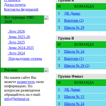
Группа Б
Доска почета
M
КОМАНДА
Контакты федераций
1
ДК Данко
Все турниры 1985 -
2
Виктори (2)
2026
3
Школа № 29
Лето 2026
Зима 2025-26
Группа В
Лето 2025
M
КОМАНДА
Зима 2024-2025
1
Школа № 24
Лето 2024
Предыдущие сезоны
2
Виктори (1)
3
Школа № 29 (2)
Реклама
Группа Финал
На нашем сайте Вы
можете
разместить
свою
M
КОМАНДА
информацию. По
1
ДК Данко
вопросам размещения
обращайтесь на e-mail:
2
Школа № 15
info@befutsal.ru
3
Школа № 24