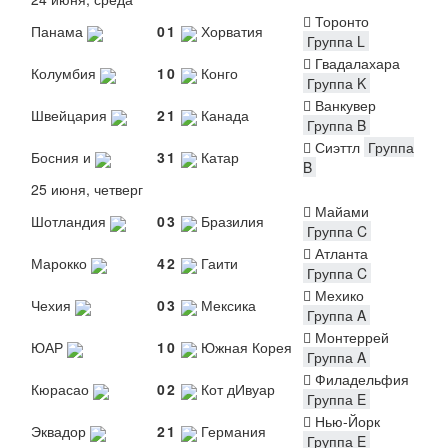
Торонто
Панама
0
1
Хорватия
Группа L
Гвадалахара
Колумбия
1
0
Конго
Группа K
Ванкувер
Швейцария
2
1
Канада
Группа B
Сиэттл
Группа
Босния и
3
1
Катар
B
25 июня, четверг
Майами
Шотландия
0
3
Бразилия
Группа C
Атланта
Марокко
4
2
Гаити
Группа C
Мехико
Чехия
0
3
Мексика
Группа A
Монтеррей
ЮАР
1
0
Южная Корея
Группа A
Филадельфия
Кюрасао
0
2
Кот дИвуар
Группа E
Нью-Йорк
Эквадор
2
1
Германия
Группа E