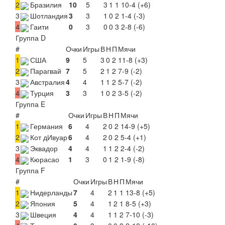
2
Бразилия
10
5
3
1
1
10-4 (+6)
3
Шотландия
3
3
1
0
2
1-4 (-3)
4
Гаити
0
3
0
0
3
2-8 (-6)
Группа D
#
Очки
Игры
В
Н
П
Мячи
1
США
9
5
3
0
2
11-8 (+3)
2
Парагвай
7
5
2
1
2
7-9 (-2)
3
Австралия
4
4
1
1
2
5-7 (-2)
4
Турция
3
3
1
0
2
3-5 (-2)
Группа E
#
Очки
Игры
В
Н
П
Мячи
1
Германия
6
4
2
0
2
14-9 (+5)
2
Кот дИвуар
6
4
2
0
2
5-4 (+1)
3
Эквадор
4
4
1
1
2
2-4 (-2)
4
Кюрасао
1
3
0
1
2
1-9 (-8)
Группа F
#
Очки
Игры
В
Н
П
Мячи
1
Нидерланды
7
4
2
1
1
13-8 (+5)
2
Япония
5
4
1
2
1
8-5 (+3)
3
Швеция
4
4
1
1
2
7-10 (-3)