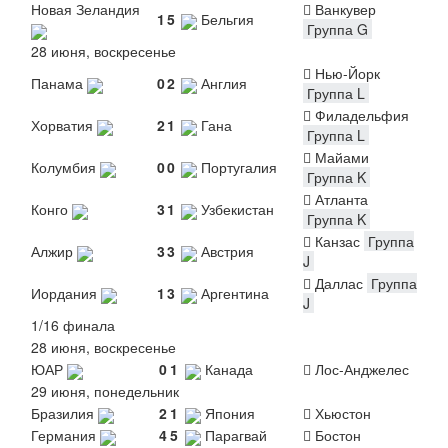
Новая Зеландия
Ванкувер
1
5
Бельгия
Группа G
28 июня, воскресенье
Нью-Йорк
Панама
0
2
Англия
Группа L
Филадельфия
Хорватия
2
1
Гана
Группа L
Майами
Колумбия
0
0
Португалия
Группа K
Атланта
Конго
3
1
Узбекистан
Группа K
Канзас
Группа
Алжир
3
3
Австрия
J
Даллас
Группа
Иордания
1
3
Аргентина
J
1/16 финала
28 июня, воскресенье
ЮАР
0
1
Канада
Лос-Анджелес
29 июня, понедельник
Бразилия
2
1
Япония
Хьюстон
Германия
4
5
Парагвай
Бостон