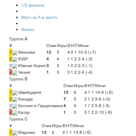
1/2 финала
Матч за 3-е место
Финал
Группа A
#
Очки
Игры
В
Н
П
Мячи
1
Мексика
12
5
4
0
1
10-3 (+7)
2
ЮАР
4
4
1
1
2
2-4 (-2)
3
Южная Корея
3
3
1
0
2
2-3 (-1)
4
Чехия
1
3
0
1
2
2-6 (-4)
Группа B
#
Очки
Игры
В
Н
П
Мячи
1
Швейцария
13
6
4
1
1
14-9 (+5)
2
Канада
7
5
2
1
2
9-6 (+3)
3
Босния и Герцеговина
4
4
1
1
2
5-8 (-3)
4
Катар
1
3
0
1
2
2-10 (-8)
Группа C
#
Очки
Игры
В
Н
П
Мячи
1
Марокко
13
6
4
1
1
13-8 (+5)