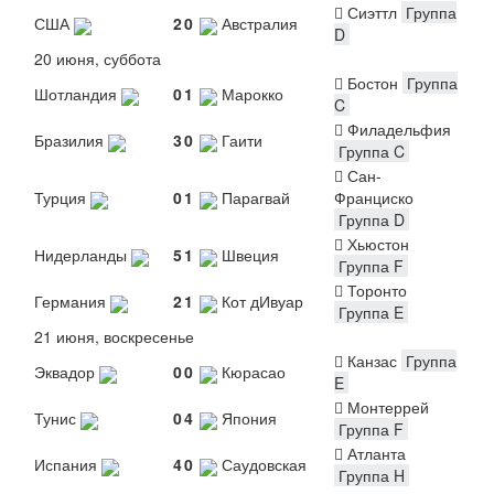
Сиэттл
Группа
США
2
0
Австралия
D
20 июня, суббота
Бостон
Группа
Шотландия
0
1
Марокко
C
Филадельфия
Бразилия
3
0
Гаити
Группа C
Сан-
Турция
0
1
Парагвай
Франциско
Группа D
Хьюстон
Нидерланды
5
1
Швеция
Группа F
Торонто
Германия
2
1
Кот дИвуар
Группа E
21 июня, воскресенье
Канзас
Группа
Эквадор
0
0
Кюрасао
E
Монтеррей
Тунис
0
4
Япония
Группа F
Атланта
Испания
4
0
Саудовская
Группа H