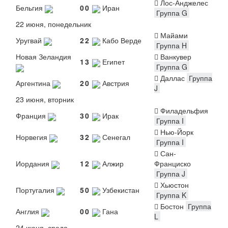
Лос-Анджелес
Бельгия
0
0
Иран
Группа G
22 июня, понедельник
Майами
Уругвай
2
2
Кабо Верде
Группа H
Новая Зеландия
Ванкувер
1
3
Египет
Группа G
Даллас
Группа
Аргентина
2
0
Австрия
J
23 июня, вторник
Филадельфия
Франция
3
0
Ирак
Группа I
Нью-Йорк
Норвегия
3
2
Сенегал
Группа I
Сан-
Иордания
1
2
Алжир
Франциско
Группа J
Хьюстон
Португалия
5
0
Узбекистан
Группа K
Бостон
Группа
Англия
0
0
Гана
L
24 июня, среда