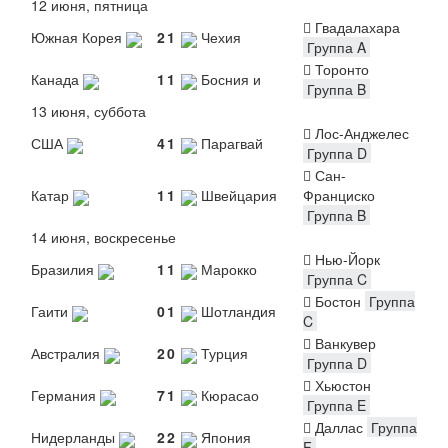
12 июня, пятница
Гвадалахара
Южная Корея
2
1
Чехия
Группа A
Торонто
Канада
1
1
Босния и
Группа B
13 июня, суббота
Лос-Анджелес
США
4
1
Парагвай
Группа D
Сан-
Катар
1
1
Швейцария
Франциско
Группа B
14 июня, воскресенье
Нью-Йорк
Бразилия
1
1
Марокко
Группа C
Бостон
Группа
Гаити
0
1
Шотландия
C
Ванкувер
Австралия
2
0
Турция
Группа D
Хьюстон
Германия
7
1
Кюрасао
Группа E
Даллас
Группа
Нидерланды
2
2
Япония
F