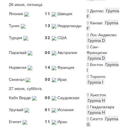
26 июня, пятница
Даллас
Группа
Япония
1
1
Швеция
F
Канзас
Группа
Тунис
1
3
Нидерланды
F
Лос-Анджелес
Турция
3
2
США
Группа D
Сан-
Парагвай
0
0
Австралия
Франциско
Группа D
Бостон
Группа
Норвегия
1
4
Франция
I
Торонто
Сенегал
5
0
Ирак
Группа I
27 июня, суббота
Хьюстон
Кабо Верде
0
0
Саудовская
Группа H
Гвадалахара
Уругвай
0
1
Испания
Группа H
Сиэттл
Группа
Египет
1
1
Иран
G