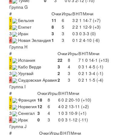
4
Тунис
0
3
0
0
3
2-12 (-10)
Группа G
#
Очки
Игры
В
Н
П
Мячи
1
Бельгия
11
6
3
2
1
14-7 (+7)
2
Египет
8
5
2
2
1
12-9 (+3)
3
Иран
3
3
0
3
0
3-3 (0)
4
Новая Зеландия
1
3
0
1
2
4-10 (-6)
Группа H
#
Очки
Игры
В
Н
П
Мячи
1
Испания
22
8
7
1
0
14-1 (+13)
2
Кабо Верде
3
4
0
3
1
4-5 (-1)
3
Уругвай
2
3
0
2
1
3-4 (-1)
4
Саудовская Аравия
2
3
0
2
1
1-5 (-4)
Группа I
#
Очки
Игры
В
Н
П
Мячи
1
Франция
18
8
6
0
2
20-10 (+10)
2
Норвегия
12
6
4
0
2
13-11 (+2)
3
Сенегал
3
4
1
0
3
10-9 (+1)
4
Ирак
0
3
0
0
3
1-12 (-11)
Группа J
#
Очки
Игры
В
Н
П
Мячи