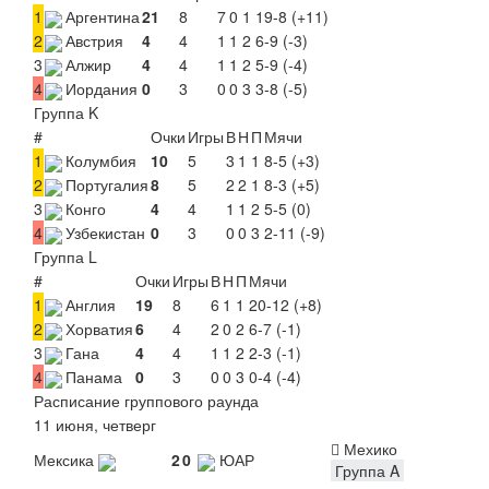
1
Аргентина
21
8
7
0
1
19-8 (+11)
2
Австрия
4
4
1
1
2
6-9 (-3)
3
Алжир
4
4
1
1
2
5-9 (-4)
4
Иордания
0
3
0
0
3
3-8 (-5)
Группа K
#
Очки
Игры
В
Н
П
Мячи
1
Колумбия
10
5
3
1
1
8-5 (+3)
2
Португалия
8
5
2
2
1
8-3 (+5)
3
Конго
4
4
1
1
2
5-5 (0)
4
Узбекистан
0
3
0
0
3
2-11 (-9)
Группа L
#
Очки
Игры
В
Н
П
Мячи
1
Англия
19
8
6
1
1
20-12 (+8)
2
Хорватия
6
4
2
0
2
6-7 (-1)
3
Гана
4
4
1
1
2
2-3 (-1)
4
Панама
0
3
0
0
3
0-4 (-4)
Расписание группового раунда
11 июня, четверг
Мехико
Мексика
2
0
ЮАР
Группа A