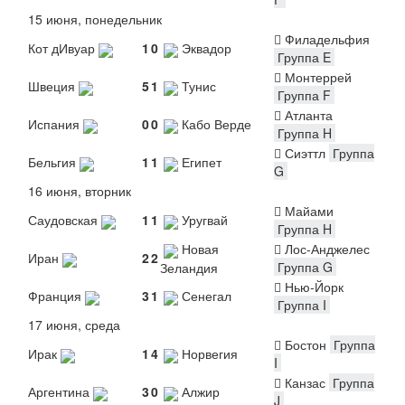
15 июня, понедельник
Филадельфия
Кот дИвуар
1
0
Эквадор
Группа E
Монтеррей
Швеция
5
1
Тунис
Группа F
Атланта
Испания
0
0
Кабо Верде
Группа H
Сиэттл
Группа
Бельгия
1
1
Египет
G
16 июня, вторник
Майами
Саудовская
1
1
Уругвай
Группа H
Новая
Лос-Анджелес
Иран
2
2
Группа G
Зеландия
Нью-Йорк
Франция
3
1
Сенегал
Группа I
17 июня, среда
Бостон
Группа
Ирак
1
4
Норвегия
I
Канзас
Группа
Аргентина
3
0
Алжир
J