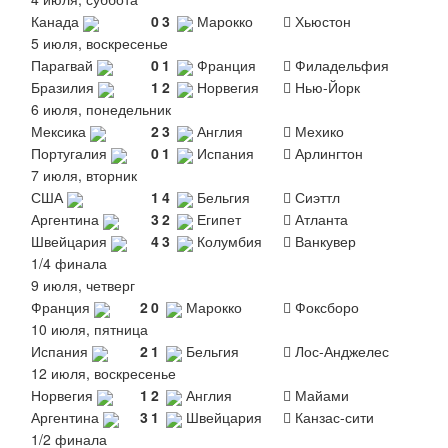
Канада
0
3
Марокко
Хьюстон
5 июля, воскресенье
Парагвай
0
1
Франция
Филадельфия
Бразилия
1
2
Норвегия
Нью-Йорк
6 июля, понедельник
Мексика
2
3
Англия
Мехико
Португалия
0
1
Испания
Арлингтон
7 июля, вторник
США
1
4
Бельгия
Сиэттл
Аргентина
3
2
Египет
Атланта
Швейцария
4
3
Колумбия
Ванкувер
1/4 финала
9 июля, четверг
Франция
2
0
Марокко
Фоксборо
10 июля, пятница
Испания
2
1
Бельгия
Лос-Анджелес
12 июля, воскресенье
Норвегия
1
2
Англия
Майами
Аргентина
3
1
Швейцария
Канзас-сити
1/2 финала