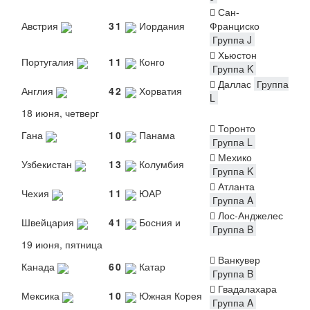
Сан-
Австрия
3
1
Иордания
Франциско
Группа J
Хьюстон
Португалия
1
1
Конго
Группа K
Даллас
Группа
Англия
4
2
Хорватия
L
18 июня, четверг
Торонто
Гана
1
0
Панама
Группа L
Мехико
Узбекистан
1
3
Колумбия
Группа K
Атланта
Чехия
1
1
ЮАР
Группа A
Лос-Анджелес
Швейцария
4
1
Босния и
Группа B
19 июня, пятница
Ванкувер
Канада
6
0
Катар
Группа B
Гвадалахара
Мексика
1
0
Южная Корея
Группа A