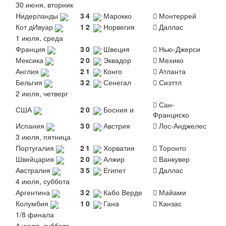
30 июня, вторник
Нидерланды
3
4
Марокко
Монтеррей
Кот дИвуар
1
2
Норвегия
Даллас
1 июля, среда
Франция
3
0
Швеция
Нью-Джерси
Мексика
2
0
Эквадор
Мехико
Англия
2
1
Конго
Атланта
Бельгия
3
2
Сенегал
Сиэттл
2 июля, четверг
Сан-
США
2
0
Босния и
Франциско
Испания
3
0
Австрия
Лос-Анджелес
3 июля, пятница
Португалия
2
1
Хорватия
Торонто
Швейцария
2
0
Алжир
Ванкувер
Австралия
3
5
Египет
Даллас
4 июля, суббота
Аргентина
3
2
Кабо Верде
Майами
Колумбия
1
0
Гана
Канзас
1/8 финала
4 июля, суббота