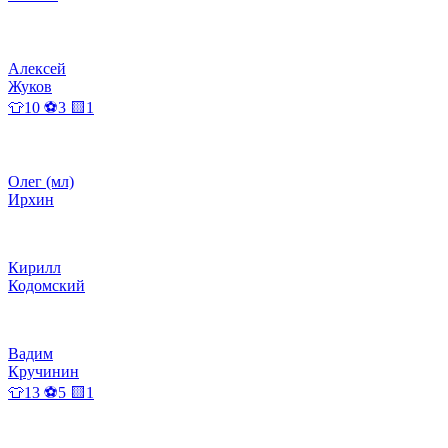
Алексей
Жуков
👕10 ⚽3 🟨1
Олег (мл)
Ирхин
Кирилл
Кодомский
Вадим
Кручинин
👕13 ⚽5 🟨1