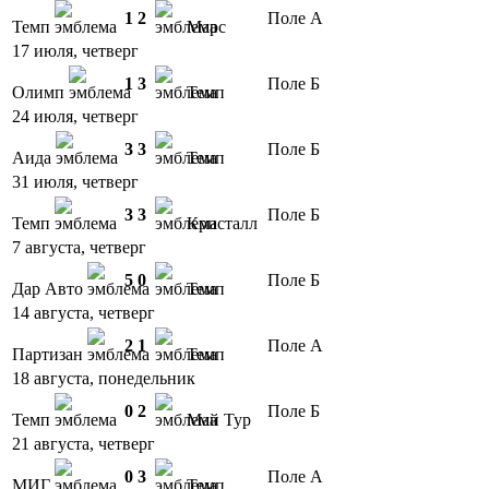
1
2
Поле А
Темп
Марс
17 июля, четверг
1
3
Поле Б
Олимп
Темп
24 июля, четверг
3
3
Поле Б
Аида
Темп
31 июля, четверг
3
3
Поле Б
Темп
Кристалл
7 августа, четверг
5
0
Поле Б
Дар Авто
Темп
14 августа, четверг
2
1
Поле А
Партизан
Темп
18 августа, понедельник
0
2
Поле Б
Темп
Май Тур
21 августа, четверг
0
3
Поле А
МИГ
Темп