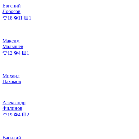
Евгений
Лобосов
👕18 ⚽11 🟨1
Максим
Малышев
👕12 ⚽4 🟨1
Михаил
Пахомов
Александр
Филинов
👕19 ⚽4 🟨2
Василий