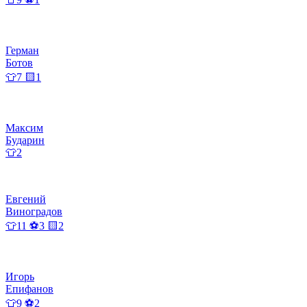
Герман
Ботов
👕7 🟨1
Максим
Бударин
👕2
Евгений
Виноградов
👕11 ⚽3 🟨2
Игорь
Епифанов
👕9 ⚽2