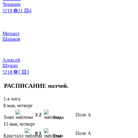
Черашев
👕19 ⚽21 🟨4
Михаил
Шашков
Алексей
Щукин
👕18 ⚽7 🟨3
РАСПИСАНИЕ
матчей
.
1-я лига
8 мая, четверг
3
2
Поле А
Темп
Аида
15 мая, четверг
0
1
Поле А
Кристалл
Темп