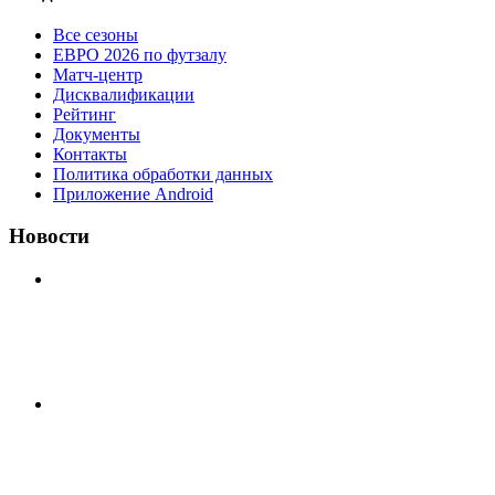
Все сезоны
ЕВРО 2026 по футзалу
Матч-центр
Дисквалификации
Рейтинг
Документы
Контакты
Политика обработки данных
Приложение Android
Новости
⚽НАЗНАЧЕНИЯ СУДЕЙ⚽ ‼В СРЕДУ СОСТОЯТСЯ
ДОИГРОВКИ 2-Х ТАЙМОВ ДВУХ МАТЧЕЙ 2А
ЛИГИ.
⚡️Сегодня было жарко⚡️ ⚽ ️«Протестировали» новую
футбольную площадку в