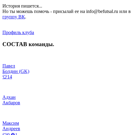
История пишется...
Но ты можешь помочь - присылай ее на info@befutsal.ru или в
группу ВК
.
Профиль клуба
СОСТАВ
команды
.
Павел
Болдин (GK)
👕14
Адхан
Акбаров
Максим
Андреев
👕9 ⚽1