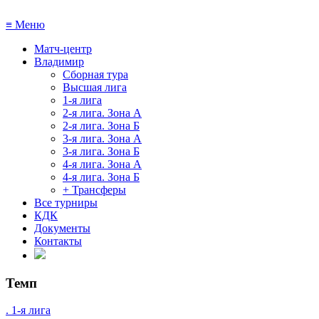
≡
Меню
Матч-центр
Владимир
Сборная тура
Высшая лига
1-я лига
2-я лига. Зона А
2-я лига. Зона Б
3-я лига. Зона А
3-я лига. Зона Б
4-я лига. Зона А
4-я лига. Зона Б
+ Трансферы
Все турниры
КДК
Документы
Контакты
Темп
. 1-я лига