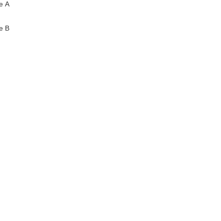
е А
е В