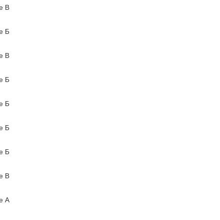
е В
е Б
е В
е Б
е Б
е Б
е Б
е В
е А