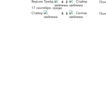
Версия Трейд
Стайер
4
2
Пол
17 сентября, среда
Стайер
Селтик
5
3
Пол