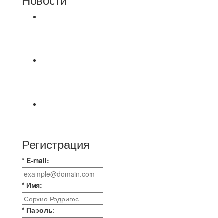
⚽НАЗНАЧЕНИЯ СУДЕЙ⚽ ‼В СРЕДУ
СОСТОЯТСЯ ДОИГРОВКИ 2-Х ТАЙМОВ ДВУХ
МАТЧЕЙ 2А ЛИГИ.
Команда «IZBA» ищет спарринг! ПН
(10.08),Торпедо, 20:30
https://vk.ru/christmasmusick
⚡️Сегодня было жарко⚡️ ⚽ ️«Протестировали»
новую футбольную площадку в
Регистрация
* E-mail:
* Имя:
* Пароль: