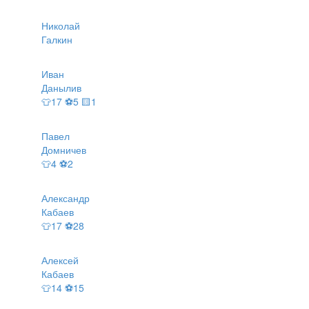
Николай
Галкин
Иван
Данылив
👕17 ⚽5 🟨1
Павел
Домничев
👕4 ⚽2
Александр
Кабаев
👕17 ⚽28
Алексей
Кабаев
👕14 ⚽15