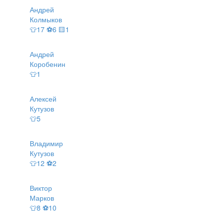
Андрей
Колмыков
👕17 ⚽6 🟨1
Андрей
Коробенин
👕1
Алексей
Кутузов
👕5
Владимир
Кутузов
👕12 ⚽2
Виктор
Марков
👕8 ⚽10