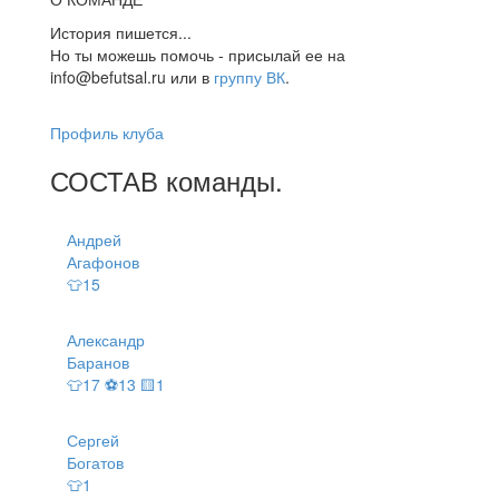
История пишется...
Но ты можешь помочь - присылай ее на
info@befutsal.ru или в
группу ВК
.
Профиль клуба
СОСТАВ
команды
.
Андрей
Агафонов
👕15
Александр
Баранов
👕17 ⚽13 🟨1
Сергей
Богатов
👕1