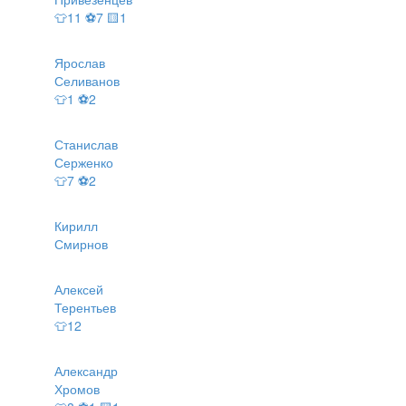
👕11 ⚽7 🟨1
Ярослав
Селиванов
👕1 ⚽2
Станислав
Серженко
👕7 ⚽2
Кирилл
Смирнов
Алексей
Терентьев
👕12
Александр
Хромов