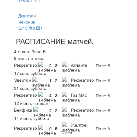
👕8 ⚽1 🟨1
Дмитрий
Чехонин
👕13 ⚽9 🟨1
РАСПИСАНИЕ
матчей
.
4-я лига Зона Б
9 мая, пятница
Рекреативо
Атланта
2
3
Поле В
17 мая, суббота
Эвертон
Рекреативо
1
2
Поле Б
31 мая, суббота
Рекреативо
Газ Мяс
4
3
Поле Б
12 июня, четверг
Бенфика
Рекреативо
2
2
Поле В
14 июня, суббота
Желтое
Рекреативо
0
5
Поле А
Такси