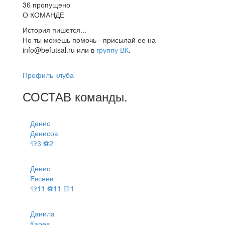
36 пропущено
О КОМАНДЕ
История пишется...
Но ты можешь помочь - присылай ее на
info@befutsal.ru или в
группу ВК
.
Профиль клуба
СОСТАВ
команды
.
Денис
Денисов
👕3 ⚽2
Денис
Евсеев
👕11 ⚽11 🟨1
Данила
Карев