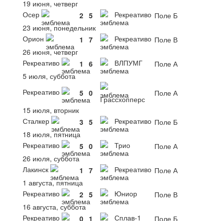
19 июня, четверг
Осер
Рекреативо
2
5
Поле Б
23 июня, понедельник
Орион
Рекреативо
1
7
Поле В
26 июня, четверг
Рекреативо
ВЛПУМГ
1
6
Поле А
5 июля, суббота
Рекреативо
5
0
Поле А
Грассхопперс
15 июля, вторник
Сталкер
Рекреативо
3
5
Поле Б
18 июля, пятница
Рекреативо
Трио
5
0
Поле А
26 июля, суббота
Лакинск
Рекреативо
1
7
Поле А
1 августа, пятница
Рекреативо
Юниор
2
5
Поле В
16 августа, суббота
Рекреативо
Сплав-1
0
1
Поле Б