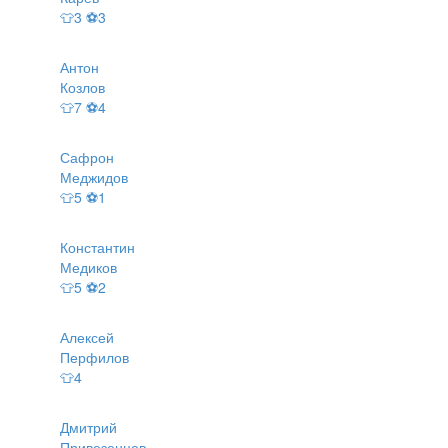
👕3 ⚽3
Антон
Козлов
👕7 ⚽4
Сафрон
Меджидов
👕5 ⚽1
Константин
Медиков
👕5 ⚽2
Алексей
Перфилов
👕4
Дмитрий
Привезенцев