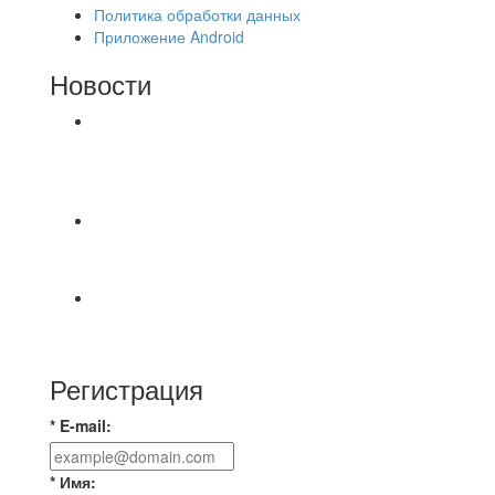
Политика обработки данных
Приложение Android
Новости
⚽НАЗНАЧЕНИЯ СУДЕЙ⚽ ‼В СРЕДУ
СОСТОЯТСЯ ДОИГРОВКИ 2-Х ТАЙМОВ ДВУХ
МАТЧЕЙ 2А ЛИГИ.
Победная... Спасибо всем за самоотдачу,
самообладание и подстраховку...выложились
📹📹📹 Обзор голов 📹📹📹 Лига 4. Зона "Б". 12
тур. Лето 2026. МФК "Восход" - Ирбис 6:2
Регистрация
* E-mail:
* Имя: