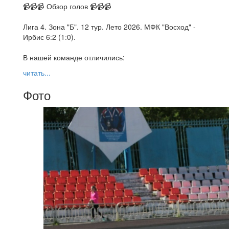
📹📹📹 Обзор голов 📹📹📹
Лига 4. Зона "Б". 12 тур. Лето 2026. МФК "Восход" -
Ирбис 6:2 (1:0).
В нашей команде отличились:
читать...
Фото