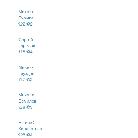
Михаил
Бурыкин
👕2 ⚽2
Сергей
Горелов
👕8 ⚽4
Михаил
Груздев
👕7 ⚽3
Михаил
Ермилов
👕8 ⚽3
Евгений
Кондратьев
👕8 ⚽4