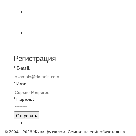
МАТЧЕЙ 2А ЛИГИ.
⚡️Сегодня было жарко⚡️ ⚽ ️«Протестировали»
новую футбольную площадку в
📅 Анонс матчей на пятницу, 7 августа 2026 г.
🎡 Центральный парк культуры и отдыха
Регистрация
* E-mail:
* Имя:
* Пароль:
Отправить
© 2004 - 2026 Живи футзалом! Ссылка на сайт обязательна.