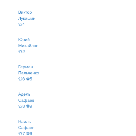
Виктор
Лукашин
👕4
Юрий
Михайлов
👕2
Герман
Пальченко
👕8 ⚽5
Адель
Сафаев
👕8 ⚽9
Наиль
Сафаев
👕7 ⚽9