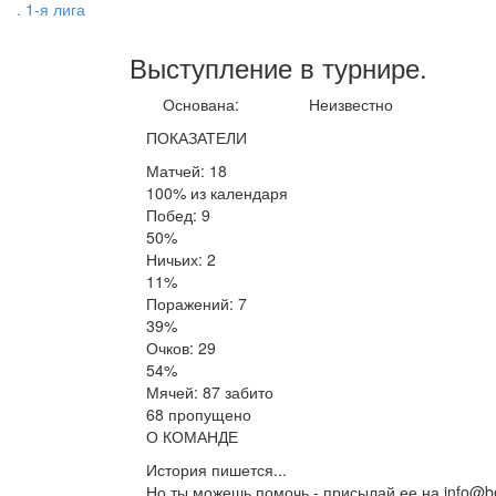
. 1-я лига
Выступление
в турнире
.
Основана:
Неизвестно
ПОКАЗАТЕЛИ
Матчей: 18
100% из календаря
Побед: 9
50%
Ничьих: 2
11%
Поражений: 7
39%
Очков: 29
54%
Мячей: 87 забито
68 пропущено
О КОМАНДЕ
История пишется...
Но ты можешь помочь - присылай ее на info@be