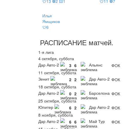
👕13 ⚽2 🟨1
👕11 ⚽7
Илья
Ямщиков
👕6
РАСПИСАНИЕ
матчей
.
1-я лига
4 октября, суббота
Дар Авто-2
Альянс
3
6
ФОК
11 октября, суббота
Зенит
Дар Авто-2
2
2
ФОК
18 октября, суббота
Дар Авто-2
Барселона
0
2
ФОК
25 октября, суббота
Юпитер
Дар Авто-2
6
2
ФОК
8 ноября, суббота
Дар Авто-2
Май Тур
6
6
ФОК