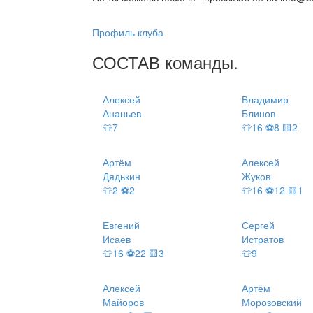
Профиль клуба
СОСТАВ
команды
.
Алексей
Владимир
Ананьев
Блинов
👕7
👕16 ⚽8 🟨2
Артём
Алексей
Дядькин
Жуков
👕2 ⚽2
👕16 ⚽12 🟨1
Евгений
Сергей
Исаев
Истратов
👕16 ⚽22 🟨3
👕9
Алексей
Артём
Майоров
Морозовский