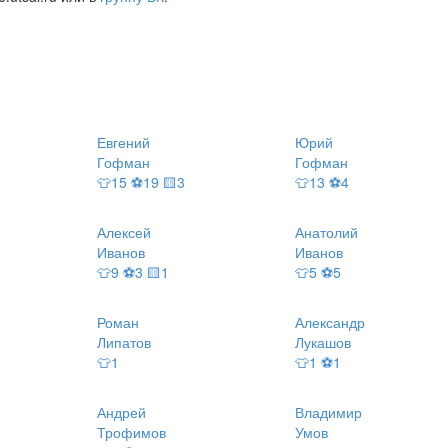
Евгений
Юрий
Гофман
Гофман
👕15 ⚽19 🟨3
👕13 ⚽4
Алексей
Анатолий
Иванов
Иванов
👕9 ⚽3 🟨1
👕5 ⚽5
Роман
Александр
Липатов
Лукашов
👕1
👕1 ⚽1
Андрей
Владимир
Трофимов
Умов