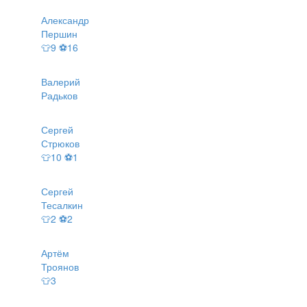
Александр
Першин
👕9 ⚽16
Валерий
Радьков
Сергей
Стрюков
👕10 ⚽1
Сергей
Тесалкин
👕2 ⚽2
Артём
Троянов
👕3