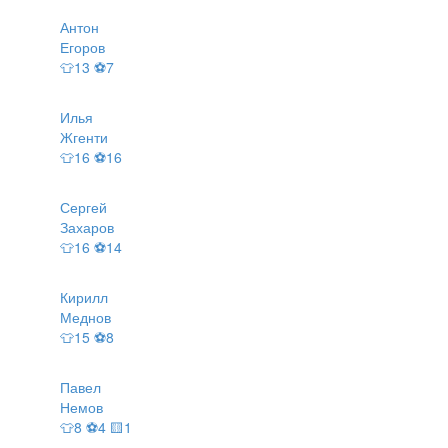
Антон
Егоров
👕13 ⚽7
Илья
Жгенти
👕16 ⚽16
Сергей
Захаров
👕16 ⚽14
Кирилл
Меднов
👕15 ⚽8
Павел
Немов
👕8 ⚽4 🟨1