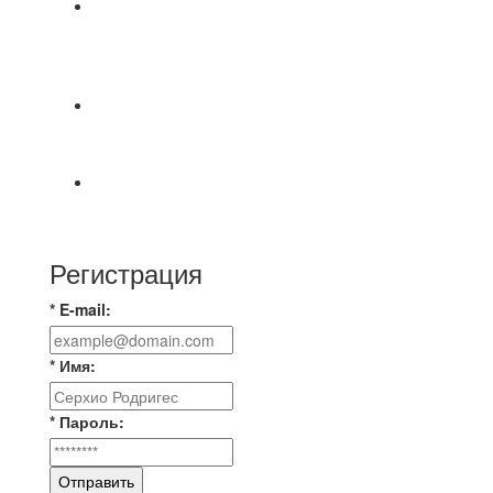
⚽НАЗНАЧЕНИЯ СУДЕЙ⚽ ‼В СРЕДУ
СОСТОЯТСЯ ДОИГРОВКИ 2-Х ТАЙМОВ ДВУХ
МАТЧЕЙ 2А ЛИГИ.
🇷🇺 Дебют в Первенстве России по футболу
среди команд Первой лиги Дмитрий
Первый официальный турнир Федерации
Текбола Владимирской области
Регистрация
* E-mail:
* Имя:
* Пароль:
Отправить