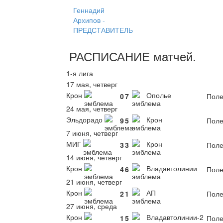
Геннадий
Архипов -
ПРЕДСТАВИТЕЛЬ
РАСПИСАНИЕ
матчей
.
1-я лига
17 мая, четверг
Крон
Ополье
0
7
Поле
24 мая, четверг
Эльдорадо
Крон
9
5
Поле
7 июня, четверг
МИГ
Крон
3
3
Поле
14 июня, четверг
Крон
Владавтолинии
4
6
Поле
21 июня, четверг
Крон
АП
2
1
Поле
27 июня, среда
Крон
Владавтолинии-2
1
5
Поле