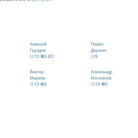
Алексей
Павел
Груздев
Дорман
👕13 ⚽3 🟨1
👕9
Виктор
Александр
Марков
Молчанов
👕13 ⚽4
👕10 ⚽3