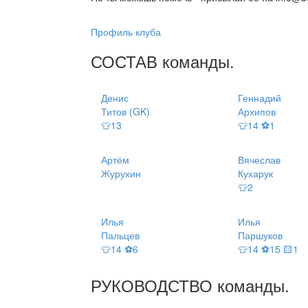
Профиль клуба
СОСТАВ
команды
.
Денис
Геннадий
Титов (GK)
Архипов
👕13
👕14 ⚽1
Артём
Вячеслав
Журухин
Кухарук
👕2
Илья
Илья
Пальцев
Паршуков
👕14 ⚽6
👕14 ⚽15 🟨1
РУКОВОДСТВО
команды
.