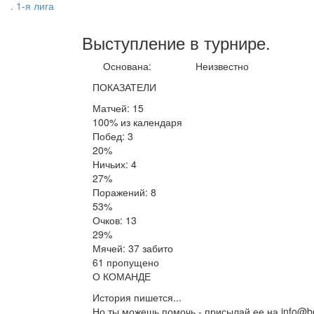
. 1-я лига
Выступление
в турнире
.
Основана:
Неизвестно
ПОКАЗАТЕЛИ
Матчей: 15
100% из календаря
Побед: 3
20%
Ничьих: 4
27%
Поражений: 8
53%
Очков: 13
29%
Мячей: 37 забито
61 пропущено
О КОМАНДЕ
История пишется...
Но ты можешь помочь - присылай ее на info@be