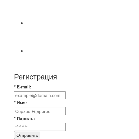
⚽НАЗНАЧЕНИЯ СУДЕЙ⚽ ‼В СРЕДУ
СОСТОЯТСЯ ДОИГРОВКИ 2-Х ТАЙМОВ ДВУХ
МАТЧЕЙ 2А ЛИГИ.
Команда «IZBA» ищет спарринг! ПН
(10.08),Торпедо, 20:30
https://vk.ru/christmasmusick
⚡️Сегодня было жарко⚡️ ⚽ ️«Протестировали»
новую футбольную площадку в
Регистрация
* E-mail:
* Имя:
* Пароль:
Отправить