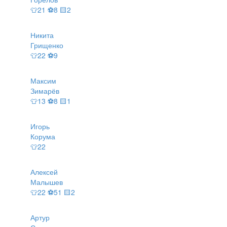
👕21 ⚽8 🟨2
Никита
Грищенко
👕22 ⚽9
Максим
Зимарёв
👕13 ⚽8 🟨1
Игорь
Корума
👕22
Алексей
Малышев
👕22 ⚽51 🟨2
Артур