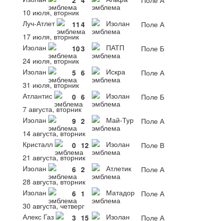
10 июля, вторник
Луч-Атлет
Изолан
11
4
Поле А
17 июля, вторник
Изолан
ПАТП
10
3
Поле Б
24 июля, вторник
Изолан
Искра
5
6
Поле А
31 июля, вторник
Атлантис
Изолан
0
6
Поле Б
7 августа, вторник
Изолан
Май-Тур
9
2
Поле А
14 августа, вторник
Кристалл
Изолан
0
12
Поле В
21 августа, вторник
Изолан
Атлетик
6
2
Поле А
28 августа, вторник
Изолан
Матадор
6
1
Поле А
30 августа, четверг
Алекс Газ
Изолан
3
15
Поле А