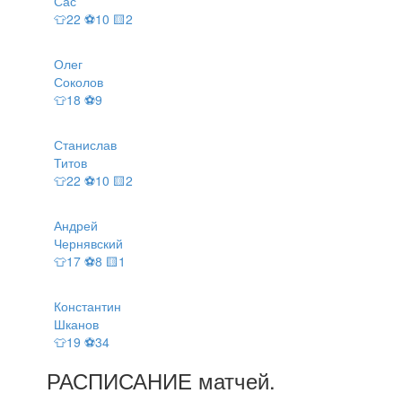
Сас
👕22 ⚽10 🟨2
Олег
Соколов
👕18 ⚽9
Станислав
Титов
👕22 ⚽10 🟨2
Андрей
Чернявский
👕17 ⚽8 🟨1
Константин
Шканов
👕19 ⚽34
РАСПИСАНИЕ
матчей
.