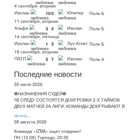
4 сентября, вторник
Изолан
Юпитер
10
0
Поле Б
11 сентября, вторник
Альфа
Изолан
3
4
Поле Б
14 сентября, пятница
Изолан
Луч-Атлет
1
3
Поле Б
18 сентября, вторник
ПАТП
Изолан
5
7
Поле А
Последние новости
30 июля 2026
⚽НАЗНАЧЕНИЯ СУДЕЙ⚽
‼В СРЕДУ СОСТОЯТСЯ ДОИГРОВКИ 2-Х ТАЙМОВ
ДВУХ МАТЧЕЙ 2А ЛИГИ. КОМАНДЫ ДОИГРЫВАЮТ В
читать...
08 августа 2026
Команда «IZBA» ищет спарринг!
ПН (10.08),Торпедо, 20:30