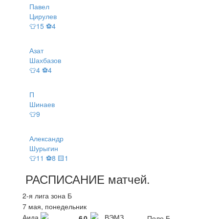
Павел
Цирулев
👕15 ⚽4
Азат
Шахбазов
👕4 ⚽4
П
Шинаев
👕9
Александр
Шурыгин
👕11 ⚽8 🟨1
РАСПИСАНИЕ
матчей
.
2-я лига зона Б
7 мая, понедельник
Аида
ВЭМЗ
6
0
Поле Б