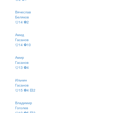
Вячеслав
Беляков
👕14 ⚽2
Амид
Гасанов
👕14 ⚽10
Амир
Гасанов
👕13 ⚽4
Ильчин
Гасанов
👕15 ⚽4 🟨2
Владимир
Гоголев
👕10 ⚽5 🟨2