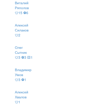
Виталий
Ряполов
👕15 ⚽6
Алексей
Силаков
👕2
Олег
Сытник
👕3 ⚽3 🟨1
Владимир
Умов
👕3 ⚽1
Алексей
Хвалов
👕1