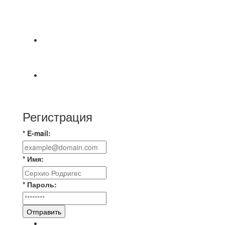
⚽НАЗНАЧЕНИЯ СУДЕЙ⚽ ‼В СРЕДУ
СОСТОЯТСЯ ДОИГРОВКИ 2-Х ТАЙМОВ ДВУХ
МАТЧЕЙ 2А ЛИГИ.
📅 Анонс матчей на пятницу, 7 августа 2026 г.
🎡 Центральный парк культуры и отдыха
Всем доброго времени суток ✌ Лакинский
Комсомолец ищет команду для спарринга по
Регистрация
* E-mail:
* Имя:
* Пароль:
Отправить