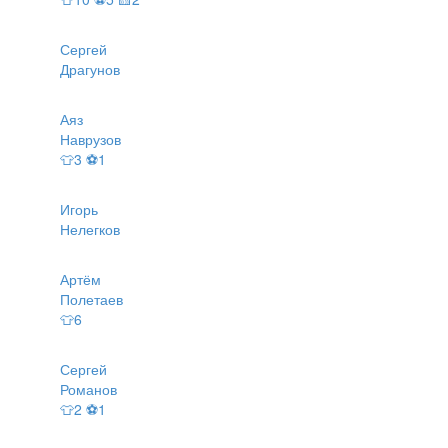
Сергей
Драгунов
Аяз
Наврузов
👕3 ⚽1
Игорь
Нелегков
Артём
Полетаев
👕6
Сергей
Романов
👕2 ⚽1