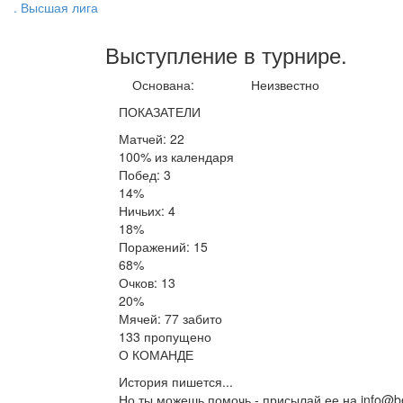
. Высшая лига
Выступление
в турнире
.
Основана:
Неизвестно
ПОКАЗАТЕЛИ
Матчей: 22
100% из календаря
Побед: 3
14%
Ничьих: 4
18%
Поражений: 15
68%
Очков: 13
20%
Мячей: 77 забито
133 пропущено
О КОМАНДЕ
История пишется...
Но ты можешь помочь - присылай ее на info@be