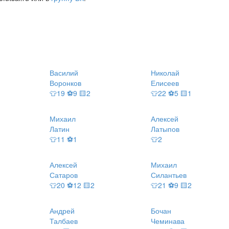
Василий
Николай
Воронков
Елисеев
👕19 ⚽9 🟨2
👕22 ⚽5 🟨1
Михаил
Алексей
Латин
Латыпов
👕11 ⚽1
👕2
Алексей
Михаил
Сатаров
Силантьев
👕20 ⚽12 🟨2
👕21 ⚽9 🟨2
Андрей
Бочан
Талбаев
Чеминава