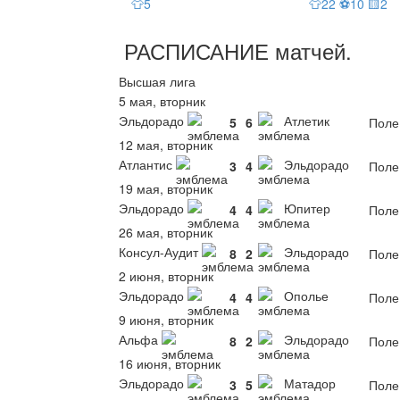
👕5
👕22 ⚽10 🟨2
РАСПИСАНИЕ
матчей
.
Высшая лига
5 мая, вторник
Эльдорадо
Атлетик
5
6
Поле
12 мая, вторник
Атлантис
Эльдорадо
3
4
Поле
19 мая, вторник
Эльдорадо
Юпитер
4
4
Поле
26 мая, вторник
Консул-Аудит
Эльдорадо
8
2
Поле
2 июня, вторник
Эльдорадо
Ополье
4
4
Поле
9 июня, вторник
Альфа
Эльдорадо
8
2
Поле
16 июня, вторник
Эльдорадо
Матадор
3
5
Поле