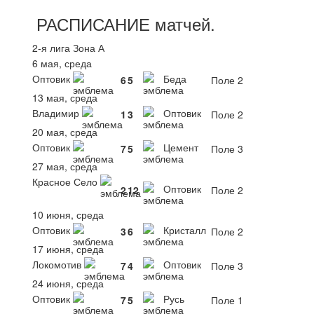
РАСПИСАНИЕ
матчей
.
2-я лига Зона А
6 мая, среда
Оптовик
Беда
6
5
Поле 2
13 мая, среда
Владимир
Оптовик
1
3
Поле 2
20 мая, среда
Оптовик
Цемент
7
5
Поле 3
27 мая, среда
Красное Село
Оптовик
2
12
Поле 2
10 июня, среда
Оптовик
Кристалл
3
6
Поле 2
17 июня, среда
Локомотив
Оптовик
7
4
Поле 3
24 июня, среда
Оптовик
Русь
7
5
Поле 1