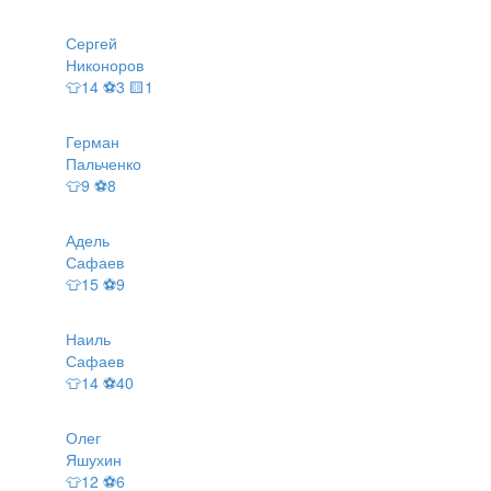
Сергей
Никоноров
👕14 ⚽3 🟨1
Герман
Пальченко
👕9 ⚽8
Адель
Сафаев
👕15 ⚽9
Наиль
Сафаев
👕14 ⚽40
Олег
Яшухин
👕12 ⚽6