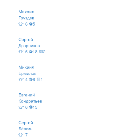
Михаил
Груздев
👕16 ⚽5
Сергей
Дворников
👕16 ⚽18 🟨2
Михаил
Ермилов
👕14 ⚽8 🟨1
Евгений
Кондратьев
👕16 ⚽13
Сергей
Лёвкин
👕17