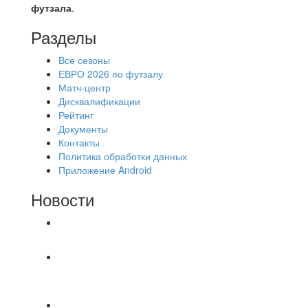
футзала
.
Разделы
Все сезоны
ЕВРО 2026 по футзалу
Матч-центр
Дисквалификации
Рейтинг
Документы
Контакты
Политика обработки данных
Приложение Android
Новости
⚽НАЗНАЧЕНИЯ СУДЕЙ⚽
‼4 августа на поле #2 после 18.30 были
утеряны две цепочки застегнутые между собой.