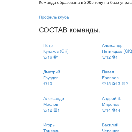
Команда образована в 2005 году на базе упра
Профиль клуба
СОСТАВ
команды
.
Пётр
Александр
Кунаков (GK)
Пятницков (GK
👕16 ⚽1
👕12 ⚽1
Дмитрий
Павел
Груздев
Еропаев
👕10
👕15 ⚽13 🟨2
Александр
Андрей В.
Маслов
Миронов
👕12 🟨1
👕14 ⚽14
Игорь
Василий
Танявин
Черашев