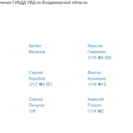
вления ГИБДД УВД по Владимирской области.
Артём
Максим
)
Веселов
Гаврилин
👕15 ⚽4 🟨2
Сергей
Виктор
Коробов
Кузнецов
👕17 ⚽5 🟨1
👕16 ⚽13
Сергей
Алексей
Пичугов
Птахин
👕8
👕14 ⚽2