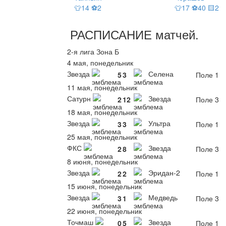
👕14 ⚽2
👕17 ⚽40 🟨2
РАСПИСАНИЕ
матчей
.
2-я лига Зона Б
4 мая, понедельник
Звезда
Селена
5
3
Поле 1
11 мая, понедельник
Сатурн
Звезда
2
12
Поле 3
18 мая, понедельник
Звезда
Ультра
3
3
Поле 1
25 мая, понедельник
ФКС
Звезда
2
8
Поле 3
8 июня, понедельник
Звезда
Эридан-2
2
2
Поле 1
15 июня, понедельник
Звезда
Медведь
3
1
Поле 3
22 июня, понедельник
Точмаш
Звезда
0
5
Поле 1