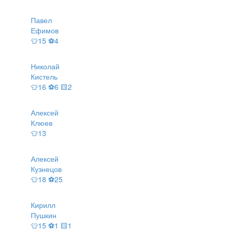
Павел
Ефимов
👕15 ⚽4
Николай
Кистель
👕16 ⚽6 🟨2
Алексей
Клюев
👕13
Алексей
Кузнецов
👕18 ⚽25
Кирилл
Пушкин
👕15 ⚽1 🟨1