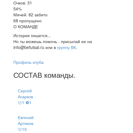
Очков: 31
54%
Мячей: 82 забито
68 пропущено
О КОМАНДЕ
История пишется...
Но ты можешь помочь - присылай ее на
info@befutsal.ru или в
группу ВК
.
Профиль клуба
СОСТАВ
команды
.
Сергей
Агарков
👕1 ⚽1
Евгений
Артяков
👕10