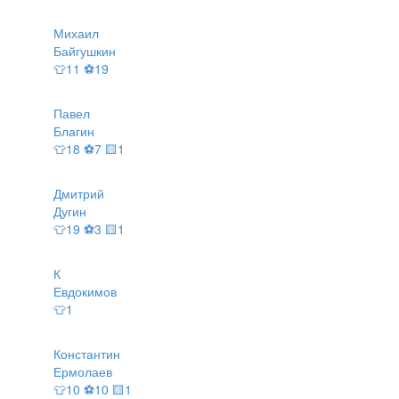
Михаил
Байгушкин
👕11 ⚽19
Павел
Благин
👕18 ⚽7 🟨1
Дмитрий
Дугин
👕19 ⚽3 🟨1
К
Евдокимов
👕1
Константин
Ермолаев
👕10 ⚽10 🟨1