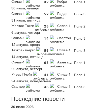
Сплав-1
Кобра
3
2
Поле 1
30 июля, четверг
Сплав-1
Радар
5
2
Поле 3
31 июля, пятница
Желтое Такси
Сплав-1
2
8
Поле 2
6 августа, четверг
Сплав-1
Эвертон
1
4
Поле 3
12 августа, среда
Техкранэнерго
Сплав-1
5
6
Поле 3
14 августа, пятница
Сплав-1
Авангард
6
3
Поле 1
20 августа, четверг
Ривер Плейт
Сплав-1
4
1
Поле 1
24 августа, понедельник
Сталкер
Сплав-1
4
8
Поле 3
Последние новости
30 июля 2026