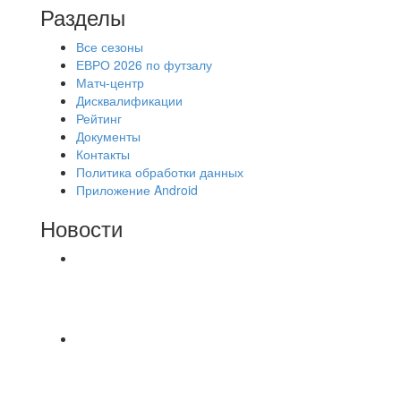
Разделы
Все сезоны
ЕВРО 2026 по футзалу
Матч-центр
Дисквалификации
Рейтинг
Документы
Контакты
Политика обработки данных
Приложение Android
Новости
⚽НАЗНАЧЕНИЯ СУДЕЙ⚽ ‼В СРЕДУ
СОСТОЯТСЯ ДОИГРОВКИ 2-Х ТАЙМОВ ДВУХ
МАТЧЕЙ 2А ЛИГИ.
Команда «IZBA» ищет спарринг! ПН
(10.08),Торпедо, 20:30
https://vk.ru/christmasmusick