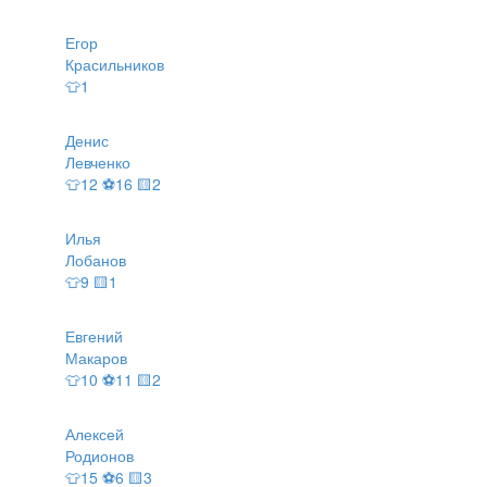
Егор
Красильников
👕1
Денис
Левченко
👕12 ⚽16 🟨2
Илья
Лобанов
👕9 🟨1
Евгений
Макаров
👕10 ⚽11 🟨2
Алексей
Родионов
👕15 ⚽6 🟨3