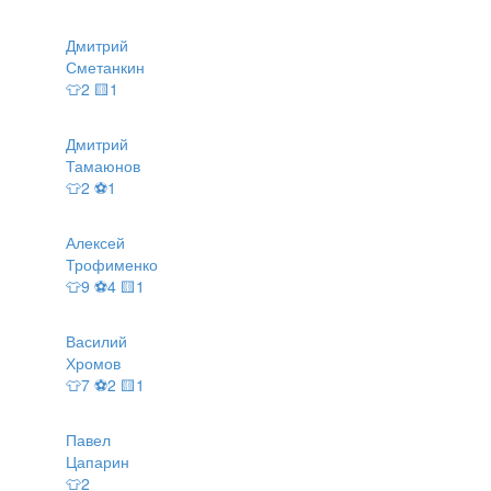
Дмитрий
Сметанкин
👕2 🟨1
Дмитрий
Тамаюнов
👕2 ⚽1
Алексей
Трофименко
👕9 ⚽4 🟨1
Василий
Хромов
👕7 ⚽2 🟨1
Павел
Цапарин
👕2