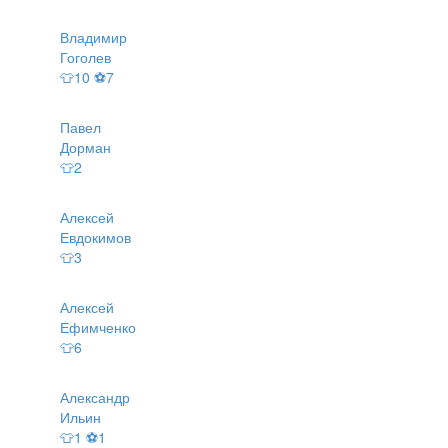
Владимир
Гоголев
👕10 ⚽7
Павел
Дорман
👕2
Алексей
Евдокимов
👕3
Алексей
Ефимченко
👕6
Александр
Ильин
👕1 ⚽1