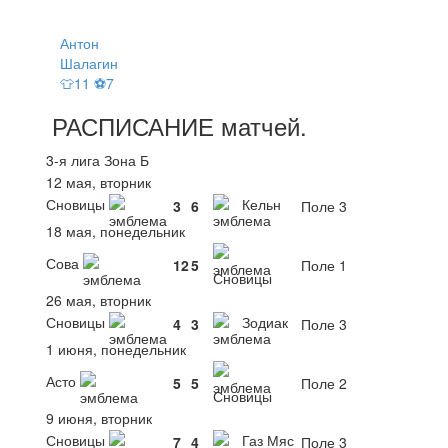
Антон
Шалагин
👕11 ⚽7
РАСПИСАНИЕ
матчей
.
3-я лига Зона Б
12 мая, вторник
Сновицы
Кельн
3
6
Поле 3
18 мая, понедельник
Сова
12
5
Поле 1
Сновицы
26 мая, вторник
Сновицы
Зодиак
4
3
Поле 3
1 июня, понедельник
Асто
5
5
Поле 2
Сновицы
9 июня, вторник
Сновицы
Газ Мяс
7
4
Поле 3