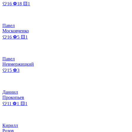
👕16 ⚽18 🟨1
Павел
Московченко
👕16 ⚽5 🟨1
Павел
Невмержицкий
👕15 ⚽3
Даниил
Прокопьев
👕11 ⚽1 🟨1
Кирилл
Розов