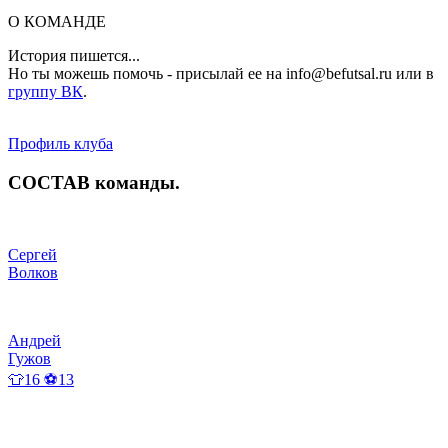
О КОМАНДЕ
История пишется...
Но ты можешь помочь - присылай ее на info@befutsal.ru или в
группу ВК
.
Профиль клуба
СОСТАВ
команды
.
Сергей
Волков
Андрей
Гужов
👕16 ⚽13