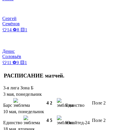
Сергей
Семёнов
👕14 ⚽8 🟨1
Денис
Соловьёв
👕11 ⚽9 🟨1
РАСПИСАНИЕ
матчей
.
3-я лига Зона Б
3 мая, понедельник
4
2
Поле 2
Барс
Единство
10 мая, понедельник
4
5
Поле 2
Единство
Юнайтед-24
18 мая, вторник