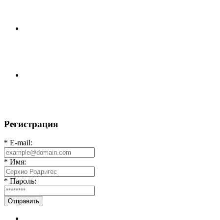
⚽НАЗНАЧЕНИЯ СУДЕЙ⚽
⚽️ВИДЕООБЗОР⚽️ «БРУСБОКС» 6️⃣ : 0️⃣
«АКАДЕМИЯ»
📊 22 матча, 9 побед у одной команды, 9 у другой, 4
ничьи, ЦК лучшие в этом сезоне по
Регистрация
* E-mail:
* Имя:
* Пароль:
Отправить