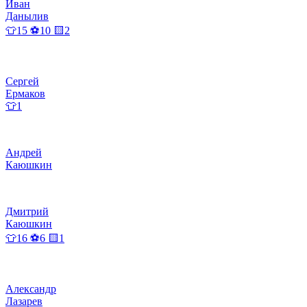
Иван
Данылив
👕15 ⚽10 🟨2
Сергей
Ермаков
👕1
Андрей
Каюшкин
Дмитрий
Каюшкин
👕16 ⚽6 🟨1
Александр
Лазарев