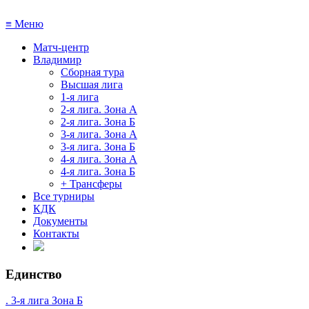
≡
Меню
Матч-центр
Владимир
Сборная тура
Высшая лига
1-я лига
2-я лига. Зона А
2-я лига. Зона Б
3-я лига. Зона А
3-я лига. Зона Б
4-я лига. Зона А
4-я лига. Зона Б
+ Трансферы
Все турниры
КДК
Документы
Контакты
Единство
. 3-я лига Зона Б