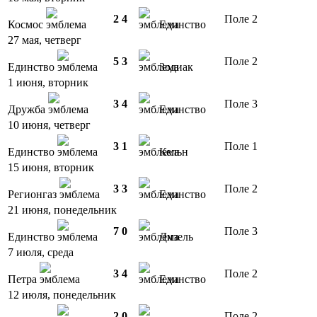
2
4
Поле 2
Космос
Единство
27 мая, четверг
5
3
Поле 2
Единство
Зодиак
1 июня, вторник
3
4
Поле 3
Дружба
Единство
10 июня, четверг
3
1
Поле 1
Единство
Кельн
15 июня, вторник
3
3
Поле 2
Регионгаз
Единство
21 июня, понедельник
7
0
Поле 3
Единство
Дизель
7 июля, среда
3
4
Поле 2
Петра
Единство
12 июля, понедельник
2
0
Поле 2