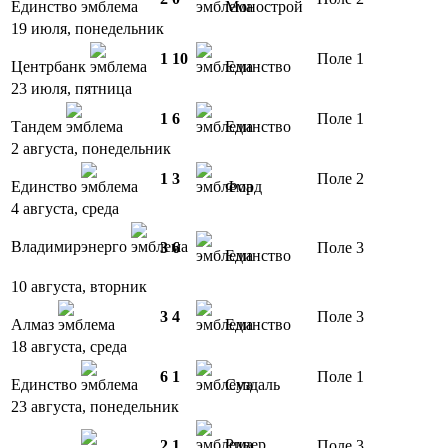
Единство
Монострой
19 июля, понедельник
1
10
Поле 1
Центрбанк
Единство
23 июля, пятница
1
6
Поле 1
Тандем
Единство
2 августа, понедельник
1
3
Поле 2
Единство
Форд
4 августа, среда
Владимирэнерго
3
6
Поле 3
Единство
10 августа, вторник
3
4
Поле 3
Алмаз
Единство
18 августа, среда
6
1
Поле 1
Единство
Суздаль
23 августа, понедельник
Ривер
2
1
Поле 3