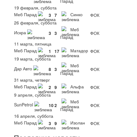
Парад
19 февраля, суббота
Меб Парад
Синко
3
7
ФОК
26 февраля, суббота
Меб
Искра
3
3
ФОК
Парад
11 марта, пятница
Меб Парад
Матадор
1
17
ФОК
19 марта, суббота
Меб
Дар Авто
8
3
ФОК
Парад
31 марта, четверг
Меб Парад
Альфа
2
9
ФОК
9 апреля, суббота
Меб
SunPetrol
10
2
ФОК
Парад
16 апреля, суббота
Меб Парад
Изолан
3
9
ФОК