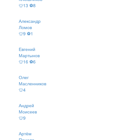
👕13 ⚽8
Александр
Ломов
👕9 ⚽1
Евгений
Мартынов
👕16 ⚽6
Олег
Масленников
👕4
Андрей
Моисеев
👕9
Артём
Панило