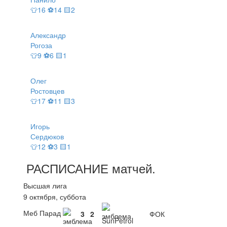
👕16 ⚽14 🟨2
Александр
Рогоза
👕9 ⚽6 🟨1
Олег
Ростовцев
👕17 ⚽11 🟨3
Игорь
Сердюков
👕12 ⚽3 🟨1
РАСПИСАНИЕ
матчей
.
Высшая лига
9 октября, суббота
Меб Парад
3
2
ФОК
SunPetrol