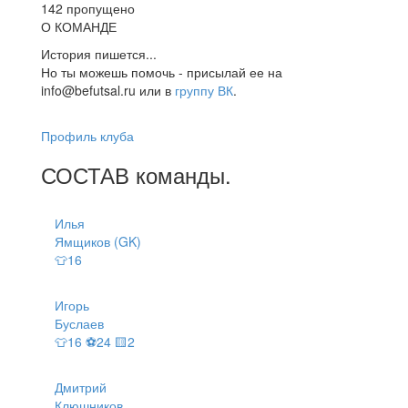
142 пропущено
О КОМАНДЕ
История пишется...
Но ты можешь помочь - присылай ее на
info@befutsal.ru или в
группу ВК
.
Профиль клуба
СОСТАВ
команды
.
Илья
Ямщиков (GK)
👕16
Игорь
Буслаев
👕16 ⚽24 🟨2
Дмитрий
Клюшников