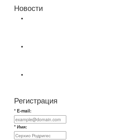
Новости
⚽НАЗНАЧЕНИЯ СУДЕЙ⚽ ‼В СРЕДУ
СОСТОЯТСЯ ДОИГРОВКИ 2-Х ТАЙМОВ ДВУХ
МАТЧЕЙ 2А ЛИГИ.
Команда Владимирская Русь на зимний
чемпионат для усиления команды ищет
игроков
⚽️Размер 7.5 цена в личку, [id234532780|Kirill
Bunkovskiy].
Регистрация
* E-mail:
* Имя: