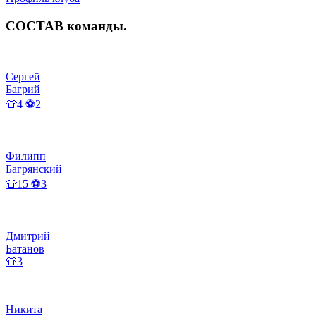
СОСТАВ
команды
.
Сергей
Багрий
👕4 ⚽2
Филипп
Багрянский
👕15 ⚽3
Дмитрий
Батанов
👕3
Никита