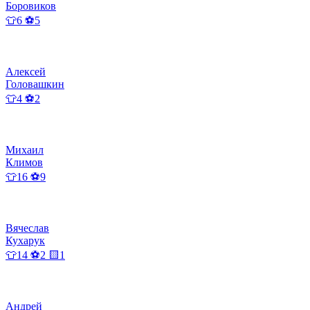
Боровиков
👕6 ⚽5
Алексей
Головашкин
👕4 ⚽2
Михаил
Климов
👕16 ⚽9
Вячеслав
Кухарук
👕14 ⚽2 🟨1
Андрей