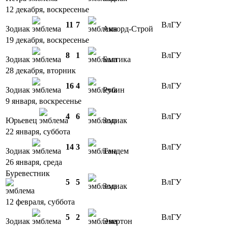
12 декабря, воскресенье
11
7
ВлГУ
Зодиак
Аккорд-Строй
19 декабря, воскресенье
8
1
ВлГУ
Зодиак
Балтика
28 декабря, вторник
16
4
ВлГУ
Зодиак
Рубин
9 января, воскресенье
4
6
ВлГУ
Юрьевец
Зодиак
22 января, суббота
14
3
ВлГУ
Зодиак
Тандем
26 января, среда
Буревестник
5
5
ВлГУ
Зодиак
12 февраля, суббота
5
2
ВлГУ
Зодиак
Эвертон