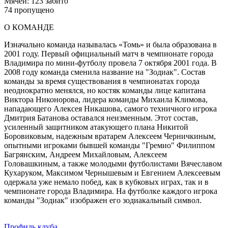
Мячей: 123 забито
74 пропущено
О КОМАНДЕ
Изначально команда называлась «Томь» и была образована в
2001 году. Первый официальный матч в чемпионате города
Владимира по мини-футболу провела 7 октября 2001 года. В
2008 году команда сменила название на "Зодиак". Состав
команды за время существования в чемпионатах города
неоднократно менялся, но костяк команды лице капитана
Виктора Никонорова, лидера команды Михаила Климова,
нападающего Алексея Никашова, самого техничного игрока
Дмитрия Батанова оставался неизменным. Этот состав,
усиленный защитником атакующего плана Никитой
Боровиковым, надежным вратарем Алексеем Черничкиным,
опытными игроками бывшей команды "Гремио" Филиппом
Багрянским, Андреем Михайловым, Алексеем
Головашкиным, а также молодыми футболистами Вячеславом
Кухаруком, Максимом Чернышевым и Евгением Алексеевым
одержала уже немало побед, как в кубковых играх, так и в
чемпионате города Владимира. На футболке каждого игрока
команды "Зодиак" изображен его зодиакальный символ.
Профиль клуба