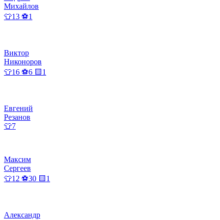
Михайлов
👕13 ⚽1
Виктор
Никоноров
👕16 ⚽6 🟨1
Евгений
Резанов
👕7
Максим
Сергеев
👕12 ⚽30 🟨1
Александр