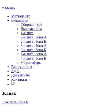
≡
Меню
Матч-центр
Владимир
Сборная тура
Высшая лига
1-я лига
2-я лига. Зона А
2-я лига. Зона Б
3-я лига. Зона А
3-я лига. Зона Б
4-я лига. Зона А
4-я лига. Зона Б
+ Трансферы
Все турниры
КДК
Документы
Контакты
Зодиак
. 4-я лига Зона Б