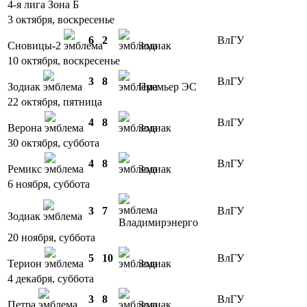
4-я лига Зона Б
3 октября, воскресенье
6
2
ВлГУ
Сновицы-2
Зодиак
10 октября, воскресенье
3
8
ВлГУ
Зодиак
Премьер ЭС
22 октября, пятница
4
8
ВлГУ
Верона
Зодиак
30 октября, суббота
4
8
ВлГУ
Ремикс
Зодиак
6 ноября, суббота
3
7
ВлГУ
Зодиак
Владимирэнерго
20 ноября, суббота
5
10
ВлГУ
Терион
Зодиак
4 декабря, суббота
3
8
ВлГУ
Петра
Зодиак