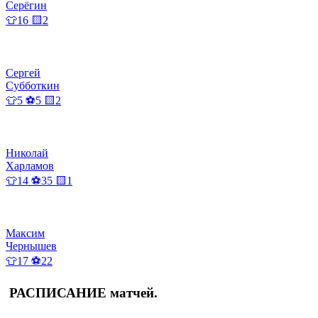
Серёгин
👕16 🟨2
Сергей
Субботкин
👕5 ⚽5 🟨2
Николай
Харламов
👕14 ⚽35 🟨1
Максим
Чернышев
👕17 ⚽22
РАСПИСАНИЕ
матчей
.