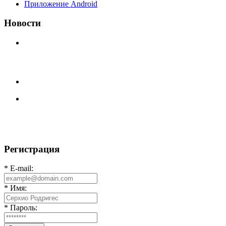
Приложение Android
Новости
⚽НАЗНАЧЕНИЯ СУДЕЙ⚽
Продолжаем про итоги соревнований по футзалу.⚽️
Результаты распределились
Регистрация
* E-mail:
* Имя:
* Пароль: