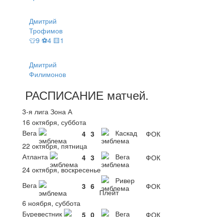
Дмитрий
Трофимов
👕9 ⚽4 🟨1
Дмитрий
Филимонов
РАСПИСАНИЕ
матчей
.
3-я лига Зона А
16 октября, суббота
Вега
Каскад
4
3
ФОК
22 октября, пятница
Атланта
Вега
4
3
ФОК
24 октября, воскресенье
Ривер
Вега
3
6
ФОК
Плейт
6 ноября, суббота
Буревестник
Вега
5
0
ФОК