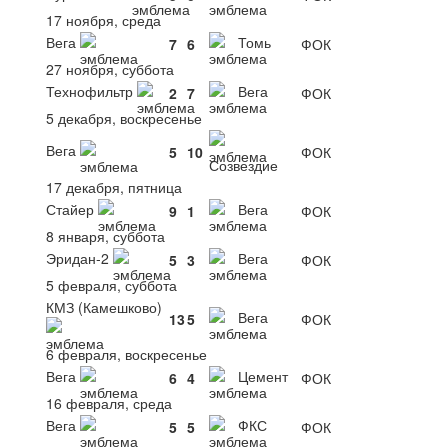
17 ноября, среда
Вега
Томь
7
6
ФОК
27 ноября, суббота
Технофильтр
Вега
2
7
ФОК
5 декабря, воскресенье
Вега
5
10
ФОК
Созвездие
17 декабря, пятница
Стайер
Вега
9
1
ФОК
8 января, суббота
Эридан-2
Вега
5
3
ФОК
5 февраля, суббота
КМЗ (Камешково)
Вега
13
5
ФОК
6 февраля, воскресенье
Вега
Цемент
6
4
ФОК
16 февраля, среда
Вега
ФКС
5
5
ФОК