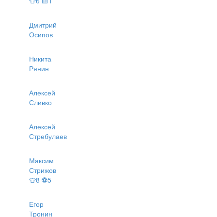
👕6 🟨1
Дмитрий
Осипов
Никита
Рянин
Алексей
Сливко
Алексей
Стребулаев
Максим
Стрижов
👕8 ⚽5
Егор
Тронин