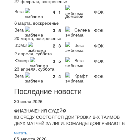
27 февраля, воскресенье
Вега
4
1
ФОК
Домовой
6 марта, воскресенье
Вега
Селена
3
5
ФОК
20 марта, воскресенье
ВЭМЗ
Вега
2
3
ФОК
2 апреля, суббота
Юниор
Вега
3
5
ФОК
23 апреля, суббота
Вега
Крафт
2
4
ФОК
Последние новости
30 июля 2026
⚽НАЗНАЧЕНИЯ СУДЕЙ⚽
‼В СРЕДУ СОСТОЯТСЯ ДОИГРОВКИ 2-Х ТАЙМОВ
ДВУХ МАТЧЕЙ 2А ЛИГИ. КОМАНДЫ ДОИГРЫВАЮТ В
читать...
05 августа 2026