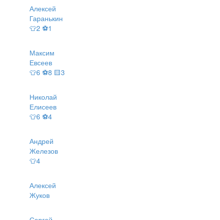
Алексей
Гаранькин
👕2 ⚽1
Максим
Евсеев
👕6 ⚽8 🟨3
Николай
Елисеев
👕6 ⚽4
Андрей
Железов
👕4
Алексей
Жуков
Сергей