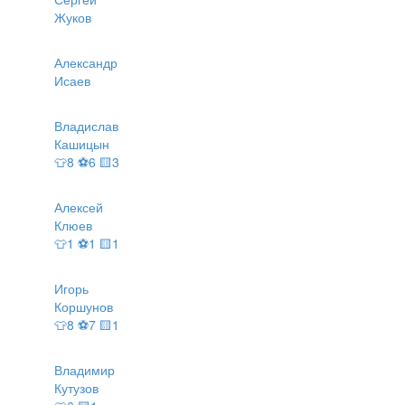
Жуков
Александр
Исаев
Владислав
Кашицын
👕8 ⚽6 🟨3
Алексей
Клюев
👕1 ⚽1 🟨1
Игорь
Коршунов
👕8 ⚽7 🟨1
Владимир
Кутузов