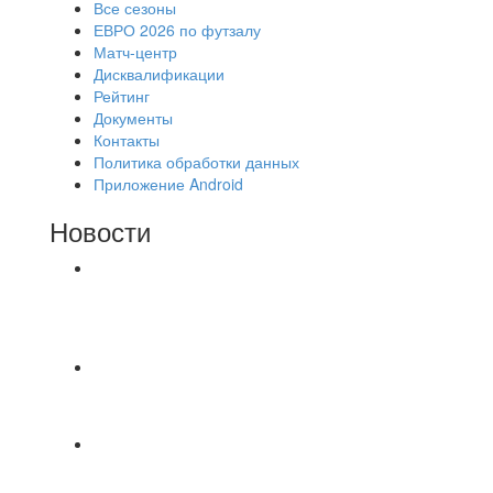
Все сезоны
ЕВРО 2026 по футзалу
Матч-центр
Дисквалификации
Рейтинг
Документы
Контакты
Политика обработки данных
Приложение Android
Новости
⚽НАЗНАЧЕНИЯ СУДЕЙ⚽ ‼В СРЕДУ
СОСТОЯТСЯ ДОИГРОВКИ 2-Х ТАЙМОВ ДВУХ
МАТЧЕЙ 2А ЛИГИ.
⚽️Размер 7.5 цена в личку, [id234532780|Kirill
Bunkovskiy].
⚽ TG FC 26 LEAGUE | ОФИЦИАЛЬНАЯ БЕСЕДА
УЧАСТНИКОВ Если ты зарегистрировался в