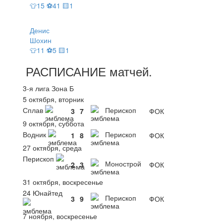
👕15 ⚽41 🟨1
Денис
Шохин
👕11 ⚽5 🟨1
РАСПИСАНИЕ
матчей
.
3-я лига Зона Б
5 октября, вторник
Сплав
Перископ
3
7
ФОК
9 октября, суббота
Водник
Перископ
1
8
ФОК
27 октября, среда
Перископ
Монострой
2
3
ФОК
31 октября, воскресенье
24 Юнайтед
Перископ
3
9
ФОК
7 ноября, воскресенье