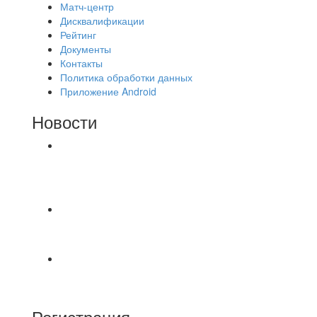
Матч-центр
Дисквалификации
Рейтинг
Документы
Контакты
Политика обработки данных
Приложение Android
Новости
⚽НАЗНАЧЕНИЯ СУДЕЙ⚽ ‼В СРЕДУ
СОСТОЯТСЯ ДОИГРОВКИ 2-Х ТАЙМОВ ДВУХ
МАТЧЕЙ 2А ЛИГИ.
📹📹📹 Обзор голов 📹📹📹 Лига 4. Зона "Б". 12
тур. Лето 2026. МФК "Восход" - Ирбис 6:2
⚽️ВИДЕООБЗОР⚽️ «БРУСБОКС» 4️⃣ : 1️⃣
«ТЕХЦЕНТР ГРАНД»
Регистрация