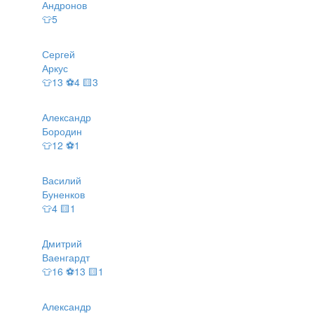
Андронов
👕5
Сергей
Аркус
👕13 ⚽4 🟨3
Александр
Бородин
👕12 ⚽1
Василий
Буненков
👕4 🟨1
Дмитрий
Ваенгардт
👕16 ⚽13 🟨1
Александр