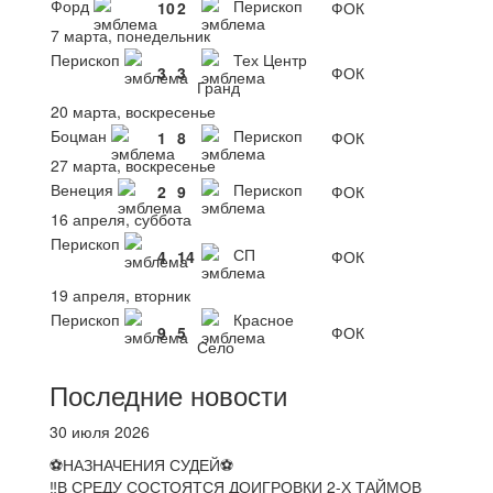
Форд
Перископ
10
2
ФОК
7 марта, понедельник
Перископ
Тех Центр
3
3
ФОК
Гранд
20 марта, воскресенье
Боцман
Перископ
1
8
ФОК
27 марта, воскресенье
Венеция
Перископ
2
9
ФОК
16 апреля, суббота
Перископ
СП
4
14
ФОК
19 апреля, вторник
Перископ
Красное
9
5
ФОК
Село
Последние новости
30 июля 2026
⚽НАЗНАЧЕНИЯ СУДЕЙ⚽
‼В СРЕДУ СОСТОЯТСЯ ДОИГРОВКИ 2-Х ТАЙМОВ