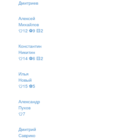
Дмитриев
Алексей
Михайлов
👕12 ⚽9 🟨2
Константин
Никитин
👕14 ⚽6 🟨2
Илья
Новый
👕15 ⚽5
Александр
Пухов
👕7
Дмитрий
Саврико