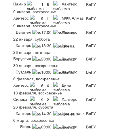
Памир
Хантерс
1
6
ВлГУ
9 января, воскресенье
Хантерс
МФК Алмаз
9
1
ВлГУ
9 января, воскресенье
Вымпел
Хантерс
17:00
ВлГУ
22 января, суббота
Хантерс
Троя
13:30
ВлГУ
28 января, пятница
Боруссия
Хантерс
20:00
ВлГУ
30 января, воскресенье
Суздаль
Хантерс
10:00
ВлГУ
6 февраля, воскресенье
Хантерс
Дина
6
4
ВлГУ
13 февраля, воскресенье
Силикат
Хантерс
9
2
ВлГУ
26 февраля, суббота
Хантерс
ЦентроБанк
14:30
ВлГУ
6 марта, воскресенье
Якорь
Хантерс
09:00
ВлГУ