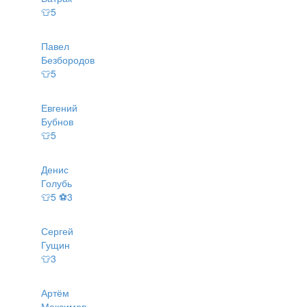
👕5
Павел
Безбородов
👕5
Евгений
Бубнов
👕5
Денис
Голубь
👕5 ⚽3
Сергей
Гущин
👕3
Артём
Максимов