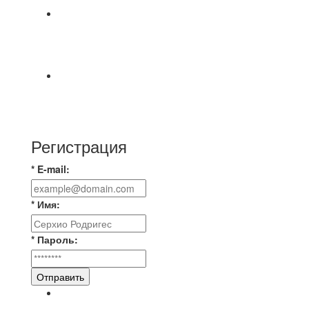
8.08 на поле был оставлен мяч Demix На
турнире На мяче маркером написано Д.Н.
Просьба
⚽ Первенство Владимира по футзалу. 3-я лига.
Зона А. 07.08.2026 г. Транснефть - IZBA 1:2
(1:2)
Регистрация
* E-mail:
* Имя:
* Пароль:
Отправить