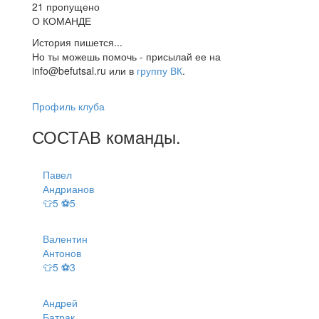
21 пропущено
О КОМАНДЕ
История пишется...
Но ты можешь помочь - присылай ее на
info@befutsal.ru или в
группу ВК
.
Профиль клуба
СОСТАВ
команды
.
Павел
Андрианов
👕5 ⚽5
Валентин
Антонов
👕5 ⚽3
Андрей
Батрак