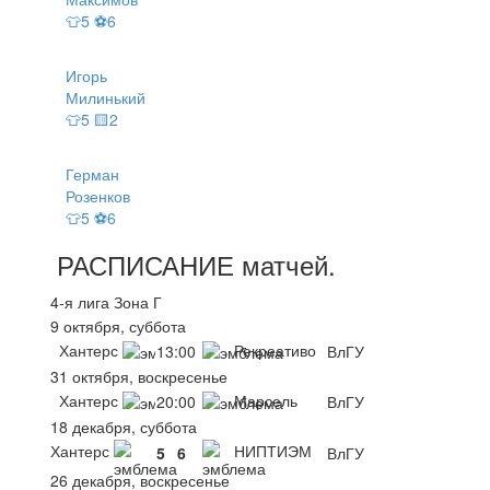
👕5 ⚽6
Игорь
Милинький
👕5 🟨2
Герман
Розенков
👕5 ⚽6
РАСПИСАНИЕ
матчей
.
4-я лига Зона Г
9 октября, суббота
Хантерс
Рекреативо
13:00
ВлГУ
31 октября, воскресенье
Хантерс
Марсель
20:00
ВлГУ
18 декабря, суббота
Хантерс
НИПТИЭМ
5
6
ВлГУ
26 декабря, воскресенье