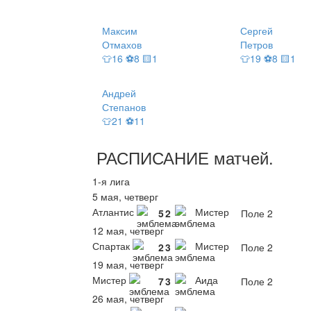
Максим
Сергей
Отмахов
Петров
👕16 ⚽8 🟨1
👕19 ⚽8 🟨1
Андрей
Степанов
👕21 ⚽11
РАСПИСАНИЕ
матчей
.
1-я лига
5 мая, четверг
Атлантис
Мистер
5
2
Поле 2
12 мая, четверг
Спартак
Мистер
2
3
Поле 2
19 мая, четверг
Мистер
Аида
7
3
Поле 2
26 мая, четверг