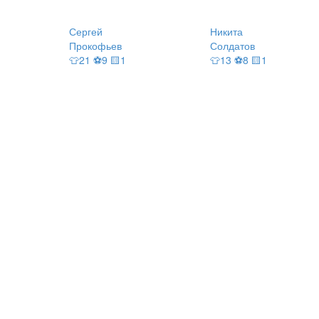
Сергей
Никита
Прокофьев
Солдатов
👕21 ⚽9 🟨1
👕13 ⚽8 🟨1