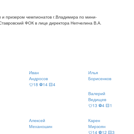
м и призером чемпионатов г.Владимира по мини-
Ставровский ФОК в лице директора Непчелина В.А.
Иван
Илья
Андросов
Борисенков
👕18 ⚽14 🟨4
Валерий
Ведищев
👕13 ⚽4 🟨1
Алексей
Карен
Механошин
Мирзоян
👕14 ⚽12 🟨3