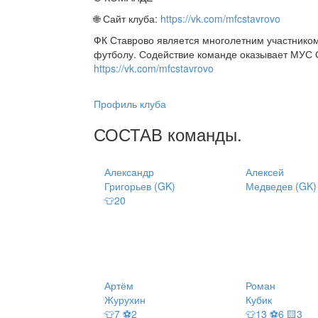
🌐 Сайт клуба:
https://vk.com/mfcstavrovo
ФК Ставрово является многолетним участнико
футболу. Содействие команде оказывает МУС 
https://vk.com/mfcstavrovo
Профиль клуба
СОСТАВ
команды
.
Александр
Алексей
Григорьев (GK)
Медведев (GK)
👕20
Артём
Роман
Журухин
Кубик
👕7 ⚽2
👕13 ⚽6 🟨3