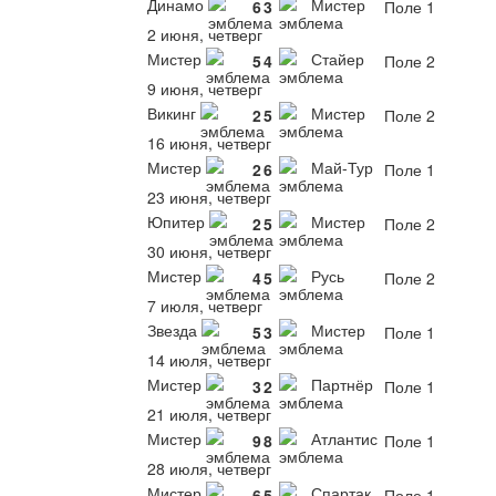
Динамо
Мистер
6
3
Поле 1
2 июня, четверг
Мистер
Стайер
5
4
Поле 2
9 июня, четверг
Викинг
Мистер
2
5
Поле 2
16 июня, четверг
Мистер
Май-Тур
2
6
Поле 1
23 июня, четверг
Юпитер
Мистер
2
5
Поле 2
30 июня, четверг
Мистер
Русь
4
5
Поле 2
7 июля, четверг
Звезда
Мистер
5
3
Поле 1
14 июля, четверг
Мистер
Партнёр
3
2
Поле 1
21 июля, четверг
Мистер
Атлантис
9
8
Поле 1
28 июля, четверг
Мистер
Спартак
6
5
Поле 1