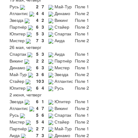
Русь
2
7
Май-Тур
Поле 1
Атлантис
4
4
Динамо
Поле 2
Звезда
4
2
Викинг
Поле 1
Партнёр
6
3
Стайер
Поле 2
Юпитер
5
3
Спартак
Поле 1
Мистер
7
3
Аида
Поле 2
26 мая, четверг
Спартак
5
3
Аида
Поле 1
Викинг
2
2
Партнёр
Поле 2
Динамо
6
3
Мистер
Поле 1
Май-Тур
3
6
Звезда
Поле 2
Стайер
10
3
Атлантис
Поле 1
Юпитер
6
4
Русь
Поле 2
2 июня, четверг
Звезда
6
1
Юпитер
Поле 1
Атлантис
4
7
Викинг
Поле 2
Русь
5
6
Спартак
Поле 1
Мистер
5
4
Стайер
Поле 2
Партнёр
2
7
Май-Тур
Поле 1
Аида
7
3
Динамо
Поле 2