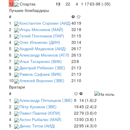
12
Спартак
13
22
4
1
17
63-98 (-35)
Лучшие бомбардиры
#
⚽
👕
1
Константин Сорокин (АИД)
40
19
2
Игорь Мясников (МАЙ)
32
18
3
Гелий Плотников (ПАР)
31
15
4
Олег Ильченко (ДИН)
30
14
5
Андрей Меденков (АИД)
26
17
6
Александр Мелихов (АТЛ)
26
13
7
Илья Татаренко (ВИК)
23
8
8
Дмитрий Рябинин (ЗВЕ)
21
13
9
Равиль Сафаев (ВИК)
21
13
10
Алексей Воронин (ЗВЕ)
21
10
Вратари
#
👕
⚽
1
Александр Пятницков (ЗВЕ)
9
14 (1.6)
2
2
Пётр Кунаков (ЗВЕ)
19
45 (2.4)
2
3
Павел Павлов (ЮПИ)
22
79 (3.6)
0
4
Антон Рыбалко (МАЙ)
13
50 (3.8)
1
5
Денис Титов (АИД)
22
95 (4.3)
0