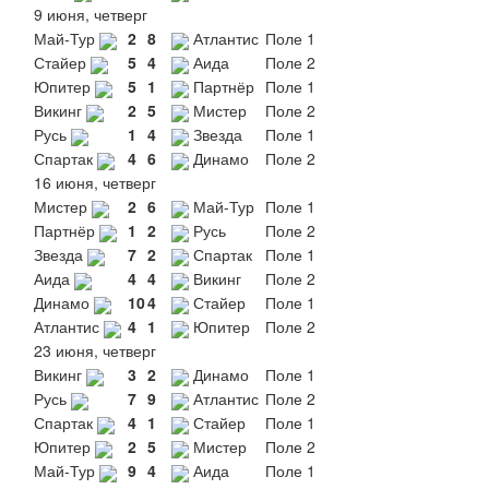
9 июня, четверг
Май-Тур
2
8
Атлантис
Поле 1
Стайер
5
4
Аида
Поле 2
Юпитер
5
1
Партнёр
Поле 1
Викинг
2
5
Мистер
Поле 2
Русь
1
4
Звезда
Поле 1
Спартак
4
6
Динамо
Поле 2
16 июня, четверг
Мистер
2
6
Май-Тур
Поле 1
Партнёр
1
2
Русь
Поле 2
Звезда
7
2
Спартак
Поле 1
Аида
4
4
Викинг
Поле 2
Динамо
10
4
Стайер
Поле 1
Атлантис
4
1
Юпитер
Поле 2
23 июня, четверг
Викинг
3
2
Динамо
Поле 1
Русь
7
9
Атлантис
Поле 2
Спартак
4
1
Стайер
Поле 1
Юпитер
2
5
Мистер
Поле 2
Май-Тур
9
4
Аида
Поле 1