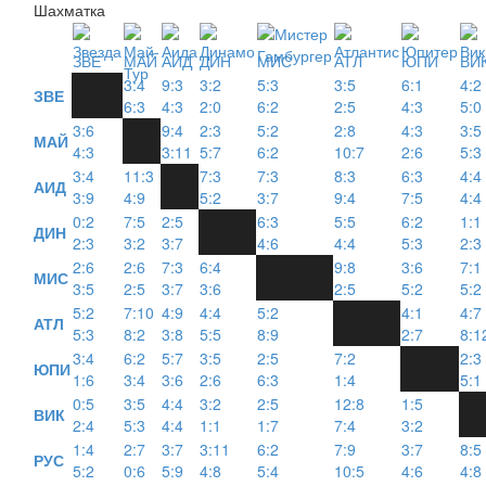
Шахматка
ЗВЕ
МАЙ
АИД
ДИН
МИС
АТЛ
ЮПИ
ВИ
3:4
9:3
3:2
5:3
3:5
6:1
4:2
ЗВЕ
6:3
4:3
2:0
6:2
2:5
4:3
5:0
3:6
9:4
2:3
5:2
2:8
4:3
3:5
МАЙ
4:3
3:11
5:7
6:2
10:7
2:6
5:3
3:4
11:3
7:3
7:3
8:3
6:3
4:4
АИД
3:9
4:9
5:2
3:7
9:4
7:5
4:4
0:2
7:5
2:5
6:3
5:5
6:2
1:1
ДИН
2:3
3:2
3:7
4:6
4:4
5:3
2:3
2:6
2:6
7:3
6:4
9:8
3:6
7:1
МИС
3:5
2:5
3:7
3:6
2:5
5:2
5:2
5:2
7:10
4:9
4:4
5:2
4:1
4:7
АТЛ
5:3
8:2
3:8
5:5
8:9
2:7
8:1
3:4
6:2
5:7
3:5
2:5
7:2
2:3
ЮПИ
1:6
3:4
3:6
2:6
6:3
1:4
5:1
0:5
3:5
4:4
3:2
2:5
12:8
1:5
ВИК
2:4
5:3
4:4
1:1
1:7
7:4
3:2
1:4
2:7
3:7
3:11
6:2
7:9
3:7
8:5
РУС
5:2
0:6
5:9
4:8
5:4
10:5
4:6
4:8