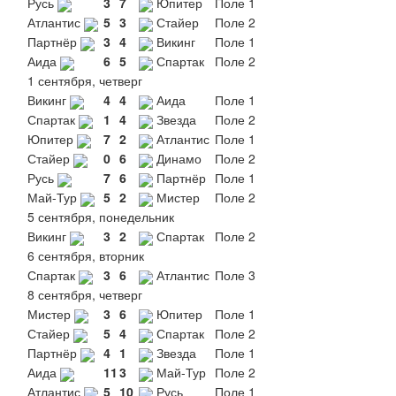
Русь
3
7
Юпитер
Поле 1
Атлантис
5
3
Стайер
Поле 2
Партнёр
3
4
Викинг
Поле 1
Аида
6
5
Спартак
Поле 2
1 сентября, четверг
Викинг
4
4
Аида
Поле 1
Спартак
1
4
Звезда
Поле 2
Юпитер
7
2
Атлантис
Поле 1
Стайер
0
6
Динамо
Поле 2
Русь
7
6
Партнёр
Поле 1
Май-Тур
5
2
Мистер
Поле 2
5 сентября, понедельник
Викинг
3
2
Спартак
Поле 2
6 сентября, вторник
Спартак
3
6
Атлантис
Поле 3
8 сентября, четверг
Мистер
3
6
Юпитер
Поле 1
Стайер
5
4
Спартак
Поле 2
Партнёр
4
1
Звезда
Поле 1
Аида
11
3
Май-Тур
Поле 2
Атлантис
5
10
Русь
Поле 1