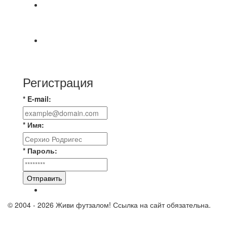
⚡️Сегодня было жарко⚡️ ⚽ ️«Протестировали»
новую футбольную площадку в
📅 Анонс матчей на пятницу, 7 августа 2026 г.
🎡 Центральный парк культуры и отдыха
Регистрация
* E-mail:
* Имя:
* Пароль:
Отправить
© 2004 - 2026 Живи футзалом! Ссылка на сайт обязательна.