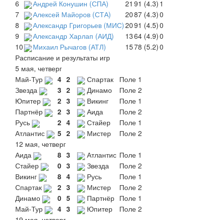
6
Андрей Конушин (СПА)
21
91 (4.3)
1
7
Алексей Майоров (СТА)
20
87 (4.3)
0
8
Александр Григорьев (МИС)
20
91 (4.5)
0
9
Александр Харлап (АИД)
13
64 (4.9)
0
10
Михаил Рычагов (АТЛ)
15
78 (5.2)
0
Расписание и результаты игр
5 мая, четверг
Май-Тур
4
2
Спартак
Поле 1
Звезда
3
2
Динамо
Поле 2
Юпитер
2
3
Викинг
Поле 1
Партнёр
2
3
Аида
Поле 2
Русь
2
4
Стайер
Поле 1
Атлантис
5
2
Мистер
Поле 2
12 мая, четверг
Аида
8
3
Атлантис
Поле 1
Стайер
0
3
Звезда
Поле 2
Викинг
8
4
Русь
Поле 1
Спартак
2
3
Мистер
Поле 2
Динамо
0
5
Партнёр
Поле 1
Май-Тур
4
3
Юпитер
Поле 2
19 мая, четверг