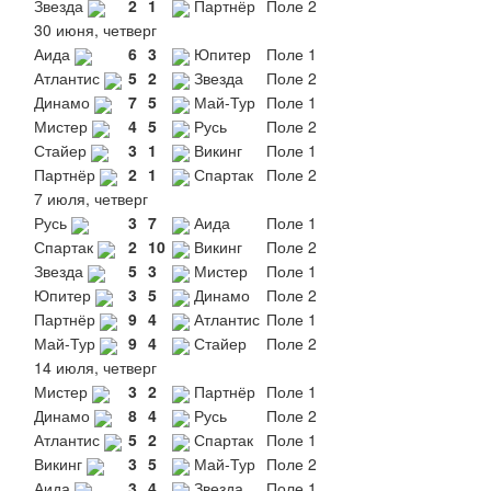
Звезда
2
1
Партнёр
Поле 2
30 июня, четверг
Аида
6
3
Юпитер
Поле 1
Атлантис
5
2
Звезда
Поле 2
Динамо
7
5
Май-Тур
Поле 1
Мистер
4
5
Русь
Поле 2
Стайер
3
1
Викинг
Поле 1
Партнёр
2
1
Спартак
Поле 2
7 июля, четверг
Русь
3
7
Аида
Поле 1
Спартак
2
10
Викинг
Поле 2
Звезда
5
3
Мистер
Поле 1
Юпитер
3
5
Динамо
Поле 2
Партнёр
9
4
Атлантис
Поле 1
Май-Тур
9
4
Стайер
Поле 2
14 июля, четверг
Мистер
3
2
Партнёр
Поле 1
Динамо
8
4
Русь
Поле 2
Атлантис
5
2
Спартак
Поле 1
Викинг
3
5
Май-Тур
Поле 2
Аида
3
4
Звезда
Поле 1