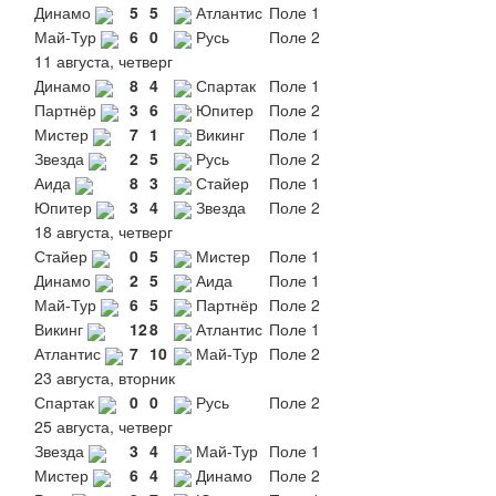
Динамо
5
5
Атлантис
Поле 1
Май-Тур
6
0
Русь
Поле 2
11 августа, четверг
Динамо
8
4
Спартак
Поле 1
Партнёр
3
6
Юпитер
Поле 2
Мистер
7
1
Викинг
Поле 1
Звезда
2
5
Русь
Поле 2
Аида
8
3
Стайер
Поле 1
Юпитер
3
4
Звезда
Поле 2
18 августа, четверг
Стайер
0
5
Мистер
Поле 1
Динамо
2
5
Аида
Поле 1
Май-Тур
6
5
Партнёр
Поле 2
Викинг
12
8
Атлантис
Поле 1
Атлантис
7
10
Май-Тур
Поле 2
23 августа, вторник
Спартак
0
0
Русь
Поле 2
25 августа, четверг
Звезда
3
4
Май-Тур
Поле 1
Мистер
6
4
Динамо
Поле 2