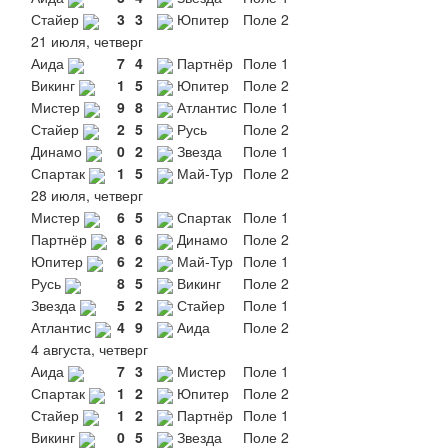
Стайер
3
3
Юпитер
Поле 2
21 июля, четверг
Аида
7
4
Партнёр
Поле 1
Викинг
1
5
Юпитер
Поле 2
Мистер
9
8
Атлантис
Поле 1
Стайер
2
5
Русь
Поле 2
Динамо
0
2
Звезда
Поле 1
Спартак
1
5
Май-Тур
Поле 2
28 июля, четверг
Мистер
6
5
Спартак
Поле 1
Партнёр
8
6
Динамо
Поле 2
Юпитер
6
2
Май-Тур
Поле 1
Русь
8
5
Викинг
Поле 2
Звезда
5
2
Стайер
Поле 1
Атлантис
4
9
Аида
Поле 2
4 августа, четверг
Аида
7
3
Мистер
Поле 1
Спартак
1
2
Юпитер
Поле 2
Стайер
1
2
Партнёр
Поле 1
Викинг
0
5
Звезда
Поле 2