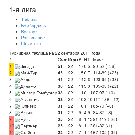
1-я лига
Таблица
Бомбардиры
Вратари
Расписание
Шахматка
Турнирная таблица на 22 сентября 2011 года
#
Очки
Игры
В
Н
П
Мячи
1
Звезда
51
22
17
0
5
90-52 (+38)
2
Май-Тур
45
22
15
0
7
114-89 (+25)
3
Аида
44
22
14
2
6
128-95 (+33)
4
Динамо
36
22
11
3
8
105-83 (+22)
5
Мистер Гамбургер
33
22
11
0
11
87-97 (-10)
6
Атлантис
32
22
10
2
10
117-129 (-12)
7
Юпитер
31
22
10
1
11
85-79 (+6)
8
Викинг
31
22
9
4
9
84-87 (-3)
9
Русь
25
22
8
1
13
91-119 (-28)
10
Партнёр
25
22
8
1
13
81-82 (-1)
11
Стайер
22
22
7
1
14
67-102 (-35)