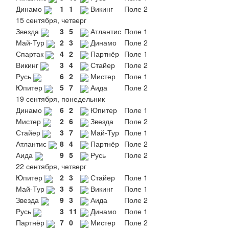
Динамо
1
1
Викинг
Поле 2
15 сентября, четверг
Звезда
3
5
Атлантис
Поле 1
Май-Тур
2
3
Динамо
Поле 2
Спартак
4
2
Партнёр
Поле 1
Викинг
3
4
Стайер
Поле 2
Русь
6
2
Мистер
Поле 1
Юпитер
5
7
Аида
Поле 2
19 сентября, понедельник
Динамо
6
2
Юпитер
Поле 1
Мистер
2
6
Звезда
Поле 2
Стайер
3
7
Май-Тур
Поле 1
Атлантис
8
4
Партнёр
Поле 2
Аида
9
5
Русь
Поле 2
22 сентября, четверг
Юпитер
2
3
Стайер
Поле 1
Май-Тур
3
5
Викинг
Поле 1
Звезда
9
3
Аида
Поле 2
Русь
3
11
Динамо
Поле 1
Партнёр
7
0
Мистер
Поле 2