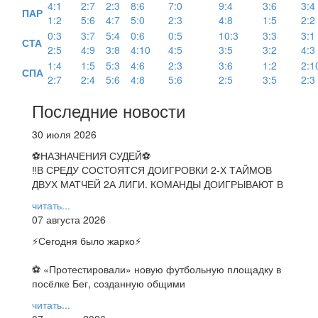
4:1
2:7
2:3
8:6
7:0
9:4
3:6
3:4
ПАР
1:2
5:6
4:7
5:0
2:3
4:8
1:5
2:2
0:3
3:7
5:4
0:6
0:5
10:3
3:3
3:1
СТА
2:5
4:9
3:8
4:10
4:5
3:5
3:2
4:3
1:4
1:5
5:3
4:6
2:3
3:6
1:2
2:1
СПА
2:7
2:4
5:6
4:8
5:6
2:5
3:5
2:3
Последние новости
30 июля 2026
⚽НАЗНАЧЕНИЯ СУДЕЙ⚽
‼В СРЕДУ СОСТОЯТСЯ ДОИГРОВКИ 2-Х ТАЙМОВ
ДВУХ МАТЧЕЙ 2А ЛИГИ. КОМАНДЫ ДОИГРЫВАЮТ В
читать...
07 августа 2026
⚡️Сегодня было жарко⚡️
⚽ ️«Протестировали» новую футбольную площадку в
посёлке Бег, созданную общими
читать...