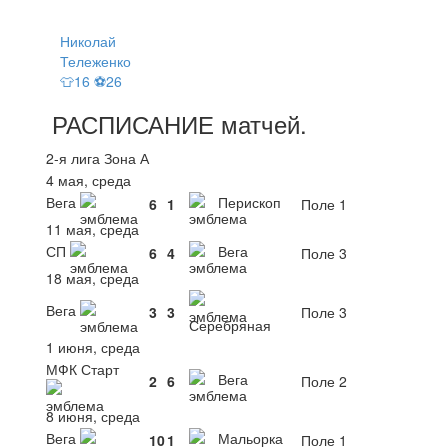
Николай
Тележенко
👕16 ⚽26
РАСПИСАНИЕ
матчей
.
2-я лига Зона А
4 мая, среда
Вега
Перископ
6
1
Поле 1
11 мая, среда
СП
Вега
6
4
Поле 3
18 мая, среда
Вега
3
3
Поле 3
Серебряная
1 июня, среда
МФК Старт
Вега
2
6
Поле 2
8 июня, среда
Вега
Мальорка
10
1
Поле 1