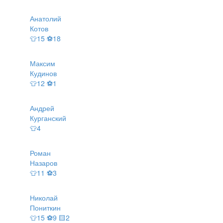
Анатолий
Котов
👕15 ⚽18
Максим
Кудинов
👕12 ⚽1
Андрей
Курганский
👕4
Роман
Назаров
👕11 ⚽3
Николай
Пониткин
👕15 ⚽9 🟨2