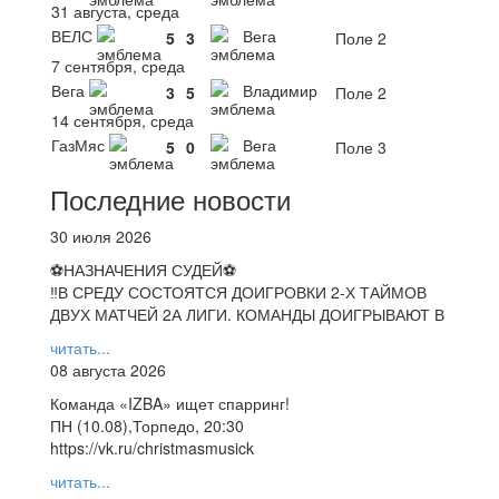
31 августа, среда
ВЕЛС
Вега
5
3
Поле 2
7 сентября, среда
Вега
Владимир
3
5
Поле 2
14 сентября, среда
ГазМяс
Вега
5
0
Поле 3
Последние новости
30 июля 2026
⚽НАЗНАЧЕНИЯ СУДЕЙ⚽
‼В СРЕДУ СОСТОЯТСЯ ДОИГРОВКИ 2-Х ТАЙМОВ
ДВУХ МАТЧЕЙ 2А ЛИГИ. КОМАНДЫ ДОИГРЫВАЮТ В
читать...
08 августа 2026
Команда «IZBA» ищет спарринг!
ПН (10.08),Торпедо, 20:30
https://vk.ru/christmasmusick
читать...