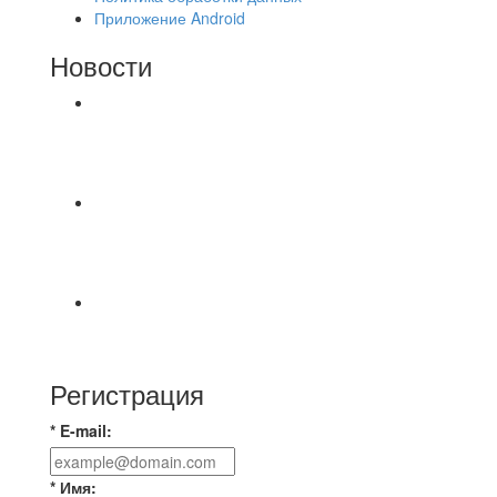
Приложение Android
Новости
⚽НАЗНАЧЕНИЯ СУДЕЙ⚽ ‼В СРЕДУ
СОСТОЯТСЯ ДОИГРОВКИ 2-Х ТАЙМОВ ДВУХ
МАТЧЕЙ 2А ЛИГИ.
Команда «IZBA» ищет спарринг! ПН
(10.08),Торпедо, 20:30
https://vk.ru/christmasmusick
⚡️Сегодня было жарко⚡️ ⚽ ️«Протестировали»
новую футбольную площадку в
Регистрация
* E-mail:
* Имя: