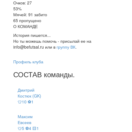
Очков: 27
53%
Мячей: 91 забито
65 пропущено
О КОМАНДЕ
История пишется...
Но ты можешь помочь - присылай ее на
info@befutsal.ru или в
группу ВК
.
Профиль клуба
СОСТАВ
команды
.
Дмитрий
Костюк (GK)
👕10 ⚽1
Максим
Евсеев
👕5 ⚽4 🟨1