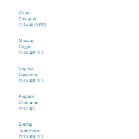
Игорь
Сахаров
👕14 ⚽10 🟨3
Михаил
Седов
👕16 ⚽5 🟨1
Сергей
Симонов
👕15 ⚽9 🟨1
Андрей
Степанов
👕11 ⚽1
Виктор
Тележенко
👕10 ⚽4 🟨1