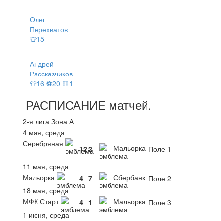
Олег
Перехватов
👕15
Андрей
Рассказчиков
👕16 ⚽20 🟨1
РАСПИСАНИЕ
матчей
.
2-я лига Зона А
4 мая, среда
Серебряная
Мальорка
12
2
Поле 1
11 мая, среда
Мальорка
Сбербанк
4
7
Поле 2
18 мая, среда
МФК Старт
Мальорка
4
1
Поле 3
1 июня, среда