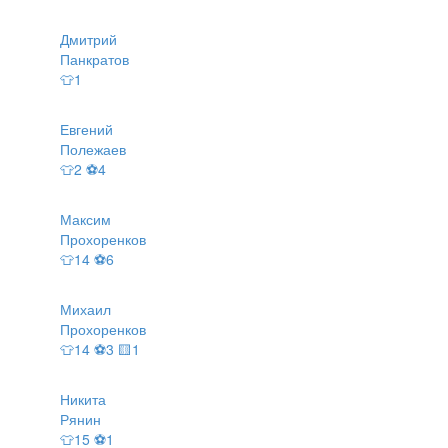
Дмитрий
Панкратов
👕1
Евгений
Полежаев
👕2 ⚽4
Максим
Прохоренков
👕14 ⚽6
Михаил
Прохоренков
👕14 ⚽3 🟨1
Никита
Рянин
👕15 ⚽1