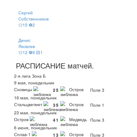
Сергей
Собственников
👕15 ⚽2
Денис
Яковлев
👕12 ⚽9 🟨1
РАСПИСАНИЕ
матчей
.
2-я лига Зона Б
9 мая, понедельник
Сновицы
Остров
2
5
Поле 3
16 мая, понедельник
Стальцветмет
Остров
3
5
Поле 1
23 мая, понедельник
Остров
Медведь
4
1
Поле 3
6 июня, понедельник
Сплав-1
Остров
1
3
Поле 3