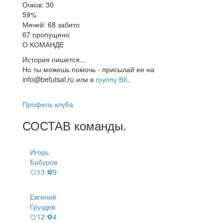
Очков: 30
59%
Мячей: 68 забито
67 пропущено
О КОМАНДЕ
История пишется...
Но ты можешь помочь - присылай ее на
info@befutsal.ru или в
группу ВК
.
Профиль клуба
СОСТАВ
команды
.
Игорь
Бабуров
👕13 ⚽9
Евгений
Груздев
👕12 ⚽4