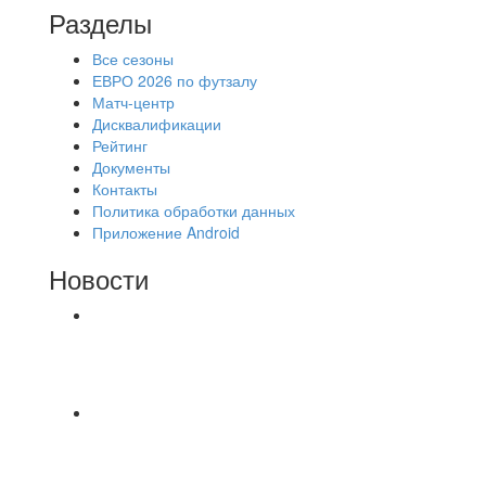
Разделы
Все сезоны
ЕВРО 2026 по футзалу
Матч-центр
Дисквалификации
Рейтинг
Документы
Контакты
Политика обработки данных
Приложение Android
Новости
⚽НАЗНАЧЕНИЯ СУДЕЙ⚽ ‼В СРЕДУ
СОСТОЯТСЯ ДОИГРОВКИ 2-Х ТАЙМОВ ДВУХ
МАТЧЕЙ 2А ЛИГИ.
⚽ Первенство Владимира по футзалу. 1-я лига.
06.08.2026 г. УютСтрой - Крафт 0:2 (0:0) 📹
Обзор