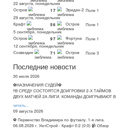
22 августа, понедельник
Остров
Эридан-2
1
7
Поле 1
29 августа, понедельник
Крафт
Остров
5
6
Поле 1
5 сентября, понедельник
Остров
Фортуна
9
7
Поле 1
12 сентября, понедельник
Созвездие
Остров
7
1
Поле 3
Последние новости
30 июля 2026
⚽НАЗНАЧЕНИЯ СУДЕЙ⚽
‼В СРЕДУ СОСТОЯТСЯ ДОИГРОВКИ 2-Х ТАЙМОВ
ДВУХ МАТЧЕЙ 2А ЛИГИ. КОМАНДЫ ДОИГРЫВАЮТ В
читать...
09 августа 2026
⚽ Первенство Владимира по футзалу. 1-я лига.
06.08.2026 г. УютСтрой - Крафт 0:2 (0:0) 📹 Обзор