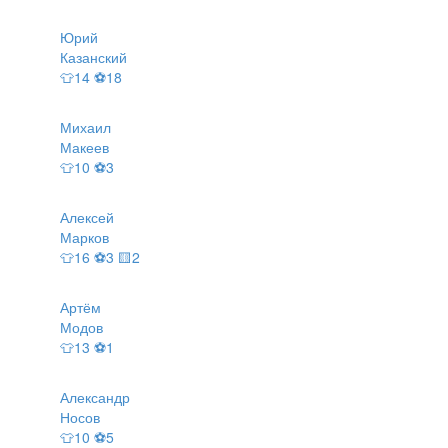
Юрий
Казанский
👕14 ⚽18
Михаил
Макеев
👕10 ⚽3
Алексей
Марков
👕16 ⚽3 🟨2
Артём
Модов
👕13 ⚽1
Александр
Носов
👕10 ⚽5