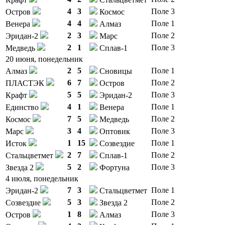
4
3
Поле 3
Остров
Космос
4
4
Поле 1
Венера
Алмаз
2
3
Поле 2
Эридан-2
Марс
2
1
Поле 3
Медведь
Сплав-1
20 июня, понедельник
2
5
Поле 1
Алмаз
Сновицы
6
7
Поле 2
ПЛАСТЭК
Остров
5
5
Поле 3
Крафт
Эридан-2
4
1
Поле 1
Единство
Венера
7
5
Поле 2
Космос
Медведь
3
4
Поле 3
Марс
Оптовик
1
15
Поле 1
Исток
Созвездие
2
7
Поле 2
Стальцветмет
Сплав-1
5
2
Поле 3
Звезда 2
Фортуна
4 июля, понедельник
7
3
Поле 1
Эридан-2
Стальцветмет
5
3
Поле 2
Созвездие
Звезда 2
1
8
Поле 3
Остров
Алмаз