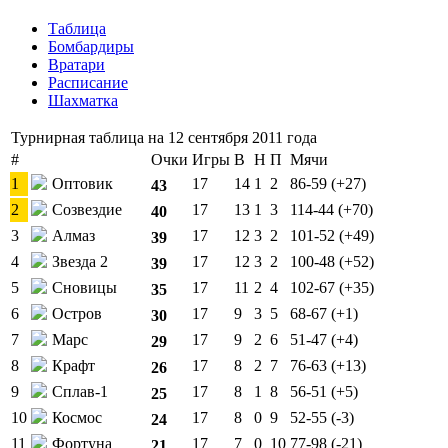
Таблица
Бомбардиры
Вратари
Расписание
Шахматка
Турнирная таблица на 12 сентября 2011 года
#
Очки
Игры
В
Н
П
Мячи
1
Оптовик
17
14
1
2
86-59 (+27)
43
2
Созвездие
17
13
1
3
114-44 (+70)
40
3
Алмаз
17
12
3
2
101-52 (+49)
39
4
Звезда 2
17
12
3
2
100-48 (+52)
39
5
Сновицы
17
11
2
4
102-67 (+35)
35
6
Остров
17
9
3
5
68-67 (+1)
30
7
Марс
17
9
2
6
51-47 (+4)
29
8
Крафт
17
8
2
7
76-63 (+13)
26
9
Сплав-1
17
8
1
8
56-51 (+5)
25
10
Космос
17
8
0
9
52-55 (-3)
24
11
Фортуна
17
7
0
10
77-98 (-21)
21