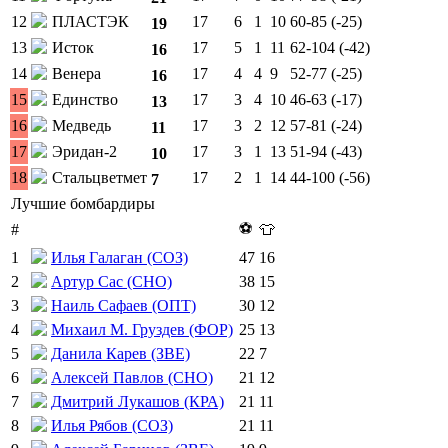
12
ПЛАСТЭК
17
6
1
10
60-85 (-25)
19
13
Исток
17
5
1
11
62-104 (-42)
16
14
Венера
17
4
4
9
52-77 (-25)
16
15
Единство
17
3
4
10
46-63 (-17)
13
16
Медведь
17
3
2
12
57-81 (-24)
11
17
Эридан-2
17
3
1
13
51-94 (-43)
10
18
Стальцветмет
17
2
1
14
44-100 (-56)
7
Лучшие бомбардиры
⚽
#
👕
1
Илья Галаган (СОЗ)
47
16
2
Артур Сас (СНО)
38
15
3
Наиль Сафаев (ОПТ)
30
12
4
Михаил М. Груздев (ФОР)
25
13
5
Данила Карев (ЗВЕ)
22
7
6
Алексей Павлов (СНО)
21
12
7
Дмитрий Лукашов (КРА)
21
11
8
Илья Рябов (СОЗ)
21
11