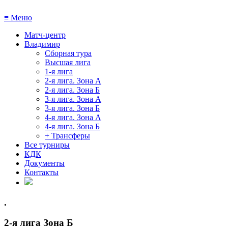
≡
Меню
Матч-центр
Владимир
Сборная тура
Высшая лига
1-я лига
2-я лига. Зона А
2-я лига. Зона Б
3-я лига. Зона А
3-я лига. Зона Б
4-я лига. Зона А
4-я лига. Зона Б
+ Трансферы
Все турниры
КДК
Документы
Контакты
.
2-я лига Зона Б