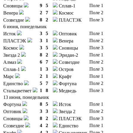
9
5
Поле 1
Сновицы
Сплав-1
2
7
Поле 2
Венера
Космос
8
2
Поле 3
Созвездие
ПЛАСТЭК
6 июня, понедельник
3
5
Поле 1
Исток
Оптовик
3
1
Поле 2
ПЛАСТЭК
Венера
3
5
Поле 3
Космос
Сновицы
8
2
Поле 1
Звезда 2
Эридан-2
6
7
Поле 2
Алмаз
Созвездие
1
3
Поле 3
Сплав-1
Остров
2
1
Поле 1
Марс
Крафт
5
7
Поле 2
Единство
Фортуна
1
8
Поле 3
Стальцветмет
Медведь
13 июня, понедельник
8
5
Поле 1
Фортуна
Исток
3
3
Поле 2
Оптовик
Звезда 2
8
2
Поле 3
Сновицы
ПЛАСТЭК
4
2
Поле 1
Созвездие
Единство
4
2
Поле 2
Крафт
Стальцветмет