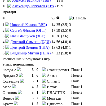
9
Алексей Баринов (ЗВЕ)
19
9
10
Александр Горбатов (КРА)
19
9
Вратари
⚽
#
👕
1
Николай Козлов (ЗВЕ)
14
35 (2.5)
3
2
Сергей Лёвкин (ОПТ)
17
59 (3.5)
0
3
Иван Ямщиков (ЗВЕ)
10
36 (3.6)
1
4
Дмитрий Смыгин (ЕДИ)
14
56 (4.0)
0
5
Дмитрий Земцов (ПЛА)
13
62 (4.8)
1
6
Владимир Митин (ПЛА)
4
23 (5.8)
0
Расписание и результаты игр
9 мая, понедельник
8
0
Поле 1
Звезда 2
Стальцветмет
1
6
Поле 2
Эридан-2
Алмаз
5
1
Поле 3
Созвездие
Сплав-1
4
2
Поле 1
Марс
Исток
3
1
Поле 2
Оптовик
ПЛАСТЭК
3
2
Поле 3
Венера
Медведь
1
2
Поле 1
Крафт
Единство