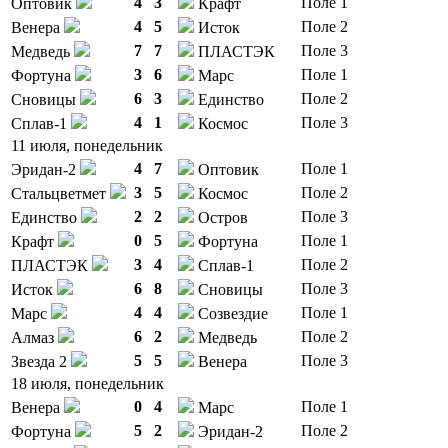
4
3
Поле 1
Оптовик
Крафт
4
5
Поле 2
Венера
Исток
7
7
Поле 3
Медведь
ПЛАСТЭК
3
6
Поле 1
Фортуна
Марс
6
3
Поле 2
Сновицы
Единство
4
1
Поле 3
Сплав-1
Космос
11 июля, понедельник
4
7
Поле 1
Эридан-2
Оптовик
3
5
Поле 2
Стальцветмет
Космос
2
2
Поле 3
Единство
Остров
0
5
Поле 1
Крафт
Фортуна
3
4
Поле 2
ПЛАСТЭК
Сплав-1
6
8
Поле 3
Исток
Сновицы
4
4
Поле 1
Марс
Созвездие
6
2
Поле 2
Алмаз
Медведь
5
5
Поле 3
Звезда 2
Венера
18 июля, понедельник
0
4
Поле 1
Венера
Марс
5
2
Поле 2
Фортуна
Эридан-2