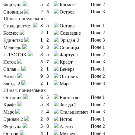
5
2
Поле 2
Фортуна
Космос
2
5
Поле 3
Сновицы
Остров
16 мая, понедельник
3
5
Поле 1
Стальцветмет
Остров
2
1
Поле 2
Космос
Созвездие
1
2
Поле 3
Единство
Эридан-2
0
3
Поле 1
Медведь
Сновицы
3
5
Поле 2
ПЛАСТЭК
Фортуна
5
7
Поле 3
Исток
Крафт
2
1
Поле 1
Сплав-1
Венера
9
3
Поле 2
Алмаз
Оптовик
2
1
Поле 3
Звезда 2
Марс
23 мая, понедельник
6
5
Поле 1
Оптовик
Единство
5
8
Поле 2
Крафт
Звезда 2
2
4
Поле 3
Марс
Стальцветмет
2
8
Поле 1
Эридан-2
Исток
5
8
Поле 2
Фортуна
Алмаз
4
1
Поле 3
Остров
Медведь