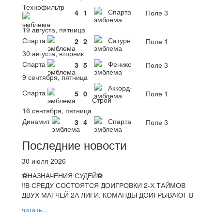
Технофильтр
Спарта
4
1
Поле 3
19 августа, пятница
Спарта
Сатурн
2
2
Поле 1
30 августа, вторник
Спарта
Феникс
3
5
Поле 3
9 сентября, пятница
Аккорд-
Спарта
5
0
Поле 1
Строй
16 сентября, пятница
Динамит
Спарта
3
4
Поле 3
Последние новости
30 июля 2026
⚽НАЗНАЧЕНИЯ СУДЕЙ⚽
‼В СРЕДУ СОСТОЯТСЯ ДОИГРОВКИ 2-Х ТАЙМОВ
ДВУХ МАТЧЕЙ 2А ЛИГИ. КОМАНДЫ ДОИГРЫВАЮТ В
читать...