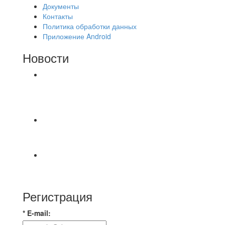
Документы
Контакты
Политика обработки данных
Приложение Android
Новости
⚽НАЗНАЧЕНИЯ СУДЕЙ⚽ ‼В СРЕДУ
СОСТОЯТСЯ ДОИГРОВКИ 2-Х ТАЙМОВ ДВУХ
МАТЧЕЙ 2А ЛИГИ.
🔥🔥🔥Победа 🔥🔥🔥 Доиграли матч против
команды Мономах Итоговый счет
Всем добрый день! В прошлую пятницу после
игры Мечта-Стальпром была оставлен
Регистрация
* E-mail: