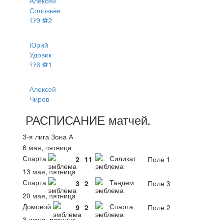
Алексей
Соловьёв
👕9 ⚽2
Юрий
Удовик
👕6 ⚽1
Алексей
Чиров
РАСПИСАНИЕ
матчей
.
3-я лига Зона А
6 мая, пятница
Спарта
Силикат
2
11
Поле 1
13 мая, пятница
Спарта
Тандем
3
2
Поле 3
20 мая, пятница
Домовой
Спарта
9
2
Поле 2
3 июня, пятница