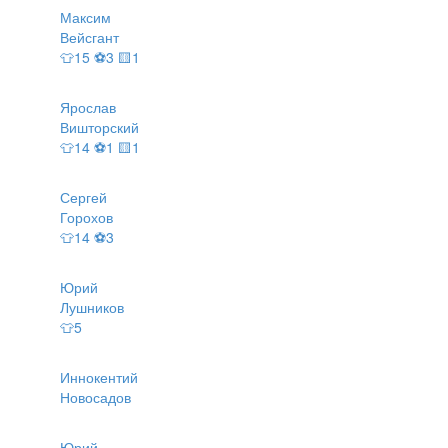
Максим
Вейсгант
👕15 ⚽3 🟨1
Ярослав
Вишторский
👕14 ⚽1 🟨1
Сергей
Горохов
👕14 ⚽3
Юрий
Лушников
👕5
Иннокентий
Новосадов
Юрий