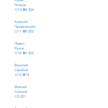
Петров
👕13 ⚽5 🟨4
Алексей
Привезенцев
👕11 ⚽5 🟨3
Павел
Рунов
👕12 ⚽1 🟨2
Василий
Скрябов
👕15 ⚽10
Максим
Снятков
👕5 🟨1