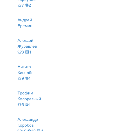
👕7 ⚽2
Андрей
Еремин
Алексей
Журавлев
👕3 🟨1
Никита
Киселёв
👕9 ⚽1
Трофим
Колорезный
👕5 ⚽1
Александр
Коробов
👕16 ⚽12 🟨4