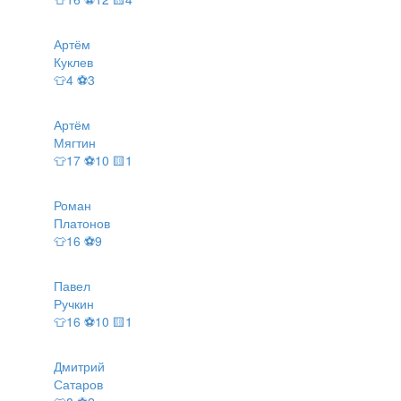
Артём
Куклев
👕4 ⚽3
Артём
Мягтин
👕17 ⚽10 🟨1
Роман
Платонов
👕16 ⚽9
Павел
Ручкин
👕16 ⚽10 🟨1
Дмитрий
Сатаров