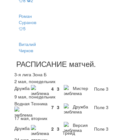
👕8 ⚽2
Роман
Суранов
👕5
Виталий
Чирков
РАСПИСАНИЕ
матчей
.
3-я лига Зона Б
2 мая, понедельник
Дружба
Мистер
4
3
Поле 3
9 мая, понедельник
Водная Техника
Дружба
7
3
Поле 3
17 мая, вторник
Версия
Дружба
2
3
Поле 3
Трейд
24 мая, вторник