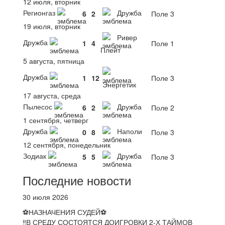
12 июля, вторник
Регионгаз
Дружба
6
2
Поле 3
19 июля, вторник
Ривер
Дружба
1
4
Поле 1
Плейт
5 августа, пятница
Дружба
1
12
Поле 3
Энергетик
17 августа, среда
Пылесос
Дружба
6
2
Поле 2
1 сентября, четверг
Дружба
Наполи
0
8
Поле 3
12 сентября, понедельник
Зодиак
Дружба
5
5
Поле 3
Последние новости
30 июля 2026
⚽НАЗНАЧЕНИЯ СУДЕЙ⚽
‼В СРЕДУ СОСТОЯТСЯ ДОИГРОВКИ 2-Х ТАЙМОВ