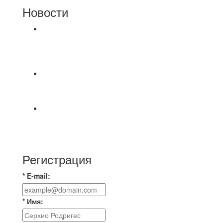
Новости
⚽НАЗНАЧЕНИЯ СУДЕЙ⚽ ‼В СРЕДУ
СОСТОЯТСЯ ДОИГРОВКИ 2-Х ТАЙМОВ ДВУХ
МАТЧЕЙ 2А ЛИГИ.
⚽️Размер 7.5 цена в личку, [id234532780|Kirill
Bunkovskiy].
⚽ TG FC 26 LEAGUE | ОФИЦИАЛЬНАЯ БЕСЕДА
УЧАСТНИКОВ Если ты зарегистрировался в
лигу —
Регистрация
* E-mail:
* Имя: