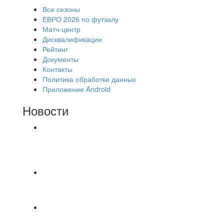
Все сезоны
ЕВРО 2026 по футзалу
Матч-центр
Дисквалификации
Рейтинг
Документы
Контакты
Политика обработки данных
Приложение Android
Новости
⚽НАЗНАЧЕНИЯ СУДЕЙ⚽ ‼В СРЕДУ
СОСТОЯТСЯ ДОИГРОВКИ 2-Х ТАЙМОВ ДВУХ
МАТЧЕЙ 2А ЛИГИ.
📅 Анонс матчей на пятницу, 7 августа 2026 г.
🎡 Центральный парк культуры и отдыха
Всем доброго времени суток ✌ Лакинский