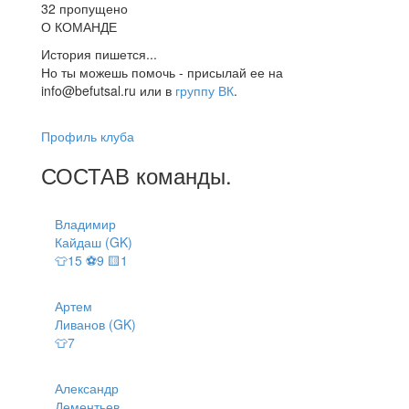
32 пропущено
О КОМАНДЕ
История пишется...
Но ты можешь помочь - присылай ее на
info@befutsal.ru или в
группу ВК
.
Профиль клуба
СОСТАВ
команды
.
Владимир
Кайдаш (GK)
👕15 ⚽9 🟨1
Артем
Ливанов (GK)
👕7
Александр
Дементьев