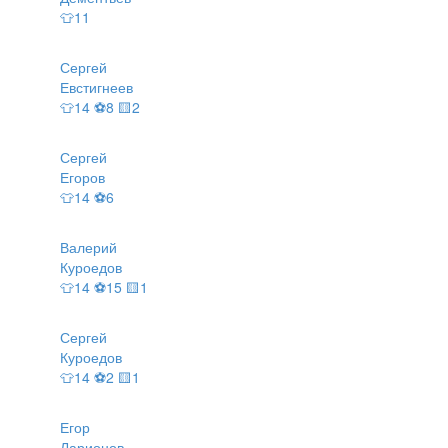
👕11
Сергей
Евстигнеев
👕14 ⚽8 🟨2
Сергей
Егоров
👕14 ⚽6
Валерий
Куроедов
👕14 ⚽15 🟨1
Сергей
Куроедов
👕14 ⚽2 🟨1
Егор
Ларионов