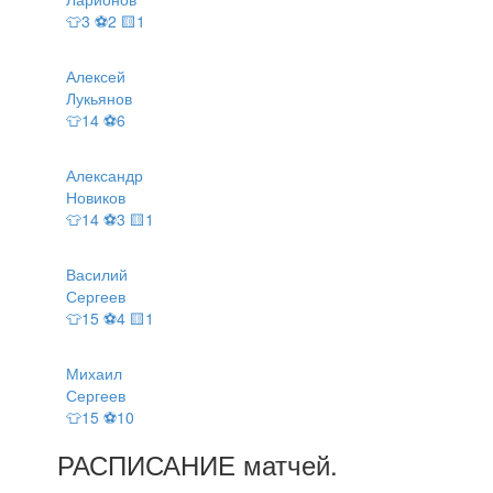
👕3 ⚽2 🟨1
Алексей
Лукьянов
👕14 ⚽6
Александр
Новиков
👕14 ⚽3 🟨1
Василий
Сергеев
👕15 ⚽4 🟨1
Михаил
Сергеев
👕15 ⚽10
РАСПИСАНИЕ
матчей
.