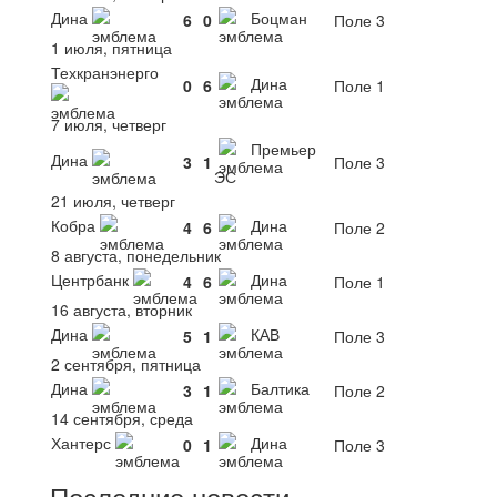
Дина
Боцман
6
0
Поле 3
1 июля, пятница
Техкранэнерго
Дина
0
6
Поле 1
7 июля, четверг
Премьер
Дина
3
1
Поле 3
ЭС
21 июля, четверг
Кобра
Дина
4
6
Поле 2
8 августа, понедельник
Центрбанк
Дина
4
6
Поле 1
16 августа, вторник
Дина
КАВ
5
1
Поле 3
2 сентября, пятница
Дина
Балтика
3
1
Поле 2
14 сентября, среда
Хантерс
Дина
0
1
Поле 3
Последние новости