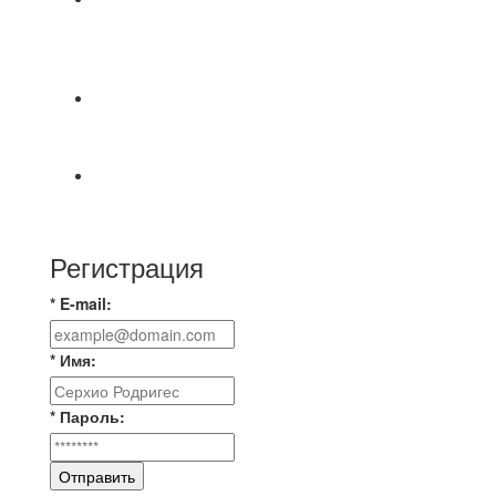
⚽НАЗНАЧЕНИЯ СУДЕЙ⚽ ‼В СРЕДУ
СОСТОЯТСЯ ДОИГРОВКИ 2-Х ТАЙМОВ ДВУХ
МАТЧЕЙ 2А ЛИГИ.
📅 Анонс матчей на пятницу, 7 августа 2026 г.
🎡 Центральный парк культуры и отдыха
Всем доброго времени суток ✌ Лакинский
Комсомолец ищет команду для спарринга по
Регистрация
* E-mail:
* Имя:
* Пароль:
Отправить