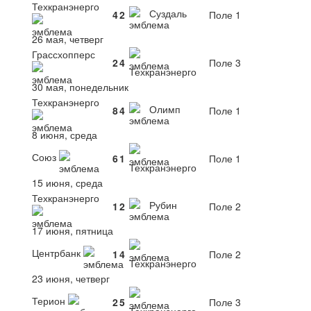
Техкранэнерго
Суздаль
4
2
Поле 1
26 мая, четверг
Грассхопперс
2
4
Поле 3
Техкранэнерго
30 мая, понедельник
Техкранэнерго
Олимп
8
4
Поле 1
8 июня, среда
Союз
6
1
Поле 1
Техкранэнерго
15 июня, среда
Техкранэнерго
Рубин
1
2
Поле 2
17 июня, пятница
Центрбанк
1
4
Поле 2
Техкранэнерго
23 июня, четверг
Терион
2
5
Поле 3
Техкранэнерго