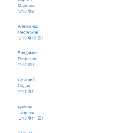
Майоров
👕16 ⚽2
Александр
Нестерков
👕16 ⚽10 🟨1
Владимир
Петраков
👕15 🟨1
Дмитрий
Седип
👕11 ⚽1
Данила
Таничев
👕13 ⚽11 🟨1
Даниил