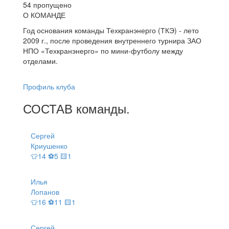
54 пропущено
О КОМАНДЕ
Год основания команды Техкранэнерго (ТКЭ) - лето
2009 г., после проведения внутреннего турнира ЗАО
НПО «Техкранэнерго» по мини-футболу между
отделами.
Профиль клуба
СОСТАВ
команды
.
Сергей
Криушенко
👕14 ⚽5 🟨1
Илья
Лопанов
👕16 ⚽11 🟨1
Сергей