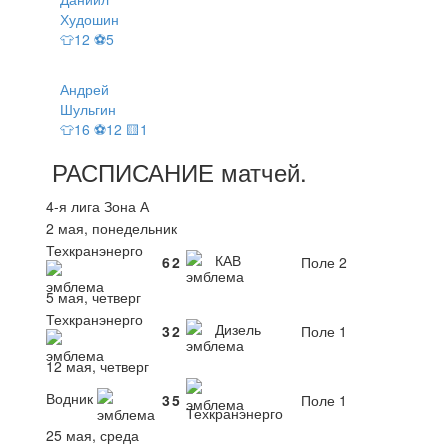
Худошин
👕12 ⚽5
Андрей
Шульгин
👕16 ⚽12 🟨1
РАСПИСАНИЕ
матчей
.
4-я лига Зона А
2 мая, понедельник
Техкранэнерго
КАВ
6
2
Поле 2
5 мая, четверг
Техкранэнерго
Дизель
3
2
Поле 1
12 мая, четверг
Водник
3
5
Поле 1
Техкранэнерго
25 мая, среда