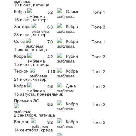
10 июня, пятница
Кобра
Олимп
5
2
Поле 1
16 июня, четверг
Хантерс
Кобра
6
3
Поле 3
23 июня, четверг
Союз
Кобра
7
0
Поле 1
1 июля, пятница
Кобра
Рубин
4
2
Поле 3
15 июля, пятница
Терион
Кобра
1
10
Поле 2
21 июля, четверг
Кобра
Дина
4
6
Поле 2
15 августа, понедельник
Премьер ЭС
Кобра
6
5
Поле 2
2 сентября, пятница
Боцман
Кобра
3
2
Поле 2
14 сентября, среда