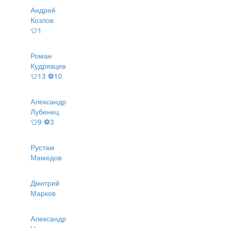
Андрей
Козлов
👕1
Роман
Кудрявцев
👕13 ⚽10
Александр
Лубенец
👕9 ⚽3
Рустам
Мамедов
Дмитрий
Марков
Александр