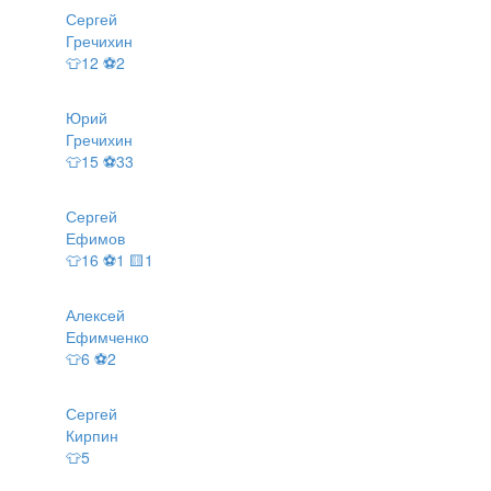
Сергей
Гречихин
👕12 ⚽2
Юрий
Гречихин
👕15 ⚽33
Сергей
Ефимов
👕16 ⚽1 🟨1
Алексей
Ефимченко
👕6 ⚽2
Сергей
Кирпин
👕5