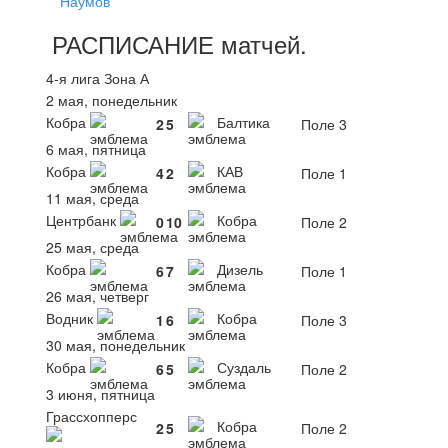
Наумов
РАСПИСАНИЕ
матчей
.
4-я лига Зона А
2 мая, понедельник
Кобра
Балтика
2
5
Поле 3
6 мая, пятница
Кобра
КАВ
4
2
Поле 1
11 мая, среда
Центрбанк
Кобра
0
10
Поле 2
25 мая, среда
Кобра
Дизель
6
7
Поле 1
26 мая, четверг
Водник
Кобра
1
6
Поле 3
30 мая, понедельник
Кобра
Суздаль
6
5
Поле 2
3 июня, пятница
Грассхопперс
Кобра
2
5
Поле 2