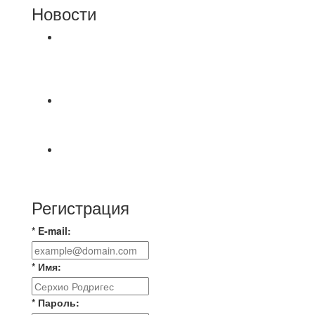
Новости
⚽НАЗНАЧЕНИЯ СУДЕЙ⚽ ‼В СРЕДУ
СОСТОЯТСЯ ДОИГРОВКИ 2-Х ТАЙМОВ ДВУХ
МАТЧЕЙ 2А ЛИГИ.
📅 Анонс матчей на пятницу, 7 августа 2026 г.
🎡 Центральный парк культуры и отдыха
Всем доброго времени суток ✌ Лакинский
Комсомолец ищет команду для спарринга по
Регистрация
* E-mail:
* Имя:
* Пароль: