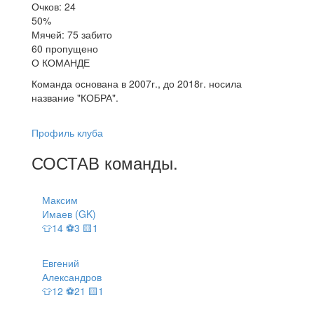
Очков: 24
50%
Мячей: 75 забито
60 пропущено
О КОМАНДЕ
Команда основана в 2007г., до 2018г. носила
название "КОБРА".
Профиль клуба
СОСТАВ
команды
.
Максим
Имаев (GK)
👕14 ⚽3 🟨1
Евгений
Александров
👕12 ⚽21 🟨1