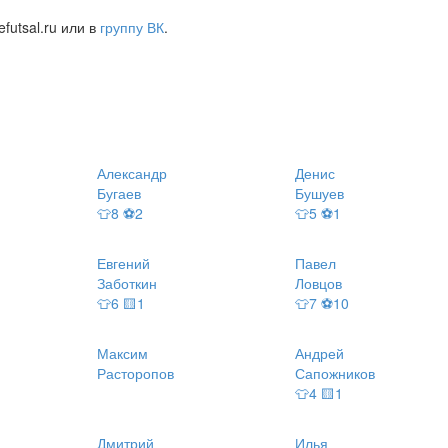
futsal.ru или в
группу ВК
.
Александр
Денис
Бугаев
Бушуев
👕8 ⚽2
👕5 ⚽1
Евгений
Павел
Заботкин
Ловцов
👕6 🟨1
👕7 ⚽10
Максим
Андрей
Расторопов
Сапожников
👕4 🟨1
Дмитрий
Илья