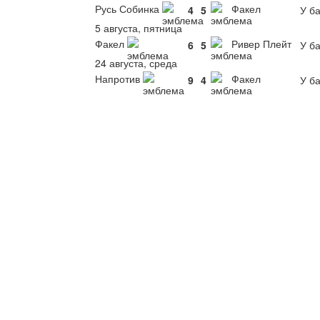
Русь Собинка
Факел
4
5
У ба
5 августа, пятница
Факел
Ривер Плейт
6
5
У ба
24 августа, среда
Напротив
Факел
9
4
У ба