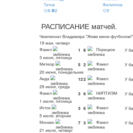
Титов
Филиппов
👕8 ⚽2
👕5
РАСПИСАНИЕ
матчей
.
Чемпионат Владимира "Живи мини-футболом!".
19 мая, четверг
Факел
Порецкое
1
8
У ба
3 июня, пятница
Метеор
Факел
5
2
У ба
20 июня, понедельник
Аида
Факел
12
2
У ба
29 июня, среда
Факел
НИПТИЭМ
3
6
У ба
1 июля, пятница
Исток
Факел
3
6
У ба
5 июля, вторник
Монако
Факел
7
3
У ба
21 июля, четверг