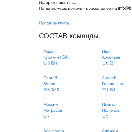
История пишется...
Но ты можешь помочь - присылай ее на info@be
Профиль клуба
СОСТАВ
команды
.
Роман
Иван
Куракин (GK)
Арсеньев
👕5 🟨1
👕8 🟨1
Сергей
Андрей
Вялов
Горшняков
👕6 ⚽10
👕1 ⚽4
Максим
Никита
Матросов
Полюхов
👕7
👕5
Александр
Алексей