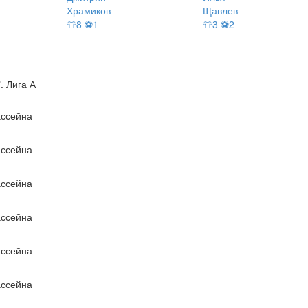
Храмиков
Щавлев
👕8 ⚽1
👕3 ⚽2
 Лига А
ссейна
ссейна
ссейна
ссейна
ссейна
ссейна