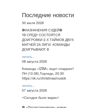
Последние новости
30 июля 2026
⚽НАЗНАЧЕНИЯ СУДЕЙ⚽
‼В СРЕДУ СОСТОЯТСЯ
ДОИГРОВКИ 2-Х ТАЙМОВ ДВУХ
МАТЧЕЙ 2А ЛИГИ. КОМАНДЫ
ДОИГРЫВАЮТ В
читать...
08 августа 2026
Команда «IZBA» ищет спарринг!
ПН (10.08),Торпедо, 20:30
https://vk.ru/christmasmusick
читать...
07 августа 2026
⚡️Сегодня было жарко⚡️
⚽ ️«Протестировали» новую