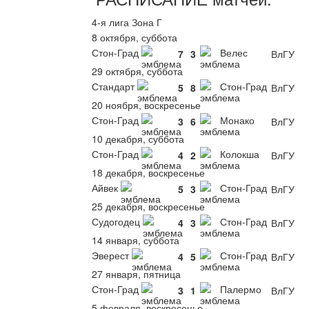
4-я лига Зона Г
8 октября, суббота
Стон-Град
Велес
7
3
ВлГУ
29 октября, суббота
Стандарт
Стон-Град
5
8
ВлГУ
20 ноября, воскресенье
Стон-Град
Монако
3
6
ВлГУ
10 декабря, суббота
Стон-Град
Колокша
4
2
ВлГУ
18 декабря, воскресенье
Айвек
Стон-Град
5
3
ВлГУ
25 декабря, воскресенье
Судогодец
Стон-Град
4
3
ВлГУ
14 января, суббота
Эверест
Стон-Град
4
5
ВлГУ
27 января, пятница
Стон-Град
Палермо
3
1
ВлГУ
5 февраля, воскресенье