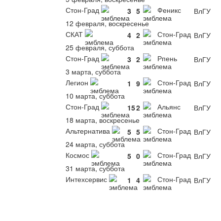
Стон-Град
Феникс
3
5
ВлГУ
12 февраля, воскресенье
СКАТ
Стон-Град
4
2
ВлГУ
25 февраля, суббота
Стон-Град
Рпень
3
2
ВлГУ
3 марта, суббота
Легион
Стон-Град
1
9
ВлГУ
10 марта, суббота
Стон-Град
Альянс
15
2
ВлГУ
18 марта, воскресенье
Альтернатива
Стон-Град
5
5
ВлГУ
24 марта, суббота
Космос
Стон-Град
5
0
ВлГУ
31 марта, суббота
Интехсервис
Стон-Град
1
4
ВлГУ