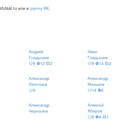
futsal.ru или в
группу ВК
.
Андрей
Иван
Гладышев
Гладышев
👕9 ⚽12 🟨2
👕9 ⚽14 🟨2
Александр
Александр
Леонтьев
Маньков
👕6
👕14 ⚽6
Александр
Алексей
Черналев
Ябаров
👕6 ⚽4 🟨1