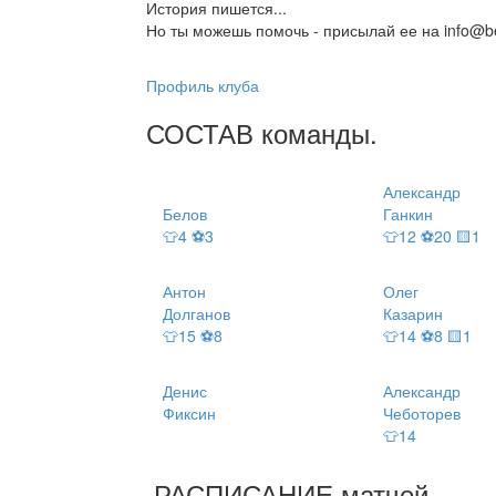
История пишется...
Но ты можешь помочь - присылай ее на info@be
Профиль клуба
СОСТАВ
команды
.
Александр
Белов
Ганкин
👕4 ⚽3
👕12 ⚽20 🟨1
Антон
Олег
Долганов
Казарин
👕15 ⚽8
👕14 ⚽8 🟨1
Денис
Александр
Фиксин
Чеботорев
👕14
РАСПИСАНИЕ
матчей
.