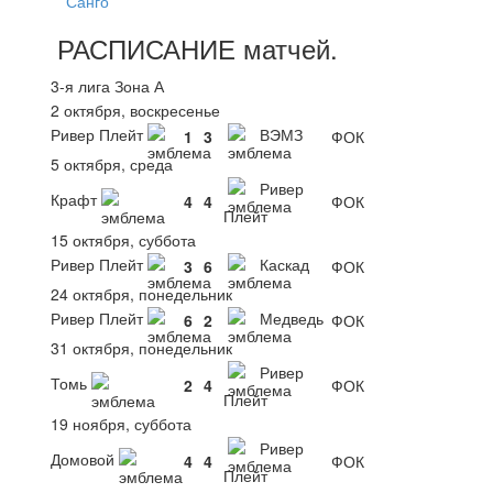
Санго
РАСПИСАНИЕ
матчей
.
3-я лига Зона А
2 октября, воскресенье
Ривер Плейт
ВЭМЗ
1
3
ФОК
5 октября, среда
Ривер
Крафт
4
4
ФОК
Плейт
15 октября, суббота
Ривер Плейт
Каскад
3
6
ФОК
24 октября, понедельник
Ривер Плейт
Медведь
6
2
ФОК
31 октября, понедельник
Ривер
Томь
2
4
ФОК
Плейт
19 ноября, суббота
Ривер
Домовой
4
4
ФОК
Плейт