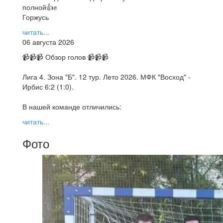
полной👍✊
Горжусь
читать...
06 августа 2026
📹📹📹 Обзор голов 📹📹📹
Лига 4. Зона "Б". 12 тур. Лето 2026. МФК "Восход" -
Ирбис 6:2 (1:0).
В нашей команде отличились:
читать...
Фото