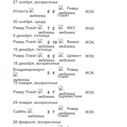
27 ноября, воскресенье
Ривер
Атланта
5
5
ФОК
Плейт
30 ноября, среда
Ривер Плейт
КМЗ
7
2
ФОК
9 декабря, пятница
Ривер Плейт
Викинг
3
10
ФОК
16 декабря, пятница
Ривер Плейт
Цемент
5
2
ФОК
18 декабря, воскресенье
Владимирэнерго
Ривер
2
4
ФОК
Плейт
15 января, воскресенье
Ривер Плейт
4
7
ФОК
Буревестник
29 января, воскресенье
Ривер
ГазМяс
3
7
ФОК
Плейт
26 февраля, воскресенье