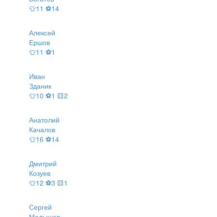
👕11 ⚽14
Алексей
Ершов
👕11 ⚽1
Иван
Зданик
👕10 ⚽1 🟨2
Анатолий
Качалов
👕16 ⚽14
Дмитрий
Козуев
👕12 ⚽3 🟨1
Сергей
Малышев