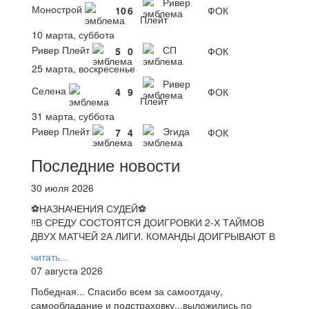
Ривер
Монострой
10
6
ФОК
Плейт
10 марта, суббота
Ривер Плейт
СП
5
0
ФОК
25 марта, воскресенье
Ривер
Селена
4
9
ФОК
Плейт
31 марта, суббота
Ривер Плейт
Эгида
7
4
ФОК
Последние новости
30 июля 2026
⚽НАЗНАЧЕНИЯ СУДЕЙ⚽
‼В СРЕДУ СОСТОЯТСЯ ДОИГРОВКИ 2-Х ТАЙМОВ
ДВУХ МАТЧЕЙ 2А ЛИГИ. КОМАНДЫ ДОИГРЫВАЮТ В
читать...
07 августа 2026
Победная... Спасибо всем за самоотдачу,
самообладание и подстраховку...выложились по