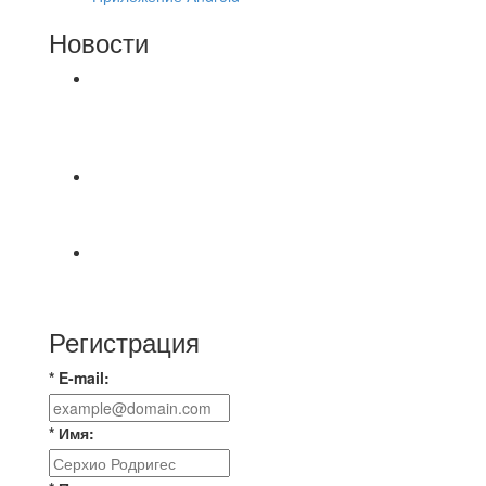
Новости
⚽НАЗНАЧЕНИЯ СУДЕЙ⚽ ‼В СРЕДУ
СОСТОЯТСЯ ДОИГРОВКИ 2-Х ТАЙМОВ ДВУХ
МАТЧЕЙ 2А ЛИГИ.
Победная... Спасибо всем за самоотдачу,
самообладание и подстраховку...выложились
📹📹📹 Обзор голов 📹📹📹 Лига 4. Зона "Б". 12
тур. Лето 2026. МФК "Восход" - Ирбис 6:2
Регистрация
* E-mail:
* Имя: