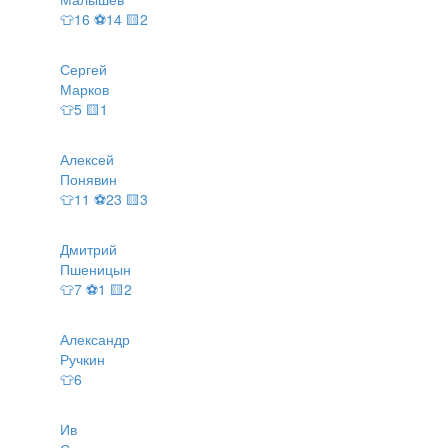
👕16 ⚽14 🟨2
Сергей
Марков
👕5 🟨1
Алексей
Понявин
👕11 ⚽23 🟨3
Дмитрий
Пшеницын
👕7 ⚽1 🟨2
Александр
Ручкин
👕6
Ив