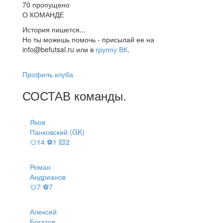
70 пропущено
О КОМАНДЕ
История пишется...
Но ты можешь помочь - присылай ее на
info@befutsal.ru или в
группу ВК
.
Профиль клуба
СОСТАВ
команды
.
Яков
Панковский (GK)
👕14 ⚽1 🟨2
Роман
Андрианов
👕7 ⚽7
Алексей
Богатов