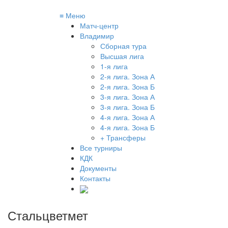
≡
Меню
Матч-центр
Владимир
Сборная тура
Высшая лига
1-я лига
2-я лига. Зона А
2-я лига. Зона Б
3-я лига. Зона А
3-я лига. Зона Б
4-я лига. Зона А
4-я лига. Зона Б
+ Трансферы
Все турниры
КДК
Документы
Контакты
Стальцветмет