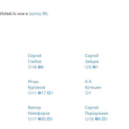
futsal.ru или в
группу ВК
.
Сергей
Сергей
Глебов
Зайцев
👕16 ⚽8
👕3 ⚽1
Игорь
А.А.
Курганов
Кутишин
👕11 ⚽17 🟨1
👕1
Виктор
Сергей
Никифоров
Першунькин
👕17 ⚽20 🟨1
👕16 ⚽8 🟨1