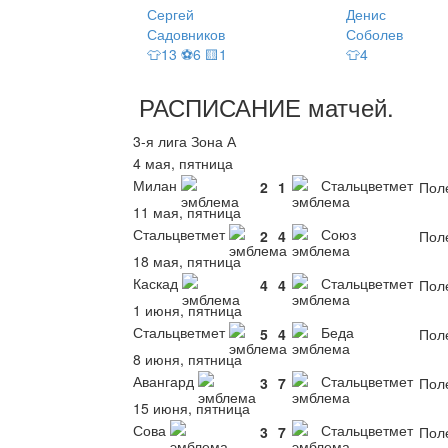
Сергей
Денис
Садовников
Соболев
👕13 ⚽6 🟨1
👕4
РАСПИСАНИЕ
матчей
.
3-я лига Зона А
4 мая, пятница
Милан
Стальцветмет
2
1
Пол
11 мая, пятница
Стальцветмет
Союз
2
4
Пол
18 мая, пятница
Каскад
Стальцветмет
4
4
Пол
1 июня, пятница
Стальцветмет
Беда
5
4
Пол
8 июня, пятница
Авангард
Стальцветмет
3
7
Пол
15 июня, пятница
Сова
Стальцветмет
3
7
Пол