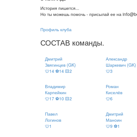
История пишется...
Но ты можешь помочь - присылай ее на info@be
Профиль клуба
СОСТАВ
команды
.
Дмитрий
Александр
Звягинцев (GK)
Шаркевич (GK)
👕14 ⚽14 🟨2
👕3
Владимир
Роман
Карпейкин
Киселёв
👕17 ⚽10 🟨2
👕6
Павел
Дмитрий
Логинов
Маноин
👕1
👕9 ⚽1