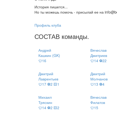
История пишется...
Но ты можешь помочь - присылай ее на info@be
Профиль клуба
СОСТАВ
команды
.
Андрей
Вячеслав
Кашкин (GK)
Дмитриев
👕16
👕14 ⚽22
Дмитрий
Дмитрий
Лаврентьев
Молчанов
👕17 ⚽2 🟨1
👕13 ⚽4
Михаил
Вячеслав
Тряскин
Филатов
👕14 ⚽2 🟨2
👕15