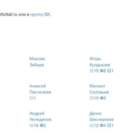
futsal.ru или в
группу ВК
.
Максим
Игорь
Зайцев
Кулдышев
👕15 ⚽8 🟨1
Алексей
Михаил
Пантелеев
Соловьев
👕1
👕15 ⚽5
Андрей
Денис
Челядинов
Шестеряков
👕16 ⚽3
👕12 ⚽4 🟨1