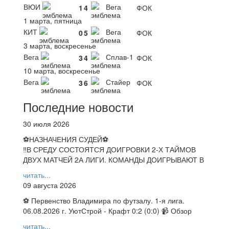
ВЮИ
Вега
1
4
ФОК
1 марта, пятница
КИТ
Вега
0
5
ФОК
3 марта, воскресенье
Вега
Сплав-1
3
4
ФОК
10 марта, воскресенье
Вега
Стайер
3
6
ФОК
Последние новости
30 июля 2026
⚽НАЗНАЧЕНИЯ СУДЕЙ⚽
‼В СРЕДУ СОСТОЯТСЯ ДОИГРОВКИ 2-Х ТАЙМОВ
ДВУХ МАТЧЕЙ 2А ЛИГИ. КОМАНДЫ ДОИГРЫВАЮТ В
читать...
09 августа 2026
⚽ Первенство Владимира по футзалу. 1-я лига.
06.08.2026 г. УютСтрой - Крафт 0:2 (0:0) 📹 Обзор
читать...