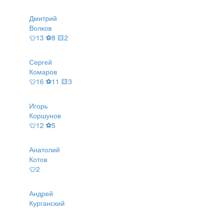
Дмитрий
Волков
👕13 ⚽8 🟨2
Сергей
Комаров
👕16 ⚽11 🟨3
Игорь
Коршунов
👕12 ⚽5
Анатолий
Котов
👕2
Андрей
Курганский