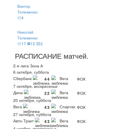
Виктор
Тележенко
👕4
Николай
Тележенко
👕17 ⚽12 🟨2
РАСПИСАНИЕ
матчей
.
2-я лига Зона А
6 октября, суббота
Сбербанк
Вега
4
4
ФОК
7 октября, воскресенье
Дина
Вега
2
2
ФОК
20 октября, суббота
Вега
Спартак
4
3
ФОК
27 октября, суббота
Авто-Тракт
Вега
4
3
ФОК
4 ноября, воскресенье