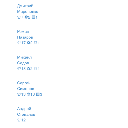
Дмитрий
Мироненко
👕7 ⚽2 🟨1
Роман
Назаров
👕17 ⚽2 🟨1
Михаил
Седов
👕13 ⚽2 🟨1
Сергей
Симонов
👕13 ⚽13 🟨3
Андрей
Степанов
👕12