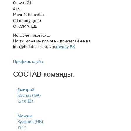
Очков: 21
41%
Мячей: 55 забито
63 пропущено
О КОМАНДЕ
История пишется...
Но ты можешь помочь - присылай ее на
info@befutsal.ru или в
группу ВК
.
Профиль клуба
СОСТАВ
команды
.
Дмитрий
Костюк (GK)
👕10 🟨1
Максим
Кудинов (GK)
👕17