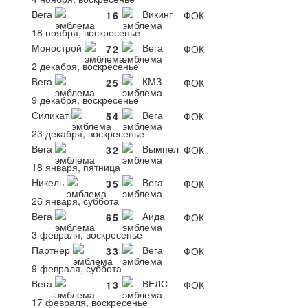
Вега
Викинг
1
6
ФОК
18 ноября, воскресенье
Монострой
Вега
7
2
ФОК
2 декабря, воскресенье
Вега
КМЗ
2
5
ФОК
9 декабря, воскресенье
Силикат
Вега
5
4
ФОК
23 декабря, воскресенье
Вега
Вымпел
3
2
ФОК
18 января, пятница
Никель
Вега
3
5
ФОК
26 января, суббота
Вега
Аида
6
5
ФОК
3 февраля, воскресенье
Партнёр
Вега
3
3
ФОК
9 февраля, суббота
Вега
ВЕЛС
1
3
ФОК
17 февраля, воскресенье