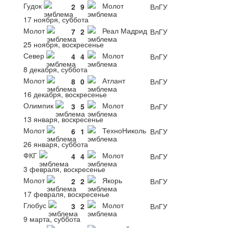
Гудок
Молот
2
9
ВлГУ
17 ноября, суббота
Молот
Реал Мадрид
7
2
ВлГУ
25 ноября, воскресенье
Север
Молот
4
4
ВлГУ
8 декабря, суббота
Молот
Атлант
8
0
ВлГУ
16 декабря, воскресенье
Олимпик
Молот
3
5
ВлГУ
13 января, воскресенье
Молот
ТехноНиколь
6
1
ВлГУ
26 января, суббота
ФКГ
Молот
4
4
ВлГУ
3 февраля, воскресенье
Молот
Якорь
2
2
ВлГУ
17 февраля, воскресенье
Глобус
Молот
3
2
ВлГУ
9 марта, суббота