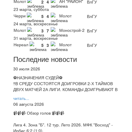
Молот
АН "РАЙОН"
2
4
ВлГУ
23 марта, суббота
Черри
Молот
5
4
ВлГУ
24 марта, воскресенье
Молот
Монострой-2
3
7
ВлГУ
31 марта, воскресенье
Нереал
Молот
5
3
ВлГУ
Последние новости
30 июля 2026
⚽НАЗНАЧЕНИЯ СУДЕЙ⚽
‼В СРЕДУ СОСТОЯТСЯ ДОИГРОВКИ 2-Х ТАЙМОВ
ДВУХ МАТЧЕЙ 2А ЛИГИ. КОМАНДЫ ДОИГРЫВАЮТ В
читать...
06 августа 2026
📹📹📹 Обзор голов 📹📹📹
Лига 4. Зона "Б". 12 тур. Лето 2026. МФК "Восход" -
Ирбис 6:2 (1:0).