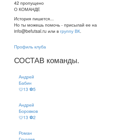
42 пропущено
О КОМАНДЕ
История пишется...
Но ты можешь помочь - присылай ее на
info@befutsal.ru или в
группу ВК
.
Профиль клуба
СОСТАВ
команды
.
Андрей
Бабин
👕13 ⚽5
Андрей
Боровков
👕13 ⚽2
Роман
Груздев