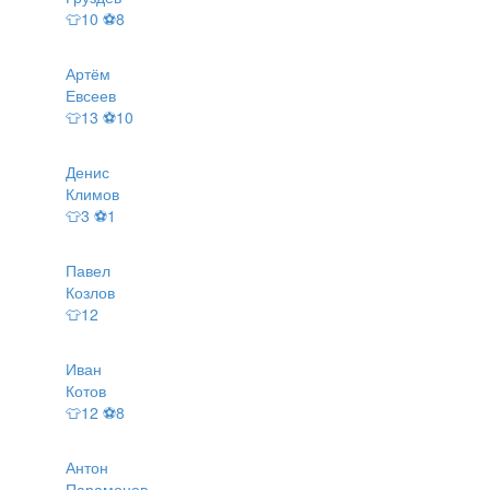
👕10 ⚽8
Артём
Евсеев
👕13 ⚽10
Денис
Климов
👕3 ⚽1
Павел
Козлов
👕12
Иван
Котов
👕12 ⚽8
Антон
Парамонов