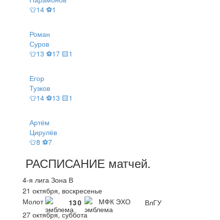
👕14 ⚽1
Роман
Суров
👕13 ⚽17 🟨1
Егор
Тузков
👕14 ⚽13 🟨1
Артём
Цирулёв
👕8 ⚽7
РАСПИСАНИЕ
матчей
.
4-я лига Зона В
21 октября, воскресенье
Молот
МФК ЭХО
13
0
ВлГУ
27 октября, суббота