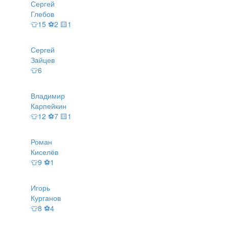
Сергей
Глебов
👕15 ⚽2 🟨1
Сергей
Зайцев
👕6
Владимир
Карпейкин
👕12 ⚽7 🟨1
Роман
Киселёв
👕9 ⚽1
Игорь
Курганов
👕8 ⚽4