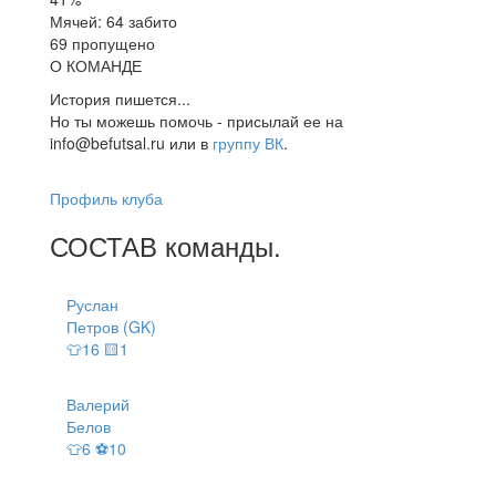
Мячей: 64 забито
69 пропущено
О КОМАНДЕ
История пишется...
Но ты можешь помочь - присылай ее на
info@befutsal.ru или в
группу ВК
.
Профиль клуба
СОСТАВ
команды
.
Руслан
Петров (GK)
👕16 🟨1
Валерий
Белов
👕6 ⚽10