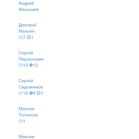
Андрей
Малышев
Дмитрий
Маноин
👕7 🟨1
Сергей
Першунькин
👕13 ⚽12
Сергей
Садовников
👕16 ⚽9 🟨1
Максим
Толокнов
👕1
Максим