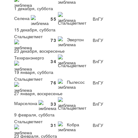
1 декабря, суббота
Селена
5
5
ВлГУ
Стальцветмет
15 декабря, суббота
Стальцветмет
Эвертон
7
3
ВлГУ
23 декабря, воскресенье
Техкранэнерго
3
4
ВлГУ
Стальцветмет
19 января, суббота
Стальцветмет
Пылесос
7
6
ВлГУ
27 января, воскресенье
Марселона
3
3
ВлГУ
Стальцветмет
9 февраля, суббота
Стальцветмет
Кобра
3
1
ВлГУ
23 февраля, суббота