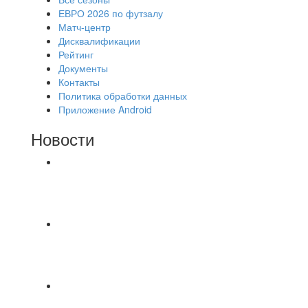
ЕВРО 2026 по футзалу
Матч-центр
Дисквалификации
Рейтинг
Документы
Контакты
Политика обработки данных
Приложение Android
Новости
⚽НАЗНАЧЕНИЯ СУДЕЙ⚽ ‼В СРЕДУ
СОСТОЯТСЯ ДОИГРОВКИ 2-Х ТАЙМОВ ДВУХ
МАТЧЕЙ 2А ЛИГИ.
8.08 на поле был оставлен мяч Demix На
турнире На мяче маркером написано Д.Н.
Просьба
⚽ Первенство Владимира по футзалу. 3-я лига.