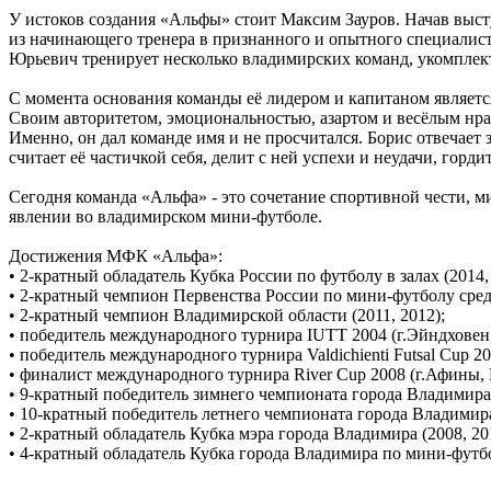
У истоков создания «Альфы» стоит Максим Зауров. Начав высту
из начинающего тренера в признанного и опытного специалиста
Юрьевич тренирует несколько владимирских команд, укомплек
С момента основания команды её лидером и капитаном являетс
Своим авторитетом, эмоциональностью, азартом и весёлым нрав
Именно, он дал команде имя и не просчитался. Борис отвечае
считает её частичкой себя, делит с ней успехи и неудачи, горди
Сегодня команда «Альфа» - это сочетание спортивной чести, 
явлении во владимирском мини-футболе.
Достижения МФК «Альфа»:
• 2-кратный обладатель Кубка России по футболу в залах (2014,
• 2-кратный чемпион Первенства России по мини-футболу среди к
• 2-кратный чемпион Владимирской области (2011, 2012);
• победитель международного турнира IUTT 2004 (г.Эйндховен
• победитель международного турнира Valdichienti Futsal Cup 20
• финалист международного турнира River Cup 2008 (г.Афины, 
• 9-кратный победитель зимнего чемпионата города Владимира (20
• 10-кратный победитель летнего чемпионата города Владимира (2
• 2-кратный обладатель Кубка мэра города Владимира (2008, 20
• 4-кратный обладатель Кубка города Владимира по мини-футбол