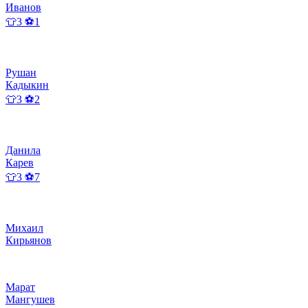
Иванов
👕3 ⚽1
Рушан
Кадыкин
👕3 ⚽2
Данила
Карев
👕3 ⚽7
Михаил
Кирьянов
Марат
Мангушев