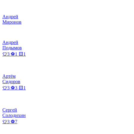
Андрей
Миронов
Андрей
Подымов
👕3 ⚽1 🟨1
Артём
Сидоров
👕3 ⚽3 🟨1
Сергей
Солодихин
👕3 ⚽7