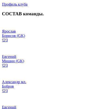
Профиль клуба
СОСТАВ
команды
.
Ярослав
Борисов (GK)
👕3
Евгений
Мишин (GK)
👕3
Александр мл.
Бобров
👕3
Евгений