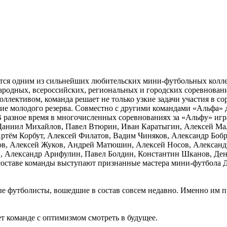
ется одним из сильнейших любительских мини-футбольных колле
родных, всероссийских, региональных и городских соревновани
оллективом, команда решает не только узкие задачи участия в с
ние молодого резерва. Совместно с другими командами «Альфа»
В разное время в многочисленных соревнованиях за «Альфу» иг
Даниил Михайлов, Павел Втюрин, Иван Каратыгин, Алексей Ма
ртём Корбут, Алексей Филатов, Вадим Чиняков, Александр Боб
ов, Алексей Жуков, Андрей Матюшин, Алексей Носов, Александ
 Александр Арифулин, Павел Болдин, Константин Шканов, Дени
в составе команды выступают признанные мастера мини-футбол
е футболисты, вошедшие в состав совсем недавно. Именно им 
т команде с оптимизмом смотреть в будущее.