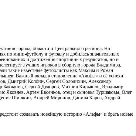
ктивов города, области и Центрального региона. На
ях по мини-футболу и футзалу и добилась значительных
оревнованиях и достижения спортивных результатов, но и
 делегирует лучших игроков в сборную города Владимира,
рали такие известные футболисты как Максим и Роман
лышев. Важный вклад в становление «Альфы» и её успехи
ров, Дмитрий Колбин, Сергей Солодихин, Александр
р Бакланов, Сергей Дудоров, Михаил Кирьянов, Владимир
с Яковлев, Артём Евсенков, отец и сыновья Туршаковы, Олег
а Денис Шишкин, Андрей Миронов, Данила Карев, Андрей
предстоит создавать новейшую историю «Альфы» и брать новые