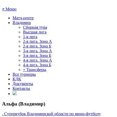
≡
Меню
Матч-центр
Владимир
Сборная тура
Высшая лига
1-я лига
2-я лига. Зона А
2-я лига. Зона Б
3-я лига. Зона А
3-я лига. Зона Б
4-я лига. Зона А
4-я лига. Зона Б
+ Трансферы
Все турниры
КДК
Документы
Контакты
Альфа (Владимир)
. Суперкубок Владимирской области по мини-футболу