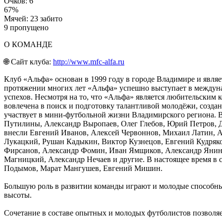
Очков: 6
67%
Мячей: 23 забито
9 пропущено
О КОМАНДЕ
🌐 Сайт клуба:
http://www.mfc-alfa.ru
Клуб «Альфа» основан в 1999 году в городе Владимире и явля
протяжении многих лет «Альфа» успешно выступает в междуна
успехов. Несмотря на то, что «Альфа» является любительским к
вовлечена в поиск и подготовку талантливой молодёжи, созда
участвует в мини-футбольной жизни Владимирского региона. 
Путилины, Александр Выропаев, Олег Глебов, Юрий Петров, 
внесли Евгений Иванов, Алексей Червоннов, Михаил Латин, А
Лукацкий, Рушан Кадыкин, Виктор Кузнецов, Евгений Кудряк
Фирсанов, Александр Фомин, Иван Ямщиков, Александр Янин,
Магницкий, Александр Нечаев и другие. В настоящее время 
Подымов, Марат Мангушев, Евгений Мишин.
Большую роль в развитии команды играют и молодые способны
высоты.
Сочетание в составе опытных и молодых футболистов позволяе