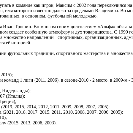
пать в команде как игрок, Максим с 2002 года переключился на
, имя которого известно далеко за пределами Владимира. Во мн
тованных, в основном, футбольной молодежью.
я Иван Трошин. Во многом своим долголетием «Альфа» обязана 
ом создает особенную атмосферу и дух товарищества. С 1999 го
т за множество направлений - спортивных, организационных, ад
тся её историей.
мини-футбольных традиций, спортивного мастерства и множества
 2015);
оманд 1 лиги (2011, 2006), в сезоне-2010 - 2 место, в 2009-м - 3
, Нидерланды);
07 (Италия);
Греция);
19, 2015, 2014, 2012, 2011, 2009, 2008, 2007, 2005);
021, 2018, 2017, 2015, 2011, 2010, 2008, 2007, 2006, 2005);
10);
у (2015, 2013, 2006, 2003).