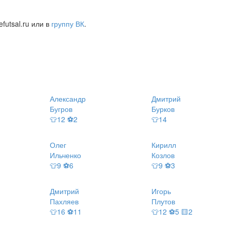
futsal.ru или в
группу ВК
.
Александр
Дмитрий
Бугров
Бурков
👕12 ⚽2
👕14
Олег
Кирилл
Ильченко
Козлов
👕9 ⚽6
👕9 ⚽3
Дмитрий
Игорь
Пахляев
Плутов
👕16 ⚽11
👕12 ⚽5 🟨2