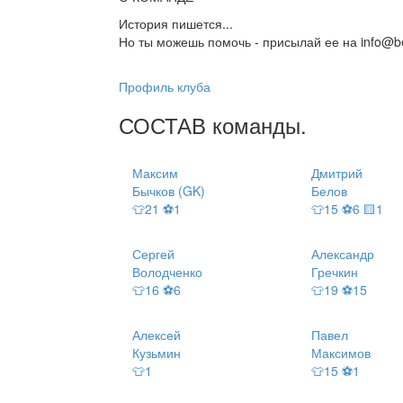
История пишется...
Но ты можешь помочь - присылай ее на info@be
Профиль клуба
СОСТАВ
команды
.
Максим
Дмитрий
Бычков (GK)
Белов
👕21 ⚽1
👕15 ⚽6 🟨1
Сергей
Александр
Володченко
Гречкин
👕16 ⚽6
👕19 ⚽15
Алексей
Павел
Кузьмин
Максимов
👕1
👕15 ⚽1