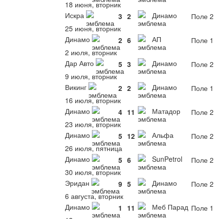
18 июня, вторник
Искра
Динамо
3
2
Поле 2
25 июня, вторник
Динамо
АП
2
6
Поле 1
2 июля, вторник
Дар Авто
Динамо
5
3
Поле 2
9 июля, вторник
Викинг
Динамо
2
2
Поле 1
16 июля, вторник
Динамо
Матадор
4
11
Поле 2
23 июля, вторник
Динамо
Альфа
5
12
Поле 2
26 июля, пятница
Динамо
SunPetrol
5
6
Поле 2
30 июля, вторник
Эридан
Динамо
9
5
Поле 2
6 августа, вторник
Динамо
Меб Парад
1
11
Поле 1