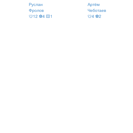
Руслан
Артём
Фролов
Чеботаев
👕12 ⚽4 🟨1
👕4 ⚽2