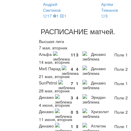
Андрей
Артём
Светиков
Тиманов
👕17 ⚽1 🟨1
👕3
РАСПИСАНИЕ
матчей
.
Высшая лига
7 мая, вторник
Альфа
Динамо
11
3
Поле 1
14 мая, вторник
Меб Парад
Динамо
4
4
Поле 2
21 мая, вторник
SunPetrol
Динамо
7
1
Поле 1
28 мая, вторник
Динамо
Эридан
3
4
Поле 2
4 июня, вторник
Динамо
Хризолит
0
5
Поле 2
11 июня, вторник
Динамо
Атлетик
1
5
Поле 1