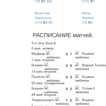
👕8 ⚽6 🟨2
👕10 ⚽1
Вячеслав
Артур
Харитонов
Якимов
👕10 ⚽6 🟨1
👕5 ⚽3
РАСПИСАНИЕ
матчей
.
3-я лига Зона Б
2 мая, четверг
Медведь
Боцман
2
1
7 мая, вторник
Боцман
Водная Техник
3
0
14 мая, вторник
Пылесос
Боцман
5
3
20 мая, понедельник
Боцман
Сплав-2
4
2
28 мая, вторник
Техкранэнерго
Боцман
1
2