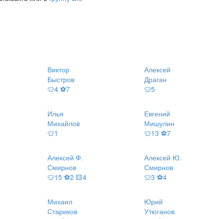
Виктор
Алексей
Быстров
Драган
👕4 ⚽7
👕5
Илья
Евгений
Михайлов
Мишулин
👕1
👕13 ⚽7
Алексей Ф.
Алексей Ю.
Смирнов
Смирнов
👕15 ⚽2 🟨4
👕3 ⚽4
Михаил
Юрий
Стариков
Утюганов