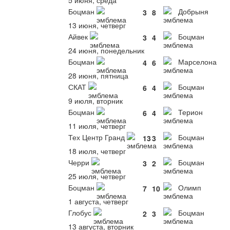
5 июня, среда
Боцман
Добрыня
3
8
13 июня, четверг
Айвек
Боцман
3
4
24 июня, понедельник
Боцман
Марселона
4
6
28 июня, пятница
СКАТ
Боцман
6
4
9 июля, вторник
Боцман
Терион
6
4
11 июля, четверг
Тех Центр Гранд
Боцман
13
3
18 июля, четверг
Черри
Боцман
3
2
25 июля, четверг
Боцман
Олимп
7
10
1 августа, четверг
Глобус
Боцман
2
3
13 августа, вторник