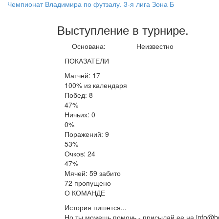
Чемпионат Владимира по футзалу. 3-я лига Зона Б
Выступление
в турнире
.
Основана:
Неизвестно
ПОКАЗАТЕЛИ
Матчей: 17
100% из календаря
Побед: 8
47%
Ничьих: 0
0%
Поражений: 9
53%
Очков: 24
47%
Мячей: 59 забито
72 пропущено
О КОМАНДЕ
История пишется...
Но ты можешь помочь - присылай ее на info@be