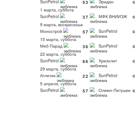
SunPetrol
Эридан
5
3
Ф
1 марта, суббота
SunPetrol
МФК ВНИИЗЖ
3
7
Ф
9 марта, воскресенье
Монострой
SunPetrol
5
7
Ф
15 марта, суббота
Меб Парад
SunPetrol
3
6
Ф
22 марта, суббота
SunPetrol
Хризолит
6
6
Ф
29 марта, суббота
Атлетик
SunPetrol
2
2
Ф
5 апреля, суббота
SunPetrol
Олимп-Петушки
5
7
Ф