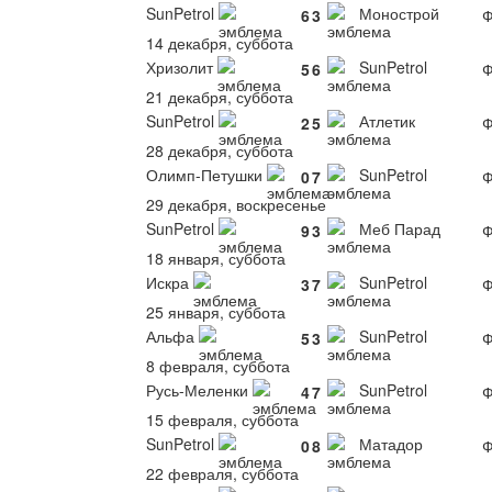
SunPetrol
Монострой
6
3
Ф
14 декабря, суббота
Хризолит
SunPetrol
5
6
Ф
21 декабря, суббота
SunPetrol
Атлетик
2
5
Ф
28 декабря, суббота
Олимп-Петушки
SunPetrol
0
7
Ф
29 декабря, воскресенье
SunPetrol
Меб Парад
9
3
Ф
18 января, суббота
Искра
SunPetrol
3
7
Ф
25 января, суббота
Альфа
SunPetrol
5
3
Ф
8 февраля, суббота
Русь-Меленки
SunPetrol
4
7
Ф
15 февраля, суббота
SunPetrol
Матадор
0
8
Ф
22 февраля, суббота