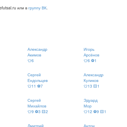
futsal.ru или в
группу ВК
.
Александр
Игорь
Акимов
Арсёнов
👕6
👕6 ⚽1
Сергей
Александр
Ендольцев
Куликов
👕11 ⚽7
👕13 🟨1
Сергей
Эдуард
Михайлов
Мор
👕9 ⚽3 🟨2
👕12 ⚽9 🟨1
Дмитрий
Антон