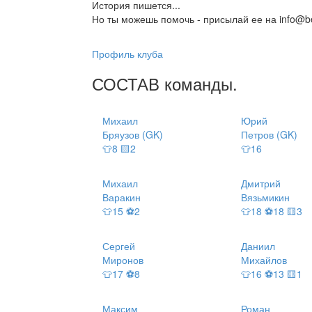
История пишется...
Но ты можешь помочь - присылай ее на info@be
Профиль клуба
СОСТАВ
команды
.
Михаил
Юрий
Бряузов (GK)
Петров (GK)
👕8 🟨2
👕16
Михаил
Дмитрий
Варакин
Вязьмикин
👕15 ⚽2
👕18 ⚽18 🟨3
Сергей
Даниил
Миронов
Михайлов
👕17 ⚽8
👕16 ⚽13 🟨1
Максим
Роман