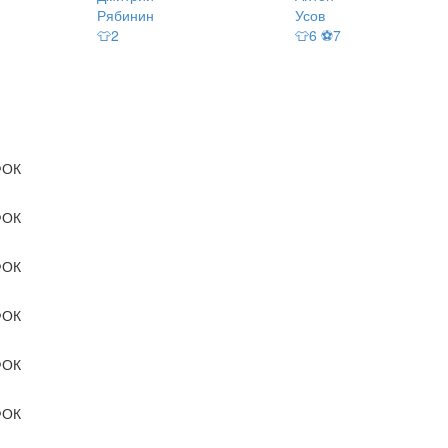
Рябинин
Усов
👕2
👕6 ⚽7
ОК
ОК
ОК
ОК
ОК
ОК