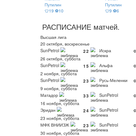
Путилин
Путилин
👕19 ⚽10
👕9 ⚽6
РАСПИСАНИЕ
матчей
.
Высшая лига
20 октября, воскресенье
SunPetrol
Искра
2
2
Ф
26 октября, суббота
SunPetrol
Альфа
1
5
Ф
2 ноября, суббота
SunPetrol
Русь-Меленки
2
3
Ф
9 ноября, суббота
Матадор
SunPetrol
3
3
Ф
16 ноября, суббота
Эридан
SunPetrol
2
4
Ф
23 ноября, суббота
МФК ВНИИЗЖ
SunPetrol
2
3
Ф
30 ноября, суббота