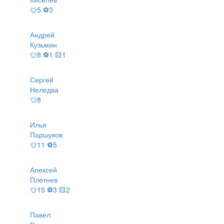
👕5 ⚽3
Андрей
Кузьмин
👕8 ⚽1 🟨1
Сергей
Неледва
👕8
Илья
Паршуков
👕11 ⚽5
Алексей
Плетнев
👕15 ⚽3 🟨2
Павел