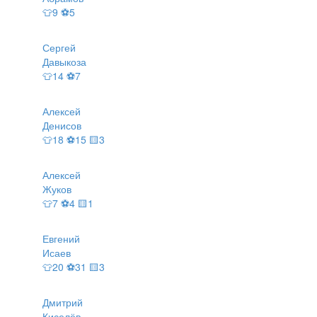
👕9 ⚽5
Сергей
Давыкоза
👕14 ⚽7
Алексей
Денисов
👕18 ⚽15 🟨3
Алексей
Жуков
👕7 ⚽4 🟨1
Евгений
Исаев
👕20 ⚽31 🟨3
Дмитрий
Киселёв