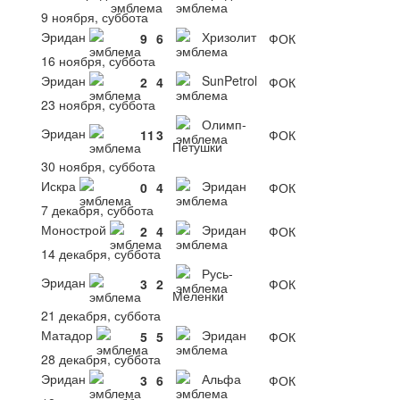
9 ноября, суббота
Эридан
Хризолит
9
6
ФОК
16 ноября, суббота
Эридан
SunPetrol
2
4
ФОК
23 ноября, суббота
Олимп-
Эридан
11
3
ФОК
Петушки
30 ноября, суббота
Искра
Эридан
0
4
ФОК
7 декабря, суббота
Монострой
Эридан
2
4
ФОК
14 декабря, суббота
Русь-
Эридан
3
2
ФОК
Меленки
21 декабря, суббота
Матадор
Эридан
5
5
ФОК
28 декабря, суббота
Эридан
Альфа
3
6
ФОК