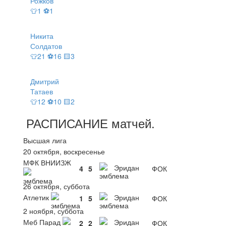
Рожков
👕1 ⚽1
Никита
Солдатов
👕21 ⚽16 🟨3
Дмитрий
Татаев
👕12 ⚽10 🟨2
РАСПИСАНИЕ
матчей
.
Высшая лига
20 октября, воскресенье
МФК ВНИИЗЖ
Эридан
4
5
ФОК
26 октября, суббота
Атлетик
Эридан
1
5
ФОК
2 ноября, суббота
Меб Парад
Эридан
2
2
ФОК