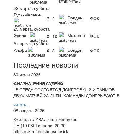
Монострой
22 марта, суббота
Русь-Меленки
Эридан
7
4
ФОК
29 марта, суббота
Эридан
Матадор
2
12
ФОК
5 апреля, суббота
Альфа
Эридан
6
8
ФОК
Последние новости
30 июля 2026
⚽НАЗНАЧЕНИЯ СУДЕЙ⚽
‼В СРЕДУ СОСТОЯТСЯ ДОИГРОВКИ 2-Х ТАЙМОВ
ДВУХ МАТЧЕЙ 2А ЛИГИ. КОМАНДЫ ДОИГРЫВАЮТ В
читать...
08 августа 2026
Команда «IZBA» ищет спарринг!
ПН (10.08),Торпедо, 20:30
https://vk.ru/christmasmusick