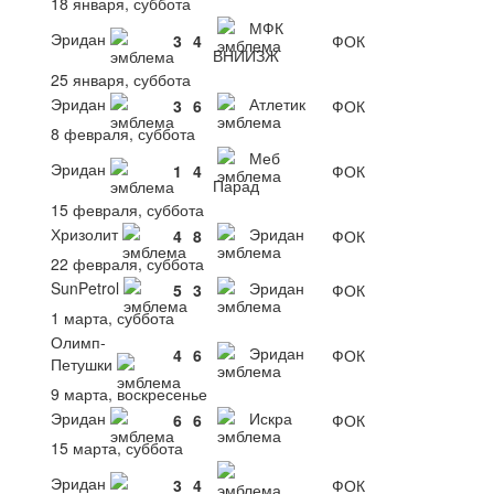
18 января, суббота
МФК
Эридан
3
4
ФОК
ВНИИЗЖ
25 января, суббота
Эридан
Атлетик
3
6
ФОК
8 февраля, суббота
Меб
Эридан
1
4
ФОК
Парад
15 февраля, суббота
Хризолит
Эридан
4
8
ФОК
22 февраля, суббота
SunPetrol
Эридан
5
3
ФОК
1 марта, суббота
Олимп-
Эридан
4
6
ФОК
Петушки
9 марта, воскресенье
Эридан
Искра
6
6
ФОК
15 марта, суббота
Эридан
3
4
ФОК