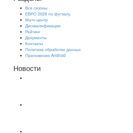
Все сезоны
ЕВРО 2026 по футзалу
Матч-центр
Дисквалификации
Рейтинг
Документы
Контакты
Политика обработки данных
Приложение Android
Новости
⚽НАЗНАЧЕНИЯ СУДЕЙ⚽ ‼В СРЕДУ
СОСТОЯТСЯ ДОИГРОВКИ 2-Х ТАЙМОВ ДВУХ
МАТЧЕЙ 2А ЛИГИ.
Команда «IZBA» ищет спарринг! ПН
(10.08),Торпедо, 20:30
https://vk.ru/christmasmusick